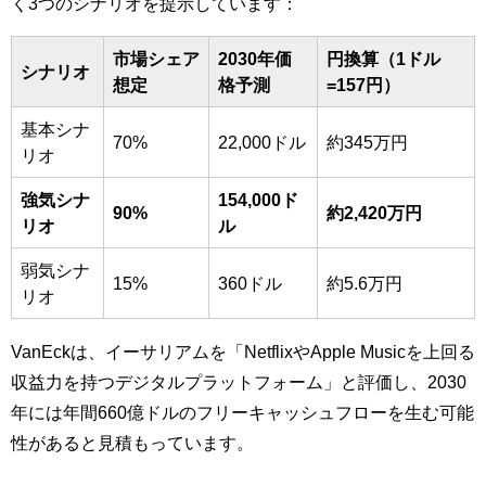
く3つのシナリオを提示しています：
市場シェア
2030年価
円換算（1ドル
シナリオ
想定
格予測
=157円）
基本シナ
70%
22,000ドル
約345万円
リオ
強気シナ
154,000ド
90%
約2,420万円
リオ
ル
弱気シナ
15%
360ドル
約5.6万円
リオ
VanEckは、イーサリアムを「NetflixやApple Musicを上回る
収益力を持つデジタルプラットフォーム」と評価し、2030
年には年間660億ドルのフリーキャッシュフローを生む可能
性があると見積もっています。