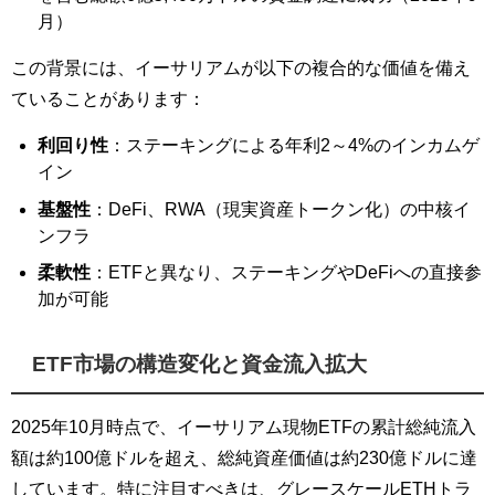
月）
この背景には、イーサリアムが以下の複合的な価値を備え
ていることがあります：
利回り性
：ステーキングによる年利2～4%のインカムゲ
イン
基盤性
：DeFi、RWA（現実資産トークン化）の中核イ
ンフラ
柔軟性
：ETFと異なり、ステーキングやDeFiへの直接参
加が可能
ETF市場の構造変化と資金流入拡大
2025年10月時点で、イーサリアム現物ETFの累計総純流入
額は約100億ドルを超え、総純資産価値は約230億ドルに達
しています。特に注目すべきは、グレースケールETHトラ