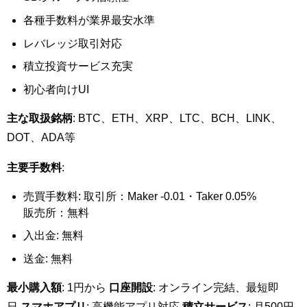
各種手数料が業界最安水準
レバレッジ取引対応
積立投資サービス充実
初心者向けUI
主な取扱銘柄
: BTC、ETH、XRP、LTC、BCH、LINK、
DOT、ADA等
主要手数料
:
売買手数料: 取引所：Maker -0.01・Taker 0.05%
販売所：無料
入出金: 無料
送金: 無料
最小購入額
: 1円から
口座開設
: オンライン完結、最短即
日
スマホアプリ
: 高機能アプリ対応
積立サービス
: 月500円