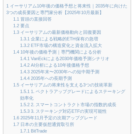
1
イーサリアム10年後の価格予想と将来性｜2035年に向けた
3つの成長要因と専門家分析【2025年10月最新】
1.1
冒頭の直接回答
1.2
要点
1.3
イーサリアムの最新価格動向と回復要因
1.3.1
企業による戦略的ETH保有の急増
1.3.2
ETF市場の構造変化と資金流入拡大
1.4
10年後の価格予測｜専門機関による分析
1.4.1
VanEckによる2030年価格予測シナリオ
1.4.2
AI分析による10年後価格予想
1.4.3
2025年末〜2030年への短中期予測
1.4.4
2035年への長期予測
1.5
イーサリアムの将来性を支える3つの技術革新
1.5.1
1. ペクトラアップグレードによるステーキング
効率化
1.5.2
2. スマートコントラクト市場の指数的成長
1.5.3
3. ステーキング対応ETFの実現可能性
1.6
2025年11月予定の次期アップグレード
1.7
日本の主要仮想通貨取引所
1.7.1
BitTrade