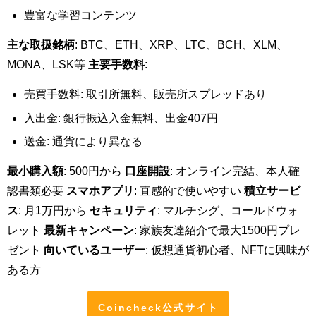
豊富な学習コンテンツ
主な取扱銘柄
: BTC、ETH、XRP、LTC、BCH、XLM、
MONA、LSK等
主要手数料
:
売買手数料: 取引所無料、販売所スプレッドあり
入出金: 銀行振込入金無料、出金407円
送金: 通貨により異なる
最小購入額
: 500円から
口座開設
: オンライン完結、本人確
認書類必要
スマホアプリ
: 直感的で使いやすい
積立サービ
ス
: 月1万円から
セキュリティ
: マルチシグ、コールドウォ
レット
最新キャンペーン
: 家族友達紹介で最大1500円プレ
ゼント
向いているユーザー
: 仮想通貨初心者、NFTに興味が
ある方
Coincheck公式サイト