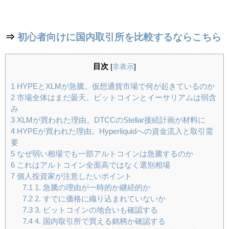
⇒
初心者向けに国内取引所を比較するならこちら
目次
[
非表示
]
1
HYPEとXLMが急騰。仮想通貨市場で何が起きているのか
2
市場全体はまだ曇天。ビットコインとイーサリアムは弱含
み
3
XLMが買われた理由。DTCCのStellar接続計画が材料に
4
HYPEが買われた理由。Hyperliquidへの資金流入と取引需
要
5
なぜ弱い相場でも一部アルトコインは急騰するのか
6
これはアルトコイン全面高ではなく選別相場
7
個人投資家が注意したいポイント
7.1
1. 急騰の理由が一時的か継続的か
7.2
2. すでに価格に織り込まれていないか
7.3
3. ビットコインの地合いも確認する
7.4
4. 国内取引所で買える銘柄か確認する