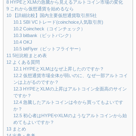
8
HYPEとXLMの急騰から見えるアルトコイン市場の変化
9
これから仮想通貨を始めるなら
10
【詳細比較】国内主要仮想通貨取引所5社
10.1
SBI VCトレード(coinchoice人気取引所)
10.2
Coincheck（コインチェック）
10.3
bitbank（ビットバンク）
10.4
OKJ
10.5
bitFlyer（ビットフライヤー）
11
5社比較まとめ表
12
よくある質問
12.1
HYPEとXLMはなぜ上昇したのですか？
12.2
仮想通貨市場全体が弱いのに、なぜ一部アルトコイ
ンは上がるのですか？
12.3
HYPEとXLMの上昇はアルトコイン全面高のサイン
ですか？
12.4
急騰したアルトコインは今から買ってもよいです
か？
12.5
初心者はHYPEやXLMのようなアルトコインから始
めてもよいですか？
13
まとめ
14
出典・参考