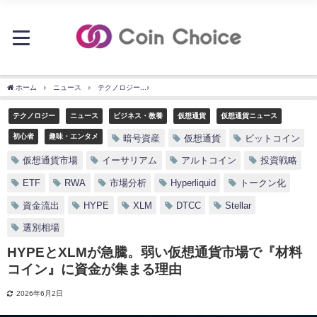
ホーム
ニュース
テクノロジー
HYPEとXLMが急騰。弱い仮想通貨市場で『材料
テクノロジー
ニュース
ビジネス・教養
仮想通貨
仮想通貨ニュース
初心者
趣味・エンタメ
暗号資産
仮想通貨
ビットコイン
仮想通貨市場
イーサリアム
アルトコイン
投資戦略
ETF
RWA
市場分析
Hyperliquid
トークン化
資金流出
HYPE
XLM
DTCC
Stellar
選別相場
HYPEとXLMが急騰。弱い仮想通貨市場で『材料
コイン』に資金が集まる理由
2026年6月2日