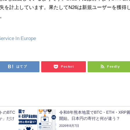
円）の損失を計上しています。果たしてN26は新規ユーザーを獲得
。
Service In Europe
はてブ
Pocket
Feedly
トのBTC
令和8年熊本地震でBTC・ETH・XRP
か」だけ
開始。日本円の寄付と何が違う？
2026年8月7日