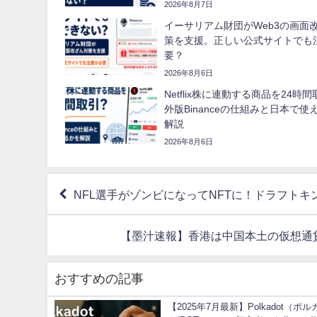
2026年8月7日
イーサリアム財団がWeb3の画面
策を支援。正しい公式サイトでも
要？
2026年8月6日
Netflix株に連動する商品を24時
外版Binanceの仕組みと日本で使
解説
2026年8月6日
NFL選手がゾンビになってNFTに！ドラフト
【墨汁速報】香港は中国本土の仮想通
おすすめの記事
【2025年7月最新】Polkadot（ポ