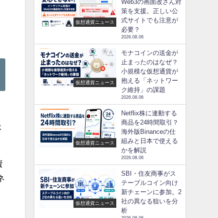
Web3の画面改ざん対
策を支援。正しい公
式サイトでも注意が
仮想通貨ニュース
必要？
2026.08.06
モナコインの送金が
止まったのはなぜ？
小規模な仮想通貨が
抱える「ネットワー
仮想通貨ニュース
ク維持」の課題
2026.08.06
Netflix株に連動する
商品を24時間取引？
扱
海外版Binanceの仕
組みと日本で使える
仮想通貨ニュース
かを解説
2026.08.06
資
SBI・住友商事がス
ネ
テーブルコイン向け
新チェーンに参加。2
社の異なる狙いを分
仮想通貨ニュース
析