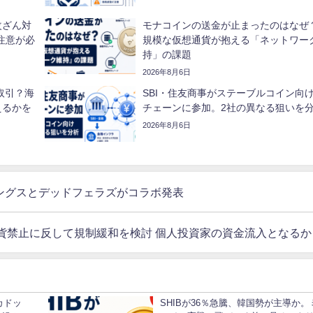
改ざん対
モナコインの送金が止まったのはなぜ
注意が必
規模な仮想通貨が抱える「ネットワー
持」の課題
2026年8月6日
間取引？海
SBI・住友商事がステーブルコイン向
えるかを
チェーンに参加。2社の異なる狙いを
2026年8月6日
キングスとデッドフェラズがコラボ発表
貨禁止に反して規制緩和を検討 個人投資家の資金流入となるか
ルカドッ
SHIBが36％急騰、韓国勢が主導か。