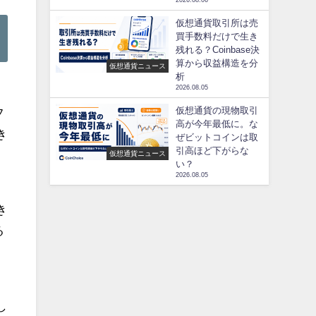
2026.08.06
仮想通貨取引所は売
買手数料だけで生き
残れる？Coinbase決
算から収益構造を分
仮想通貨ニュース
析
2026.08.05
、
仮想通貨の現物取引
フ
高が今年最低に。な
き
ぜビットコインは取
引高ほど下がらな
仮想通貨ニュース
い？
2026.08.05
う
き
る
し