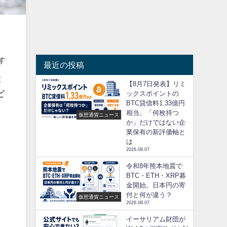
す
最近の投稿
産
【8月7日発表】リミ
ビ
ックスポイントの
BTC貸借料1.33億円
相当。「何枚持つ
仮想通貨ニュース
か」だけではない企
業保有の新評価軸と
は
2026.08.07
令和8年熊本地震で
BTC・ETH・XRP募
金開始。日本円の寄
付と何が違う？
仮想通貨ニュース
2026.08.07
イーサリアム財団が