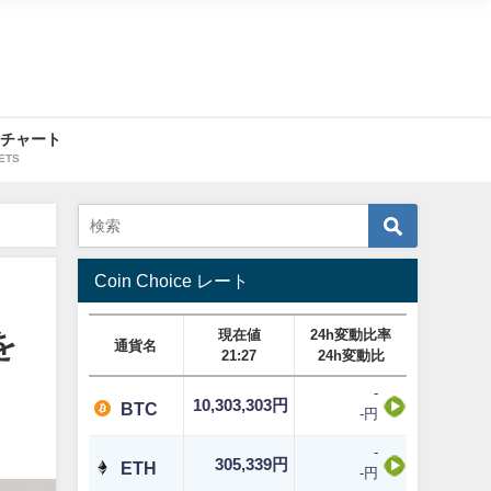
・チャート
ETS
Coin Choice レート
現在値
24h変動比率
を
通貨名
21:27
24h変動比
-
10,303,303円
BTC
-円
-
305,339円
ETH
-円