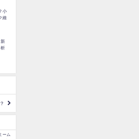
？小
ク維
け新
分析
？
ミーム