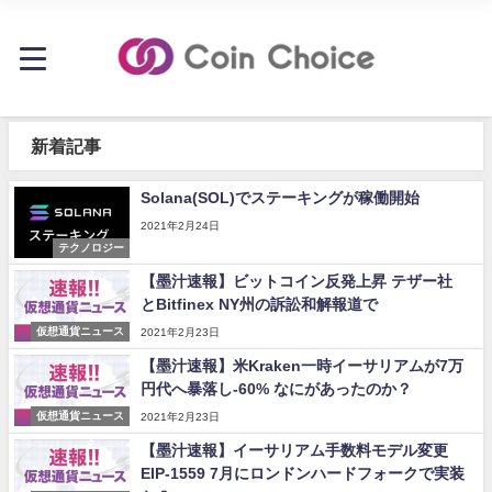
新着記事
Solana(SOL)でステーキングが稼働開始
2021年2月24日
テクノロジー
【墨汁速報】ビットコイン反発上昇 テザー社
とBitfinex NY州の訴訟和解報道で
仮想通貨ニュース
2021年2月23日
【墨汁速報】米Kraken一時イーサリアムが7万
円代へ暴落し-60% なにがあったのか？
仮想通貨ニュース
2021年2月23日
【墨汁速報】イーサリアム手数料モデル変更
EIP-1559 7月にロンドンハードフォークで実装