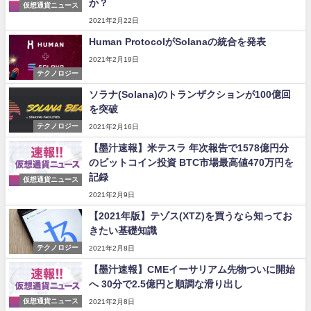
か？
仮想通貨ニュース
2021年2月22日
Human ProtocolがSolanaの統合を発表
2021年2月19日
テクノロジー
ソラナ(Solana)のトランザクションが100億回
を突破
テクノロジー
2021年2月16日
【墨汁速報】米テスラ 年次報告で1578億円分
のビットコイン投資 BTC市場最高値470万円を
記録
仮想通貨ニュース
2021年2月9日
【2021年版】テゾス(XTZ)を買うなら知ってお
きたい基礎知識
テクノロジー
2021年2月8日
【墨汁速報】CMEイーサリアム先物ついに開始
へ 30分で2.5億円と順調な滑り出し
仮想通貨ニュース
2021年2月8日