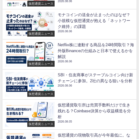
2026.08.06
仮想通貨ニュース
モナコインの送金が止まったのはなぜ？
小規模な仮想通貨が抱える「ネットワー
ク維持」の課題
2026.08.06
仮想通貨ニュース
Netflix株に連動する商品を24時間取引？海
外版Binanceの仕組みと日本で使えるかを
解説
2026.08.06
仮想通貨ニュース
SBI・住友商事がステーブルコイン向け新
チェーンに参加。2社の異なる狙いを分析
2026.08.06
仮想通貨ニュース
仮想通貨取引所は売買手数料だけで生き
残れる？Coinbase決算から収益構造を分
析
2026.08.05
仮想通貨ニュース
仮想通貨の現物取引高が今年最低に。な