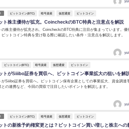
yu
ビットコイン(BTC)
暗号資産
仮想通貨
ビットコイン
ス
ト株主優待が拡充。CoincheckのBTC特典と注意点を解説
の株主優待が拡充され、CoincheckのBTC特典に注目が集まっています。優
、ビットコイン特典を受け取る際に確認したい条件・注意点を解説します。
yu
ビットコイン(BTC)
暗号資産
仮想通貨
ビットコイン
ットがSiiibo証券を買収へ、ビットコイン事業拡大の狙いを解
がSiiibo証券を買収へ。ビットコイン保有企業としての事業拡大、資金調達
業との連携など、今回の買収で注目したいポイントを解説します。
yu
ビットコイン(BTC)
暗号資産
仮想通貨
ビットコイン
ス
ットの新株予約権変更とは？ビットコイン買い増しと株主への