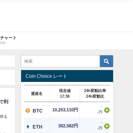
・チャート
ETS
Coin Choice レート
現在値
24h変動比率
通貨名
17:38
24h変動比
で利
-
10,253,110円
BTC
-円
得る
-
302,582円
ETH
-円