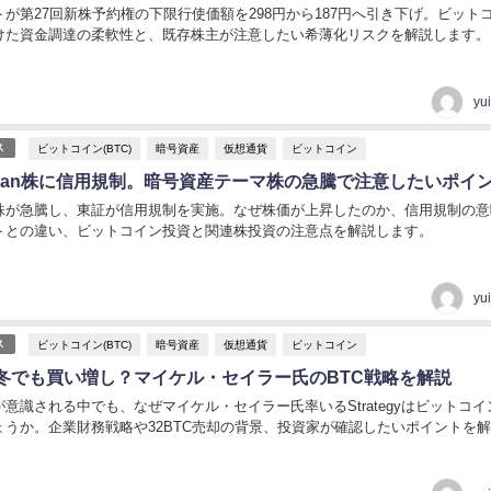
が第27回新株予約権の下限行使価額を298円から187円へ引き下げ。ビット
けた資金調達の柔軟性と、既存株主が注意したい希薄化リスクを解説します。
yu
ビットコイン(BTC)
暗号資産
仮想通貨
ビットコイン
ス
n Japan株に信用規制。暗号資産テーマ株の急騰で注意したいポイ
 Japan株が急騰し、東証が信用規制を実施。なぜ株価が上昇したのか、信用規制の
トとの違い、ビットコイン投資と関連株投資の注意点を解説します。
yu
ビットコイン(BTC)
暗号資産
仮想通貨
ビットコイン
ス
冬でも買い増し？マイケル・セイラー氏のBTC戦略を解説
意識される中でも、なぜマイケル・セイラー氏率いるStrategyはビットコイ
ょうか。企業財務戦略や32BTC売却の背景、投資家が確認したいポイントを