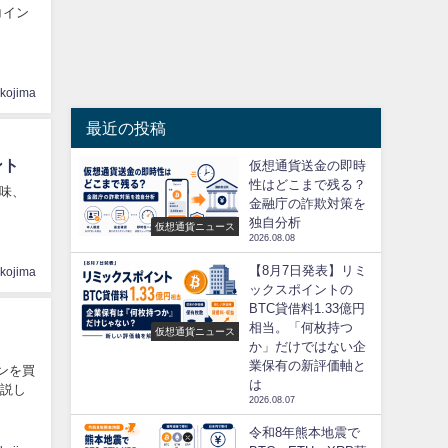
コイン
ikojima
最近の投稿
ント
仮想通貨送金の即時
性はどこまで残る？
意味、
金融庁の詐欺対策を
独自分析
仮想通貨ニュース
2026.08.08
【8月7日発表】リミ
ikojima
ックスポイントの
BTC貸借料1.33億円
相当。「何枚持つ
仮想通貨ニュース
か」だけではない企
業保有の新評価軸と
ンを買
は
解説し
2026.08.07
令和8年熊本地震で