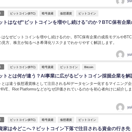
yu
ビットコイン(BTC)
暗号資産
仮想通貨
ビットコイン
ス
ットはなぜ“ビットコインを増やし続ける”のか？BTC保有企業
トはなぜビットコインを増やし続けるのか。BTC保有企業の成長モデルやBTC
NAVの見方、株主が知るべき希薄化リスクまでわかりやすく解説します。
yu
ビットコイン(BTC)
暗号資産
ビットコイン
Bitcoin
ス
ットとは何が違う？AI事業に広がるビットコイン採掘企業を解
トとは違う仮想通貨株として注目されるAIデータセンター化するマイニング企
HIVE、Riot Platformsなどがなぜ評価されているのかを初心者向けに紹介し
yu
ビットコイン(BTC)
暗号資産
仮想通貨
ビットコイン
ス
資家は今どこへ？ビットコイン下落で注目される資金の行き先