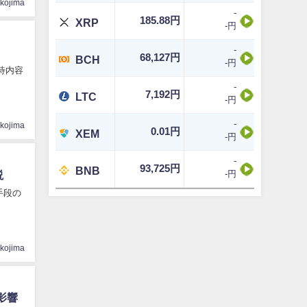
ikojima
-
185.88円
XRP
-円
-
68,127円
BCH
-円
待内容
-
7,192円
LTC
-円
-
ikojima
0.01円
XEM
-円
-
93,725円
BNB
-円
説
手段の
ikojima
影響