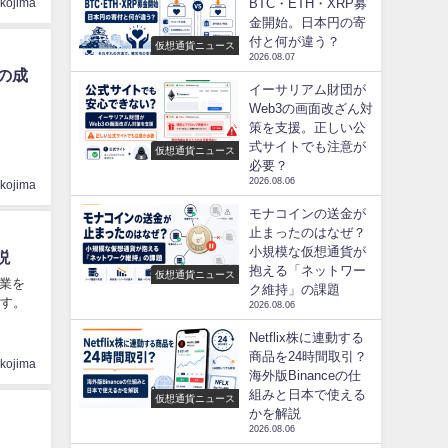
BTC・ETH・XRP募
ikojima
金開始。日本円の寄
付と何が違う？
仮想通貨ニュース
2026.08.07
の成
イーサリアム財団が
Web3の画面改ざん対
策を支援。正しい公
式サイトでも注意が
仮想通貨ニュース
必要？
2026.08.06
ikojima
モナコインの送金が
止まったのはなぜ？
小規模な仮想通貨が
説
抱える「ネットワー
仮想通貨ニュース
業を
ク維持」の課題
ます。
2026.08.06
Netflix株に連動する
商品を24時間取引？
ikojima
海外版Binanceの仕
組みと日本で使える
仮想通貨ニュース
かを解説
2026.08.06