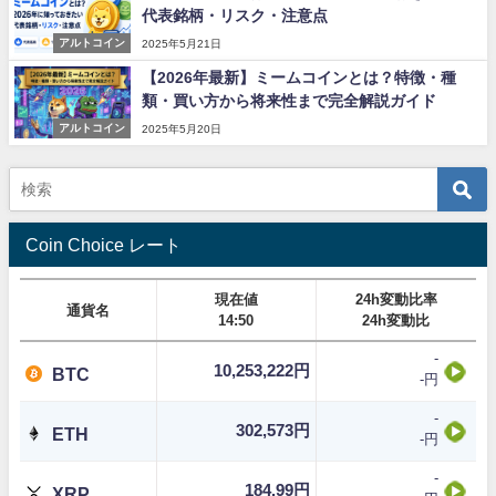
代表銘柄・リスク・注意点
アルトコイン
2025年5月21日
【2026年最新】ミームコインとは？特徴・種
類・買い方から将来性まで完全解説ガイド
アルトコイン
2025年5月20日
Coin Choice レート
現在値
24h変動比率
通貨名
14:50
24h変動比
-
10,253,222円
BTC
-円
-
302,573円
ETH
-円
-
184.99円
XRP