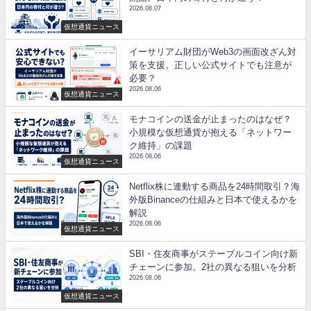
2026.08.07
仮想通貨ニュース
イーサリアム財団がWeb3の画面改ざん対
策を支援。正しい公式サイトでも注意が
必要？
2026.08.06
仮想通貨ニュース
モナコインの送金が止まったのはなぜ？
小規模な仮想通貨が抱える「ネットワー
ク維持」の課題
2026.08.06
仮想通貨ニュース
Netflix株に連動する商品を24時間取引？海
外版Binanceの仕組みと日本で使えるかを
解説
2026.08.06
仮想通貨ニュース
SBI・住友商事がステーブルコイン向け新
チェーンに参加。2社の異なる狙いを分析
2026.08.06
仮想通貨ニュース