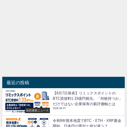
最近の投稿
【8月7日発表】リミックスポイントの
BTC貸借料1.33億円相当。「何枚持つか」
だけではない企業保有の新評価軸とは
2026.08.07
仮想通貨ニュース
令和8年熊本地震でBTC・ETH・XRP募金
開始。日本円の寄付と何が違う？