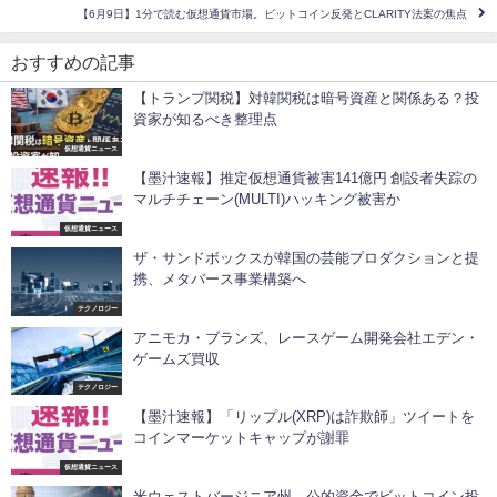
【6月9日】1分で読む仮想通貨市場。ビットコイン反発とCLARITY法案の焦点
おすすめの記事
【トランプ関税】対韓関税は暗号資産と関係ある？投
資家が知るべき整理点
仮想通貨ニュース
【墨汁速報】推定仮想通貨被害141億円 創設者失踪の
マルチチェーン(MULTI)ハッキング被害か
仮想通貨ニュース
ザ・サンドボックスが韓国の芸能プロダクションと提
携、メタバース事業構築へ
テクノロジー
アニモカ・ブランズ、レースゲーム開発会社エデン・
ゲームズ買収
テクノロジー
【墨汁速報】「リップル(XRP)は詐欺師」ツイートを
コインマーケットキャップが謝罪
仮想通貨ニュース
米ウェストバージニア州、公的資金でビットコイン投