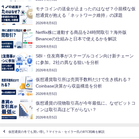
モナコインの送金が止まったのはなぜ？小規模な仮
想通貨が抱える「ネットワーク維持」の課題
2026年8月6日
Netflix株に連動する商品を24時間取引？海外版
Binanceの仕組みと日本で使えるかを解説
2026年8月6日
SBI・住友商事がステーブルコイン向け新チェーン
に参加。2社の異なる狙いを分析
2026年8月6日
仮想通貨取引所は売買手数料だけで生き残れる？
Coinbase決算から収益構造を分析
2026年8月5日
仮想通貨の現物取引高が今年最低に。なぜビットコ
インは取引高ほど下がらない？
2026年8月5日
仮想通貨の冬でも買い増し？マイケル・セイラー氏のBTC戦略を解説