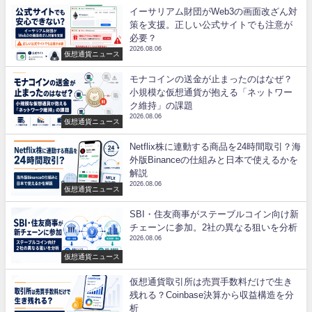
イーサリアム財団がWeb3の画面改ざん対
策を支援。正しい公式サイトでも注意が
必要？
2026.08.06
仮想通貨ニュース
モナコインの送金が止まったのはなぜ？
小規模な仮想通貨が抱える「ネットワー
ク維持」の課題
2026.08.06
仮想通貨ニュース
Netflix株に連動する商品を24時間取引？海
外版Binanceの仕組みと日本で使えるかを
解説
2026.08.06
仮想通貨ニュース
SBI・住友商事がステーブルコイン向け新
チェーンに参加。2社の異なる狙いを分析
2026.08.06
仮想通貨ニュース
仮想通貨取引所は売買手数料だけで生き
残れる？Coinbase決算から収益構造を分
析