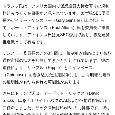
トランプ氏は、アメリカ国内で仮想通貨支持者寄りの規制
枠組みづくりを目指すと見られています。まず現SEC委員
長のゲイリー・ゲンスラー（Gary Gensler）氏に代わっ
て、ポール・アトキンス（Paul Atkins）氏を委員長に推薦
しています。アトキンス氏は元SEC委員であり、仮想通貨
推進派として有名です。
ゲンスラー委員長のこの3年間は、規制引き締めにより仮想
通貨市場の拡大を抑制してきたと批判されています。彼の
退任により、リップル（Ripple）とコインベース
（Coinbase）を巻き込んだ法定闘争にも、より明確な規制
の透明性がもたらされる可能性があります。
さらにトランプ氏は、デービッド・サックス（David
Sacks）氏を「ホワイトハウスのAIおよび仮想通貨統治者」
に任命しました。サックス氏はPayPalの元幹部です。彼は
今後大統領の側近として、AIと仮想通貨関連の政策を統括