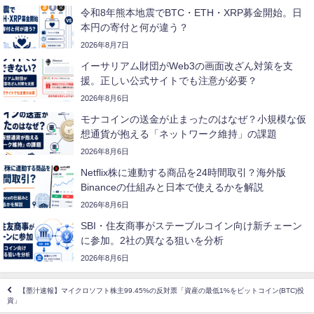
令和8年熊本地震でBTC・ETH・XRP募金開始。日
本円の寄付と何が違う？
2026年8月7日
イーサリアム財団がWeb3の画面改ざん対策を支
援。正しい公式サイトでも注意が必要？
2026年8月6日
モナコインの送金が止まったのはなぜ？小規模な仮
想通貨が抱える「ネットワーク維持」の課題
2026年8月6日
Netflix株に連動する商品を24時間取引？海外版
Binanceの仕組みと日本で使えるかを解説
2026年8月6日
SBI・住友商事がステーブルコイン向け新チェーン
に参加。2社の異なる狙いを分析
2026年8月6日
【墨汁速報】マイクロソフト株主99.45%の反対票「資産の最低1%をビットコイン(BTC)投
資」