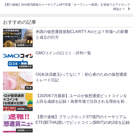
【墨汁速報】695億円調達のイーサリアムNFT市場「オープンシー財団」を登録でエアドロップ
間近か？
おすすめの記事
米国の仮想通貨規制CLARITY Actとは？市場への影響
と成立の行方
仮想通貨ニュース
GMOコインの口コミ・評判一覧
仮想通貨取引所
OI(未決済建玉)ってなに？：初心者のための仮想通貨
トレード日記
初心者
【2025年7月最新】ユーロが仮想通貨ビットコインを
上回る成績を記録！為替市場で注目される理由を初心
者向けに解説
仮想通貨ニュース
【墨汁速報】ブラックロック377億円のイーサリアム
ETF($ETHA)買いでビットコイン($IBIT)の約2倍を記録
仮想通貨ニュース