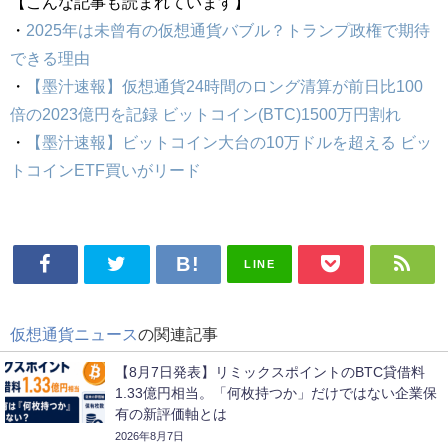
【こんな記事も読まれています】
・
2025年は未曾有の仮想通貨バブル？トランプ政権で期待
できる理由
・
【墨汁速報】仮想通貨24時間のロング清算が前日比100
倍の2023億円を記録 ビットコイン(BTC)1500万円割れ
・
【墨汁速報】ビットコイン大台の10万ドルを超える ビッ
トコインETF買いがリード
LINE
仮想通貨ニュース
の関連記事
【8月7日発表】リミックスポイントのBTC貸借料
1.33億円相当。「何枚持つか」だけではない企業保
有の新評価軸とは
2026年8月7日