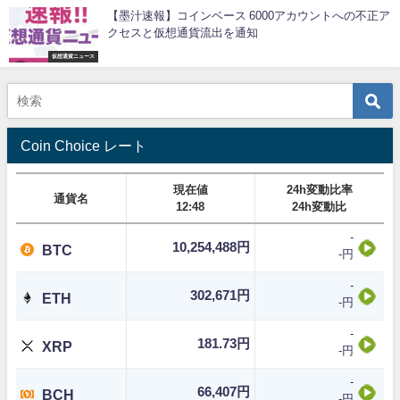
【墨汁速報】コインベース 6000アカウントへの不正ア
クセスと仮想通貨流出を通知
仮想通貨ニュース
Coin Choice レート
現在値
24h変動比率
通貨名
12:48
24h変動比
-
10,254,488円
BTC
-円
-
302,671円
ETH
-円
-
181.73円
XRP
-円
-
66,407円
BCH
-円