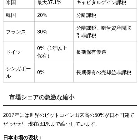
米国
最大37.1%
キャピタルゲイン課税
韓国
20%
分離課税
分離課税、暗号資産間取
フランス
30%
引非課税
0%（1年以上
ドイツ
長期保有優遇
保有）
シンガポー
0%
長期保有の売却益非課税
ル
市場シェアの急激な縮小
2017年には世界のビットコイン出来高の50%が日本円建て
だったが、現在は1%まで縮小しています。
日本市場の現状：