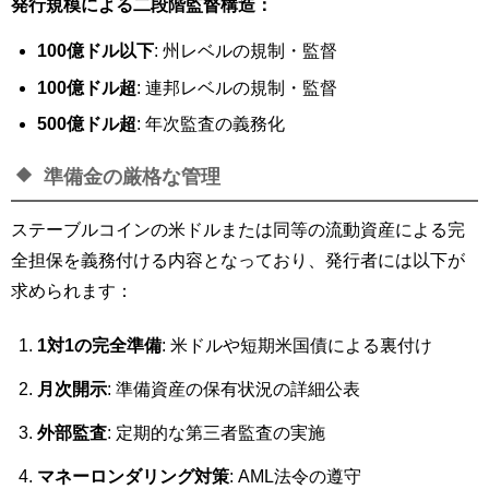
発行規模による二段階監督構造：
100億ドル以下
: 州レベルの規制・監督
100億ドル超
: 連邦レベルの規制・監督
500億ドル超
: 年次監査の義務化
準備金の厳格な管理
ステーブルコインの米ドルまたは同等の流動資産による完
全担保を義務付ける内容となっており、発行者には以下が
求められます：
1対1の完全準備
: 米ドルや短期米国債による裏付け
月次開示
: 準備資産の保有状況の詳細公表
外部監査
: 定期的な第三者監査の実施
マネーロンダリング対策
: AML法令の遵守