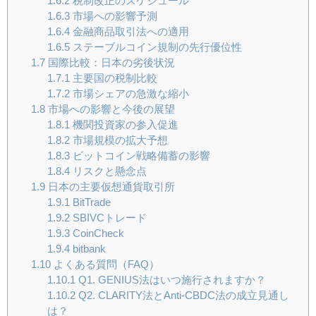
1.6.2
税制改正のスケジュール
1.6.3
市場への影響予測
1.6.4
金融商品取引法への適用
1.6.5
ステーブルコイン規制の先行優位性
1.7
国際比較：日本の劣後状況
1.7.1
主要国の税制比較
1.7.2
市場シェアの急激な縮小
1.8
市場への影響と今後の展望
1.8.1
機関投資家の参入促進
1.8.2
市場規模の拡大予想
1.8.3
ビットコイン戦略備蓄の影響
1.8.4
リスクと懸念点
1.9
日本の主要仮想通貨取引所
1.9.1
BitTrade
1.9.2
SBIVCトレード
1.9.3
CoinCheck
1.9.4
bitbank
1.10
よくある質問（FAQ）
1.10.1
Q1. GENIUS法はいつ施行されますか？
1.10.2
Q2. CLARITY法とAnti-CBDC法の成立見通し
は？