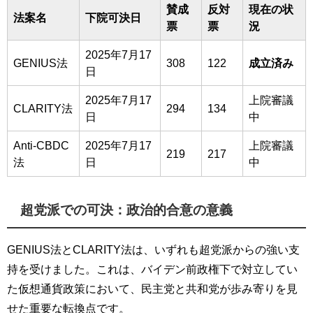
賛成
反対
現在の状
法案名
下院可決日
票
票
況
2025年7月17
GENIUS法
308
122
成立済み
日
2025年7月17
上院審議
CLARITY法
294
134
日
中
Anti-CBDC
2025年7月17
上院審議
219
217
法
日
中
超党派での可決：政治的合意の意義
GENIUS法とCLARITY法は、いずれも超党派からの強い支
持を受けました。これは、バイデン前政権下で対立してい
た仮想通貨政策において、民主党と共和党が歩み寄りを見
せた重要な転換点です。