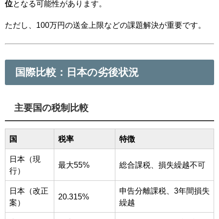
位
となる可能性があります。
ただし、100万円の送金上限などの課題解決が重要です。
国際比較：日本の劣後状況
主要国の税制比較
国
税率
特徴
日本（現
最大55%
総合課税、損失繰越不可
行）
日本（改正
申告分離課税、3年間損失
20.315%
案）
繰越