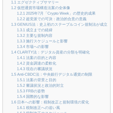
1.1
エグゼクティブサマリー
1.2
仮想通貨市場構造法案の全体像
1.2.1
2025年7月「Crypto Week」の歴史的成果
1.2.2
超党派での可決：政治的合意の意義
1.3
GENIUS法：史上初のステーブルコイン規制法が成立
1.3.1
成立までの経緯
1.3.2
主要な規制内容
1.3.3
施行スケジュールと影響
1.3.4
市場への影響
1.4
CLARITY法：デジタル資産の分類を明確化
1.4.1
法案の目的と内容
1.4.2
資金調達の柔軟化
1.4.3
現在の審議状況
1.5
Anti-CBDC法：中央銀行デジタル通貨の制限
1.5.1
法案の背景と目的
1.5.2
審議状況と政治的対立
1.5.3
FRBの姿勢
1.5.4
国際的な影響
1.6
日本への影響：税制改正と規制環境の変化
1.6.1
税制改正への追い風