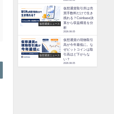
2026.08.06
仮想通貨取引所は売
買手数料だけで生き
残れる？Coinbase決
算から収益構造を分
仮想通貨ニュース
析
2026.08.05
仮想通貨の現物取引
高が今年最低に。な
ぜビットコインは取
引高ほど下がらな
仮想通貨ニュース
い？
2026.08.05