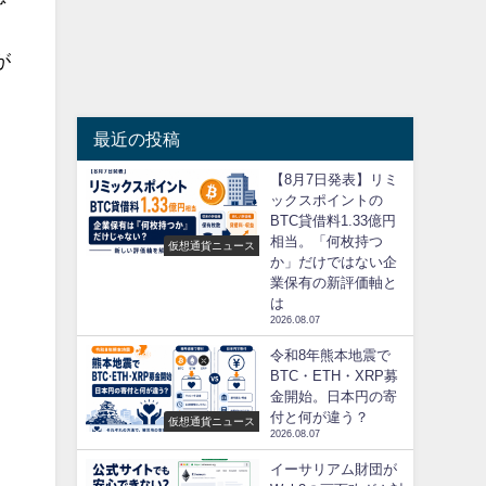
が
最近の投稿
リ
【8月7日発表】リミ
ックスポイントの
BTC貸借料1.33億円
相当。「何枚持つ
仮想通貨ニュース
か」だけではない企
業保有の新評価軸と
は
2026.08.07
令和8年熊本地震で
BTC・ETH・XRP募
金開始。日本円の寄
付と何が違う？
仮想通貨ニュース
2026.08.07
イーサリアム財団が