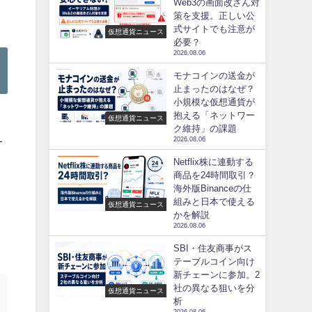
Web3の画面改ざん対
策を支援。正しい公
式サイトでも注意が
仮想通貨ニュース
必要？
2026.08.06
モナコインの送金が
止まったのはなぜ？
小規模な仮想通貨が
抱える「ネットワー
仮想通貨ニュース
ヤ
ク維持」の課題
2026.08.06
す
Netflix株に連動する
商品を24時間取引？
海外版Binanceの仕
組みと日本で使える
仮想通貨ニュース
かを解説
2026.08.06
SBI・住友商事がス
テーブルコイン向け
新チェーンに参加。2
社の異なる狙いを分
仮想通貨ニュース
析