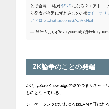
とで合意。 結局
$ZKS
になる？エアドロップ
り発表が今週にずれ込むのか🤔
#イーサリ
アドロ
pic.twitter.com/GAa9zkNoif
— 墨汁うまい(Bokujyuumai) (@bokujyuum
ZK論争のことの発端
ZKとはZero Knowledgeの略でつま
ものとなっている。
ジーケーシンクはいわゆるzkEVMと呼ばれる