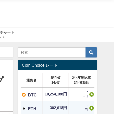
・チャート
ETS
Coin Choice レート
現在値
24h変動比率
プ
通貨名
14:47
24h変動比
-
10,254,188円
BTC
-円
-
302,618円
ETH
-円