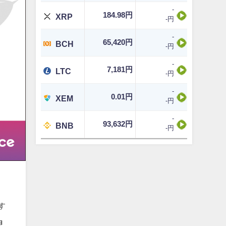
-
184.98円
XRP
-円
-
65,420円
BCH
-円
-
7,181円
LTC
-円
-
0.01円
XEM
-円
-
93,632円
BNB
-円
す
想