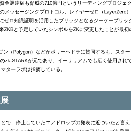
資金調達額も脅威の710億円というリーディングプロジェ
ッセージングプロトコル、レイヤーゼロ（LayerZero
後にゼロ知識証明を活用したブリッジとなるジーケーブリッ
に本来ZKBと予定していたシンボルをZKに変更したことが最初
リゴン（Polygon）などがポリーヘドラに賛同するも、スター
h）のzk-STARKが元であり、イーサリアムでも広く使用され
とマターラボは指摘している。
進展
ことで、停止していたエアドロップの発表に近づいたと言え