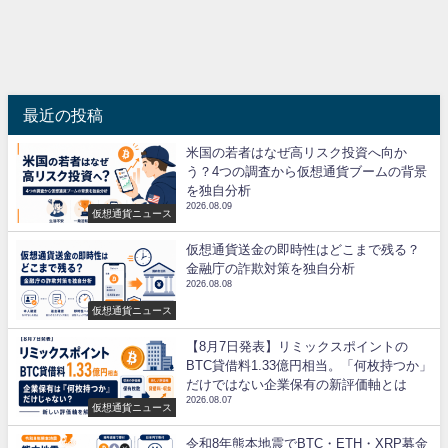
最近の投稿
米国の若者はなぜ高リスク投資へ向か
う？4つの調査から仮想通貨ブームの背景
を独自分析
2026.08.09
仮想通貨ニュース
仮想通貨送金の即時性はどこまで残る？
金融庁の詐欺対策を独自分析
2026.08.08
仮想通貨ニュース
【8月7日発表】リミックスポイントの
BTC貸借料1.33億円相当。「何枚持つか」
だけではない企業保有の新評価軸とは
2026.08.07
仮想通貨ニュース
令和8年熊本地震でBTC・ETH・XRP募金