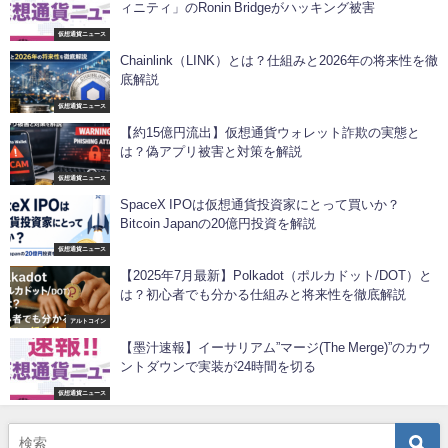
ィニティ」のRonin Bridgeがハッキング被害
仮想通貨ニュース
Chainlink（LINK）とは？仕組みと2026年の将来性を徹
底解説
仮想通貨ニュース
【約15億円流出】仮想通貨ウォレット詐欺の実態と
は？偽アプリ被害と対策を解説
仮想通貨ニュース
SpaceX IPOは仮想通貨投資家にとって買いか？
Bitcoin Japanの20億円投資を解説
仮想通貨ニュース
【2025年7月最新】Polkadot（ポルカドット/DOT）と
は？初心者でも分かる仕組みと将来性を徹底解説
アルトコイン
【墨汁速報】イーサリアム”マージ(The Merge)”のカウ
ントダウンで実装が24時間を切る
仮想通貨ニュース