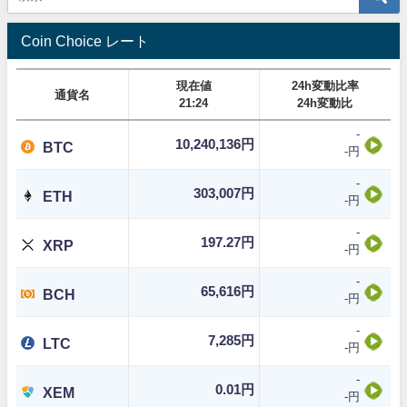
Coin Choice レート
現在値
24h変動比率
通貨名
21:24
24h変動比
-
10,240,136円
BTC
-円
-
303,007円
ETH
-円
-
197.27円
XRP
-円
-
65,616円
BCH
-円
-
7,285円
LTC
-円
-
0.01円
XEM
-円