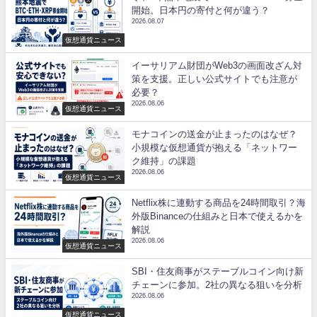
開始。日本円の寄付と何が違う？
2026.08.07
仮想通貨ニュース
イーサリアム財団がWeb3の画面改ざん対
策を支援。正しい公式サイトでも注意が
必要？
2026.08.06
仮想通貨ニュース
モナコインの送金が止まったのはなぜ？
小規模な仮想通貨が抱える「ネットワー
ク維持」の課題
2026.08.06
仮想通貨ニュース
Netflix株に連動する商品を24時間取引？海
外版Binanceの仕組みと日本で使えるかを
解説
2026.08.06
仮想通貨ニュース
SBI・住友商事がステーブルコイン向け新
チェーンに参加。2社の異なる狙いを分析
2026.08.06
仮想通貨ニュース