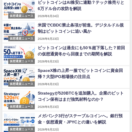
ビットコインはAI株安に連動？テック株売りと
6万ドル台の攻防を解説
仮想通貨ニュース
2026年6月24日
米国でCBDC禁止条項が前進。デジタルドル規
制はビットコインに追い風か
仮想通貨ニュース
2026年6月23日
ビットコインは過去にも50％超下落した？前回
の仮想通貨冬から回復までの期間を解説
仮想通貨ニュース
2026年6月23日
SpaceX株の上昇一服でビットコインに資金回
帰？大型IPO相場後の注目点
仮想通貨ニュース
2026年6月23日
Strategyが520BTCを追加購入。企業のビット
コイン保有はまだ強気材料なのか？
仮想通貨ニュース
2026年6月23日
メガバンク3行がステーブルコインへ。銀行預
金・仮想通貨・JPYCとの違いを解説
仮想通貨ニュース
2026年6月22日