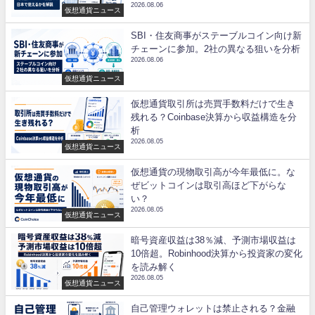
2026.08.06
仮想通貨ニュース
SBI・住友商事がステーブルコイン向け新
チェーンに参加。2社の異なる狙いを分析
2026.08.06
仮想通貨ニュース
仮想通貨取引所は売買手数料だけで生き
残れる？Coinbase決算から収益構造を分
析
2026.08.05
仮想通貨ニュース
仮想通貨の現物取引高が今年最低に。な
ぜビットコインは取引高ほど下がらな
い？
2026.08.05
仮想通貨ニュース
暗号資産収益は38％減、予測市場収益は
10倍超。Robinhood決算から投資家の変化
を読み解く
2026.08.05
仮想通貨ニュース
自己管理ウォレットは禁止される？金融