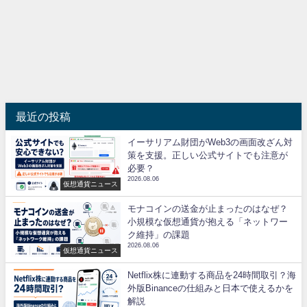
最近の投稿
イーサリアム財団がWeb3の画面改ざん対
策を支援。正しい公式サイトでも注意が
必要？
2026.08.06
仮想通貨ニュース
モナコインの送金が止まったのはなぜ？
小規模な仮想通貨が抱える「ネットワー
ク維持」の課題
2026.08.06
仮想通貨ニュース
Netflix株に連動する商品を24時間取引？海
外版Binanceの仕組みと日本で使えるかを
解説