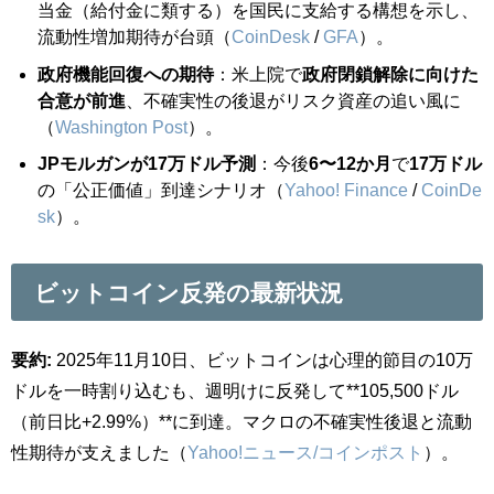
当金（給付金に類する）を国民に支給する構想を示し、
流動性増加期待が台頭（
CoinDesk
/
GFA
）。
政府機能回復への期待
：米上院で
政府閉鎖解除に向けた
合意が前進
、不確実性の後退がリスク資産の追い風に
（
Washington Post
）。
JPモルガンが17万ドル予測
：今後
6〜12か月
で
17万ドル
の「公正価値」到達シナリオ（
Yahoo! Finance
/
CoinDe
sk
）。
ビットコイン反発の最新状況
要約:
2025年11月10日、ビットコインは心理的節目の10万
ドルを一時割り込むも、週明けに反発して**105,500ドル
（前日比+2.99%）**に到達。マクロの不確実性後退と流動
性期待が支えました（
Yahoo!ニュース/コインポスト
）。