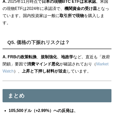
A.
2025年11月時点で
日本の現物BTC ETFは未承認
。米国
の現物ETFは2024年に承認済で、
機関資金の受け皿
となっ
ています。国内投資家は一般に
取引所で現物
を購入しま
す。
Q5. 価格の下振れリスクは？
A.
FRBの政策転換
、
規制強化
、
地政学
など。直近も「政府
閉鎖」要因で
消費マインド悪化
が確認されており（
Market
Watch
）、
上昇と下押し材料が並走
しています。
まとめ
105,500ドル（+2.99%）への反発は、