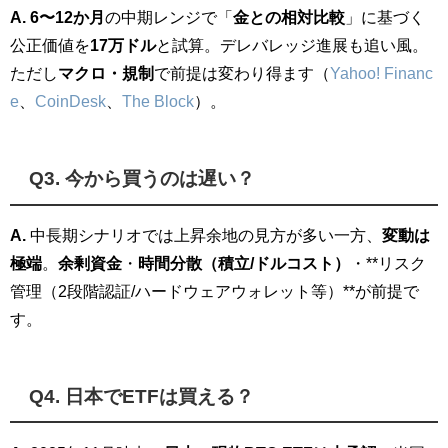
A.
6〜12か月
の中期レンジで「
金との相対比較
」に基づく
公正価値を
17万ドル
と試算。デレバレッジ進展も追い風。
ただし
マクロ・規制
で前提は変わり得ます（
Yahoo! Financ
e
、
CoinDesk
、
The Block
）。
Q3. 今から買うのは遅い？
A.
中長期シナリオでは上昇余地の見方が多い一方、
変動は
極端
。
余剰資金
・
時間分散（積立/ドルコスト）
・**リスク
管理（2段階認証/ハードウェアウォレット等）**が前提で
す。
Q4. 日本でETFは買える？