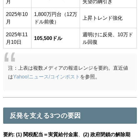
月
失望の綱引き
2025年10
1,800万円台（12万
上昇トレンド強化
月
ドル前後）
2025年11
週明けに反発、10万ド
105,500ドル
月10日
ル回復
注：上表は複数メディアの報道レンジを要約。直近値
は
Yahoo!ニュース/コインポスト
を参照。
反発を支える3つの要因
要約:
(1) 関税配当＝実質給付金案
、
(2) 政府閉鎖の解除期