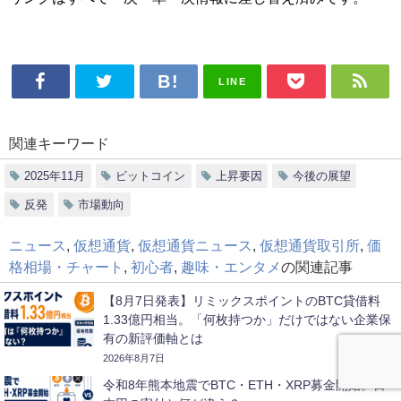
LINE
関連キーワード
2025年11月
ビットコイン
上昇要因
今後の展望
反発
市場動向
ニュース
,
仮想通貨
,
仮想通貨ニュース
,
仮想通貨取引所
,
価
格相場・チャート
,
初心者
,
趣味・エンタメ
の関連記事
【8月7日発表】リミックスポイントのBTC貸借料
1.33億円相当。「何枚持つか」だけではない企業保
有の新評価軸とは
2026年8月7日
令和8年熊本地震でBTC・ETH・XRP募金開始。日