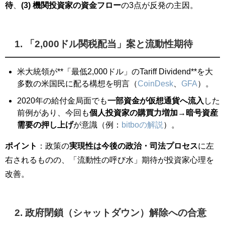
待
、
(3) 機関投資家の資金フロー
の3点が反発の主因。
1. 「2,000ドル関税配当」案と流動性期待
米大統領が**「最低2,000ドル」のTariff Dividend**を大
多数の米国民に配る構想を明言（
CoinDesk
、
GFA
）。
2020年の給付金局面でも
一部資金が仮想通貨へ流入
した
前例があり、今回も
個人投資家の購買力増加
→
暗号資産
需要の押し上げ
が意識（例：
bitboの解説
）。
ポイント
：政策の
実現性は今後の政治・司法プロセス
に左
右されるものの、「流動性の呼び水」期待が投資家心理を
改善。
2. 政府閉鎖（シャットダウン）解除への合意