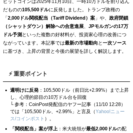
ビットコインは2025年11月10日、一時10万ドルを割り込ん
だものの
105,500ドル
に反発しました。トランプ政権の
「
2,000ドル関税配当（Tariff Dividend）案
」や、
政府閉鎖
（シャットダウン）解除への合意進展
、
JPモルガンの17万
ドル予測
といった複数の好材料が、投資家心理の改善につ
ながっています。本記事では
最新の市場動向
と
一次ソース
に基づき、上昇の背景と今後の展望を詳しく解説します。
⚡ 重要ポイント
週明けに反発
：105,500ドル（前日比+2.99%）まで上昇
し、心理的節目の10万ドル台を回復
└ 参考：CoinPost発配信のヤフー記事（11/10 12:28）
では「105,500ドル、+2.99%」と言及（
Yahoo!ニュー
ス/コインポスト
）。
「関税配当」案が浮上
：米大統領が
最低2,000ドル
の配