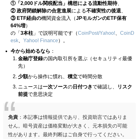
①「2,000ドル関税配当」構想による流動性期待
、
② 政府閉鎖解除の合意進展
による
不確実性の後退
、
③ ETF経由の
機関資金流入（
JPモルガンのETF保有
64%増
）
の「
3本柱
」で説明可能です（
CoinPost/Yahoo!
、
CoinD
esk
、
Yahoo! Finance
）。
今から始めるなら
：
金融庁登録
の国内取引所を選ぶ（セキュリティ最優
先）
少額
から操作に慣れ、
積立
で時間分散
ニュースは
一次ソース
の
日付つき
で確認し、
リスク
前提
で意思決定
免責
：本記事は情報提供であり、投資助言ではありま
せん。暗号資産は価格変動が大きく、元本損失の可能
性があります。最終判断はご自身で行ってください。