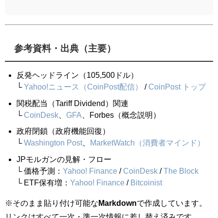
参考資料・出典（主要）
反発ヘッドライン（105,500ドル）
└
Yahoo!ニュース（CoinPost配信）
/
CoinPost トップ
関税配当（Tariff Dividend）関連
└
CoinDesk
、
GFA
、Forbes（概念説明）
政府閉鎖（政府機能回復）
└
Washington Post
、
MarketWatch（消費者マインド）
JPモルガンの見解・フロー
└ 価格予測：
Yahoo! Finance
/
CoinDesk
/
The Block
└ ETF保有増：
Yahoo! Finance
/
Bitcoinist
※そのまま貼り付け可能な
Markdown
で作成しています。
リンクはすべて一次・準一次情報に差し替え済みです。