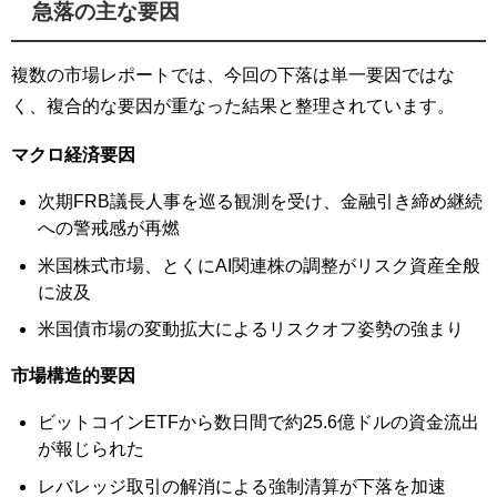
急落の主な要因
複数の市場レポートでは、今回の下落は単一要因ではな
く、複合的な要因が重なった結果と整理されています。
マクロ経済要因
次期FRB議長人事を巡る観測を受け、金融引き締め継続
への警戒感が再燃
米国株式市場、とくにAI関連株の調整がリスク資産全般
に波及
米国債市場の変動拡大によるリスクオフ姿勢の強まり
市場構造的要因
ビットコインETFから数日間で約25.6億ドルの資金流出
が報じられた
レバレッジ取引の解消による強制清算が下落を加速