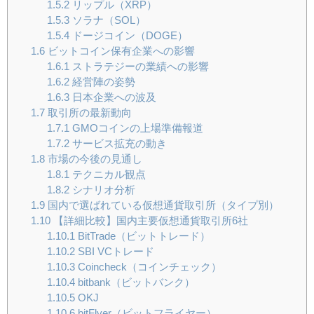
1.5.2
リップル（XRP）
1.5.3
ソラナ（SOL）
1.5.4
ドージコイン（DOGE）
1.6
ビットコイン保有企業への影響
1.6.1
ストラテジーの業績への影響
1.6.2
経営陣の姿勢
1.6.3
日本企業への波及
1.7
取引所の最新動向
1.7.1
GMOコインの上場準備報道
1.7.2
サービス拡充の動き
1.8
市場の今後の見通し
1.8.1
テクニカル観点
1.8.2
シナリオ分析
1.9
国内で選ばれている仮想通貨取引所（タイプ別）
1.10
【詳細比較】国内主要仮想通貨取引所6社
1.10.1
BitTrade（ビットトレード）
1.10.2
SBI VCトレード
1.10.3
Coincheck（コインチェック）
1.10.4
bitbank（ビットバンク）
1.10.5
OKJ
1.10.6
bitFlyer（ビットフライヤー）