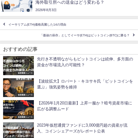
海外取引所への送金はどう変わる？
2026年8月3日
イーサリアム(ETH)価格高騰した14の理由
「価値の保存」としてイーサ(ETH)はビットコイン(BTC)に勝る？
おすすめの記事
先行き不透明ながらもビットコインは続伸、多方面の
資金が市場流入の可能性？
仮想通貨ニュース
【波紋拡大】ロバート・キヨサキ氏「ビットコインを
選ぶ」強気姿勢を維持
仮想通貨ニュース
【2026年1月20日最新】上昇一服か？暗号資産市場に
広がる調整ムード
仮想通貨ニュース
2023年仮想通貨ファンドに3,000億円超の資産が流
入、コインシェアーズがレポート公表