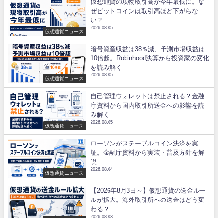
仮想通貨の現物取引高が今年最低に。な
ぜビットコインは取引高ほど下がらな
い？
2026.08.05
仮想通貨ニュース
暗号資産収益は38％減、予測市場収益は
10倍超。Robinhood決算から投資家の変化
を読み解く
2026.08.05
仮想通貨ニュース
自己管理ウォレットは禁止される？金融
庁資料から国内取引所送金への影響を読
み解く
2026.08.05
仮想通貨ニュース
ローソンがステーブルコイン決済を実
証。金融庁資料から実装・普及方針を解
説
2026.08.04
仮想通貨ニュース
【2026年8月3日～】仮想通貨の送金ルー
ルが拡大。海外取引所への送金はどう変
わる？
2026.08.03