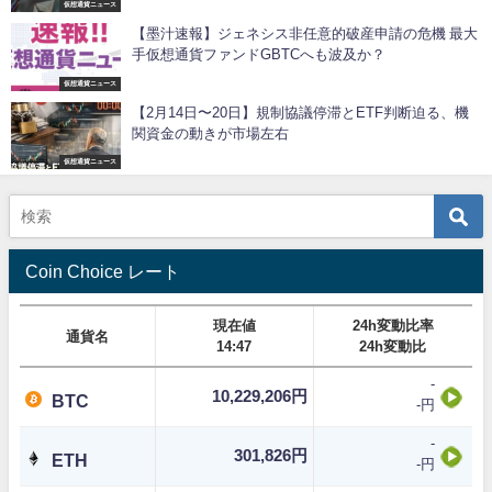
仮想通貨ニュース
【墨汁速報】ジェネシス非任意的破産申請の危機 最大
手仮想通貨ファンドGBTCへも波及か？
仮想通貨ニュース
【2月14日〜20日】規制協議停滞とETF判断迫る、機
関資金の動きが市場左右
仮想通貨ニュース
Coin Choice レート
現在値
24h変動比率
通貨名
14:47
24h変動比
-
10,229,206円
BTC
-円
-
301,826円
ETH
-円