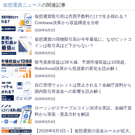
仮想通貨ニュース
の関連記事
仮想通貨取引所は売買手数料だけで生き残れる？
Coinbase決算から収益構造を分析
2026年8月5日
仮想通貨の現物取引高が今年最低に。なぜビットコ
インは取引高ほど下がらない？
2026年8月5日
暗号資産収益は38％減、予測市場収益は10倍超。
Robinhood決算から投資家の変化を読み解く
2026年8月5日
自己管理ウォレットは禁止される？金融庁資料から
国内取引所送金への影響を読み解く
2026年8月5日
ローソンがステーブルコイン決済を実証。金融庁資
料から実装・普及方針を解説
2026年8月4日
【2026年8月3日～】仮想通貨の送金ルールが拡大。