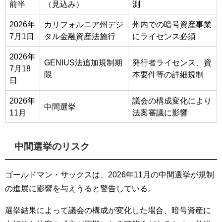
前半
（見込み）
測
2026年
カリフォルニア州デジ
州内での暗号資産事業
7月1日
タル金融資産法施行
にライセンス必須
2026年
GENIUS法追加規制期
発行者ライセンス、資
7月18
限
本要件等の詳細規制
日
2026年
議会の構成変化により
中間選挙
11月
法案審議に影響
中間選挙のリスク
ゴールドマン・サックスは、2026年11月の中間選挙が規制
の進展に影響を与えうると警告している。
選挙結果によって議会の構成が変化した場合、暗号資産に