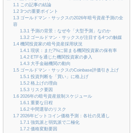
1.1
この記事の結論
1.2
3つの重要ポイント
1.3
ゴールドマン・サックスの2026年暗号資産予測の全
容
1.3.1
予測の背景：なぜ今「大型予測」なのか
1.3.2
ゴールドマン・サックスが注目する4つの触媒
1.4
機関投資家の暗号資産採用状況
1.4.1
現状：まだ7%に留まる機関投資家の保有率
1.4.2
ETFを通じた機関投資家の参入
1.4.3
大手金融機関の動向
1.5
ゴールドマン・サックスのCoinbase評価引き上げ
1.5.1
投資判断を「買い」に格上げ
1.5.2
格上げの理由
1.5.3
リスク要因
1.6
2026年の暗号資産規制スケジュール
1.6.1
重要な日程
1.6.2
中間選挙のリスク
1.7
2026年ビットコイン価格予測：各社の見通し
1.7.1
強気派と弱気派で二極化
1.7.2
価格変動要因