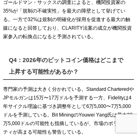
ゴールドマン・サックスの調査によると、機関投資家の
35%が「規制の不確実性」を最大の障壁として挙げてい
る。一方で32%は規制の明確化が採用を促進する最大の触
媒になると回答しており、CLARITY法案の成立が機関投資
家参入の転換点になると予測されている。
Q4：2026年のビットコイン価格はどこまで
上昇する可能性があるか？
専門家の予測は大きく分かれている。Standard Charteredや
JPモルガンは15万〜17万ドルを予測する一方、Fidelityは4
年サイクル理論に基づき調整年として6万5,000〜7万5,000
ドルを予測している。Bit MiningのYouwei Yang氏は最大22
万5,000ドルの可能性も指摘しているが、市場のボラティリ
ティが高まる可能性も警告している。