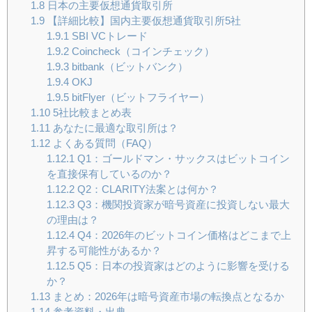
1.8
日本の主要仮想通貨取引所
1.9
【詳細比較】国内主要仮想通貨取引所5社
1.9.1
SBI VCトレード
1.9.2
Coincheck（コインチェック）
1.9.3
bitbank（ビットバンク）
1.9.4
OKJ
1.9.5
bitFlyer（ビットフライヤー）
1.10
5社比較まとめ表
1.11
あなたに最適な取引所は？
1.12
よくある質問（FAQ）
1.12.1
Q1：ゴールドマン・サックスはビットコイン
を直接保有しているのか？
1.12.2
Q2：CLARITY法案とは何か？
1.12.3
Q3：機関投資家が暗号資産に投資しない最大
の理由は？
1.12.4
Q4：2026年のビットコイン価格はどこまで上
昇する可能性があるか？
1.12.5
Q5：日本の投資家はどのように影響を受ける
か？
1.13
まとめ：2026年は暗号資産市場の転換点となるか
1.14
参考資料・出典