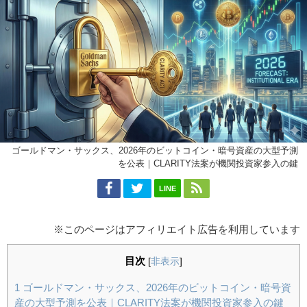
ゴールドマン・サックス、2026年のビットコイン・暗号資産の大型予測
を公表｜CLARITY法案が機関投資家参入の鍵
LINE
※このページはアフィリエイト広告を利用しています
目次
[
非表示
]
1
ゴールドマン・サックス、2026年のビットコイン・暗号資
産の大型予測を公表｜CLARITY法案が機関投資家参入の鍵