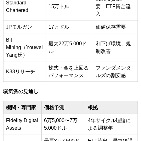
Standard
15万ドル
要、ETF資金流
Chartered
入
JPモルガン
17万ドル
価値保存需要
Bit
最大22万5,000ド
利下げ環境、規
Mining（Youwei
ル
制改善
Yang氏）
株式・金を上回る
ファンダメンタ
K33リサーチ
パフォーマンス
ルズの割安感
弱気派の見通し
機関・専門家
価格予測
根拠
Fidelity Digital
6万5,000〜7万
4年サイクル理論に
Assets
5,000ドル
よる調整年
最悪3万7,500ド
ETF流出、景気後退