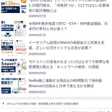
1.33億円相当。「何枚持つか」だけではない企業保
有の新評価軸とは
2026年8月7日
令和8年熊本地震でBTC・ETH・XRP募金開始。日
本円の寄付と何が違う？
2026年8月7日
イーサリアム財団がWeb3の画面改ざん対策を支
援。正しい公式サイトでも注意が必要？
2026年8月6日
モナコインの送金が止まったのはなぜ？小規模な仮
想通貨が抱える「ネットワーク維持」の課題
2026年8月6日
Netflix株に連動する商品を24時間取引？海外版
Binanceの仕組みと日本で使えるかを解説
2026年8月6日
xAIとは？Grok強化で金融・仮想通貨人材を採用する理由を解説