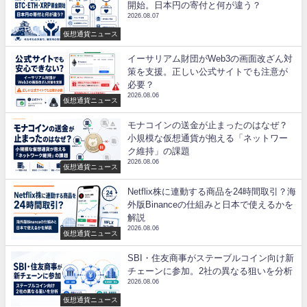
開始。日本円の寄付と何が違う？
2026.08.07
仮想通貨ニュース
イーサリアム財団がWeb3の画面改ざん対
策を支援。正しい公式サイトでも注意が
必要？
2026.08.06
仮想通貨ニュース
モナコインの送金が止まったのはなぜ？
小規模な仮想通貨が抱える「ネットワー
ク維持」の課題
2026.08.06
仮想通貨ニュース
Netflix株に連動する商品を24時間取引？海
外版Binanceの仕組みと日本で使えるかを
解説
2026.08.06
仮想通貨ニュース
SBI・住友商事がステーブルコイン向け新
チェーンに参加。2社の異なる狙いを分析
2026.08.06
仮想通貨ニュース