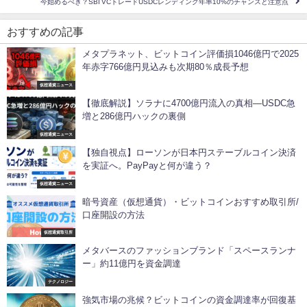
今始めるべき？SBI VCトレードUSDCレンディング年率10%のチャンスと注意点
おすすめの記事
メタプラネット、ビットコイン評価損1046億円で2025
年赤字766億円見込みも次期80％成長予想
仮想通貨ニュース
【徹底解説】ソラナに4700億円流入の真相―USDC急
増と286億円ハックの裏側
仮想通貨ニュース
【独自視点】ローソンが日本円ステーブルコイン決済
を実証へ。PayPayと何が違う？
仮想通貨ニュース
暗号資産（仮想通貨）・ビットコインおすすめ取引所/
口座開設の方法
仮想通貨取引所
メタバースのファッションブランド「スペースランナ
ー」約11億円を資金調達
テクノロジー
強気市場の兆候？ビットコインの資金調達率が回復基