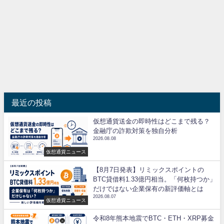
最近の投稿
仮想通貨送金の即時性はどこまで残る？
金融庁の詐欺対策を独自分析
2026.08.08
仮想通貨ニュース
【8月7日発表】リミックスポイントの
BTC貸借料1.33億円相当。「何枚持つか」
だけではない企業保有の新評価軸とは
2026.08.07
仮想通貨ニュース
令和8年熊本地震でBTC・ETH・XRP募金