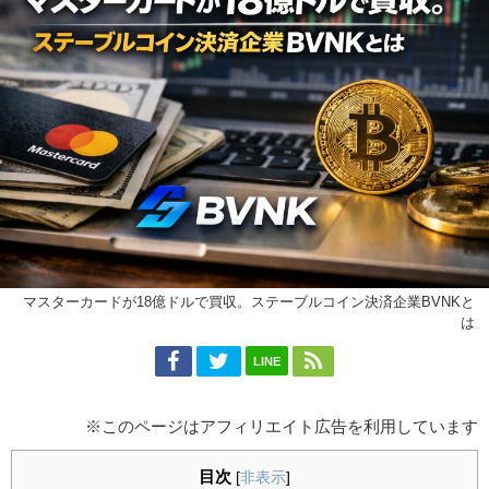
マスターカードが18億ドルで買収。ステーブルコイン決済企業BVNKと
は
LINE
※このページはアフィリエイト広告を利用しています
目次
[
非表示
]