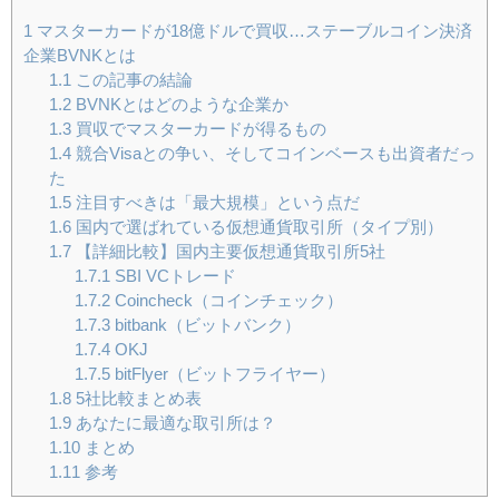
1
マスターカードが18億ドルで買収…ステーブルコイン決済
企業BVNKとは
1.1
この記事の結論
1.2
BVNKとはどのような企業か
1.3
買収でマスターカードが得るもの
1.4
競合Visaとの争い、そしてコインベースも出資者だっ
た
1.5
注目すべきは「最大規模」という点だ
1.6
国内で選ばれている仮想通貨取引所（タイプ別）
1.7
【詳細比較】国内主要仮想通貨取引所5社
1.7.1
SBI VCトレード
1.7.2
Coincheck（コインチェック）
1.7.3
bitbank（ビットバンク）
1.7.4
OKJ
1.7.5
bitFlyer（ビットフライヤー）
1.8
5社比較まとめ表
1.9
あなたに最適な取引所は？
1.10
まとめ
1.11
参考