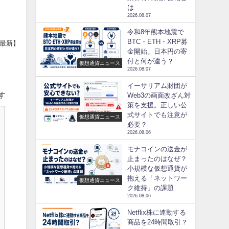
は
2026.08.07
令和8年熊本地震で
BTC・ETH・XRP募
年最新】
金開始。日本円の寄
付と何が違う？
仮想通貨ニュース
2026.08.07
イーサリアム財団が
す
Web3の画面改ざん対
策を支援。正しい公
式サイトでも注意が
仮想通貨ニュース
必要？
2026.08.06
モナコインの送金が
止まったのはなぜ？
小規模な仮想通貨が
抱える「ネットワー
仮想通貨ニュース
ク維持」の課題
2026.08.06
Netflix株に連動する
商品を24時間取引？