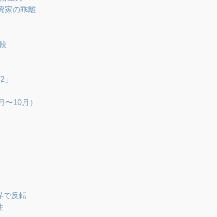
資家の乖離
較
2」
月〜10月）
昇で反転
性