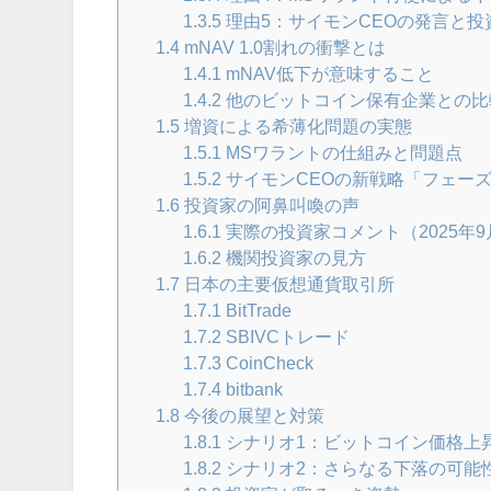
1.3.5
理由5：サイモンCEOの発言と投
1.4
mNAV 1.0割れの衝撃とは
1.4.1
mNAV低下が意味すること
1.4.2
他のビットコイン保有企業との比
1.5
増資による希薄化問題の実態
1.5.1
MSワラントの仕組みと問題点
1.5.2
サイモンCEOの新戦略「フェーズ
1.6
投資家の阿鼻叫喚の声
1.6.1
実際の投資家コメント（2025年9
1.6.2
機関投資家の見方
1.7
日本の主要仮想通貨取引所
1.7.1
BitTrade
1.7.2
SBIVCトレード
1.7.3
CoinCheck
1.7.4
bitbank
1.8
今後の展望と対策
1.8.1
シナリオ1：ビットコイン価格上
1.8.2
シナリオ2：さらなる下落の可能