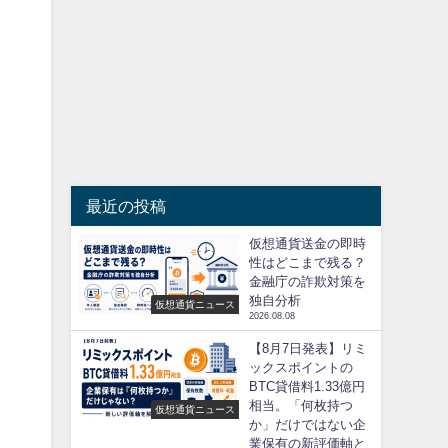
最近の投稿
仮想通貨送金の即時
性はどこまで残る？
金融庁の詐欺対策を
独自分析
仮想通貨ニュース
2026.08.08
【8月7日発表】リミ
ックスポイントの
BTC貸借料1.33億円
相当。「何枚持つ
仮想通貨ニュース
か」だけではない企
業保有の新評価軸と