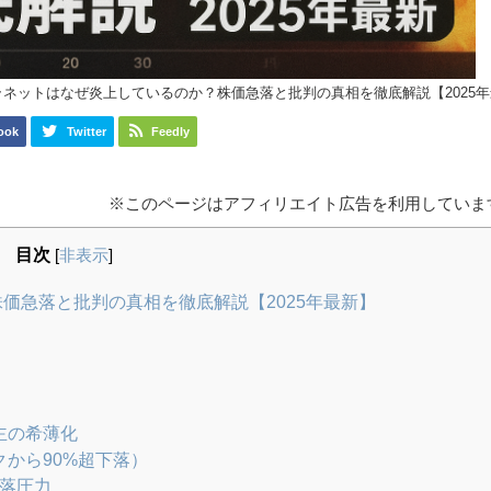
ラネットはなぜ炎上しているのか？株価急落と批判の真相を徹底解説【2025
ook
Twitter
Feedly
※このページはアフィリエイト広告を利用していま
目次
[
非表示
]
価急落と批判の真相を徹底解説【2025年最新】
主の希薄化
から90%超下落）
下落圧力