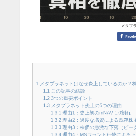
メタプ
Faceb
1
メタプラネットはなぜ炎上しているのか？株
1.1
この記事の結論
1.2
3つの重要ポイント
1.3
メタプラネット炎上の5つの理由
1.3.1
理由1：史上初のmNAV 1.0割れ
1.3.2
理由2：過度な増資による既存株
1.3.3
理由3：株価の急激な下落（ピーク
1.3.4
理由4：MSワラント行使による