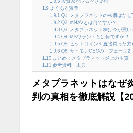
1.8.3
投資家が取るべき姿勢
1.9
よくある質問
1.9.1
Q1. メタプラネットの株価はな
1.9.2
Q2. mNAVとは何ですか？
1.9.3
Q3. メタプラネット株は今が買
1.9.4
Q4. MSワラントとは何ですか？
1.9.5
Q5. ビットコインを直接買った
1.9.6
Q6. サイモンCEOの「フェーズ
1.10
まとめ：メタプラネット炎上の本質
1.11
参考資料・出典
メタプラネットはなぜ
判の真相を徹底解説【20