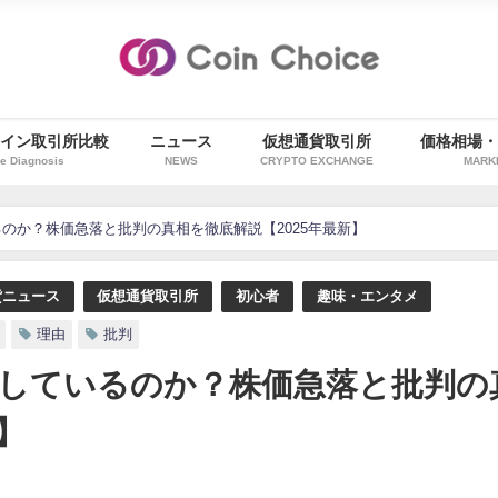
イン取引所比較
ニュース
仮想通貨取引所
価格相場
e Diagnosis
NEWS
CRYPTO EXCHANGE
MARK
のか？株価急落と批判の真相を徹底解説【2025年最新】
貨ニュース
仮想通貨取引所
初心者
趣味・エンタメ
理由
批判
しているのか？株価急落と批判の
】