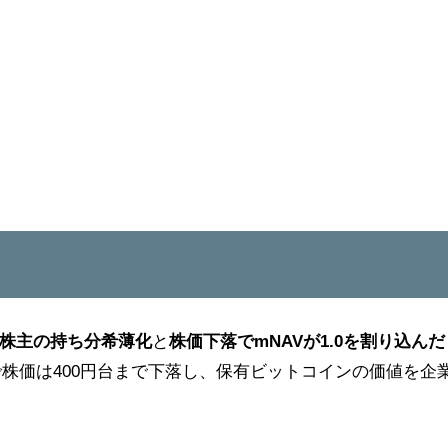
株主の持ち分希薄化
と
株価下落でmNAVが1.0を割り込んだ
点で株価は400円台まで下落し、保有ビットコインの価値を企