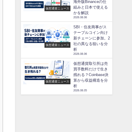
海外版Binanceの仕
組みと日本で使える
仮想通貨ニュース
かを解説
2026.08.06
SBI・住友商事がス
テーブルコイン向け
新チェーンに参加。2
社の異なる狙いを分
仮想通貨ニュース
析
2026.08.06
仮想通貨取引所は売
買手数料だけで生き
残れる？Coinbase決
算から収益構造を分
仮想通貨ニュース
析
2026.08.05