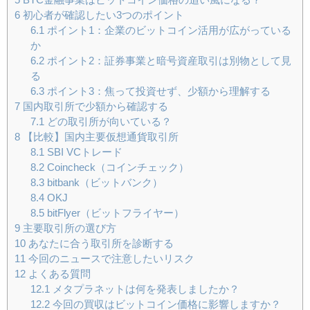
6
初心者が確認したい3つのポイント
6.1
ポイント1：企業のビットコイン活用が広がっている
か
6.2
ポイント2：証券事業と暗号資産取引は別物として見
る
6.3
ポイント3：焦って投資せず、少額から理解する
7
国内取引所で少額から確認する
7.1
どの取引所が向いている？
8
【比較】国内主要仮想通貨取引所
8.1
SBI VCトレード
8.2
Coincheck（コインチェック）
8.3
bitbank（ビットバンク）
8.4
OKJ
8.5
bitFlyer（ビットフライヤー）
9
主要取引所の選び方
10
あなたに合う取引所を診断する
11
今回のニュースで注意したいリスク
12
よくある質問
12.1
メタプラネットは何を発表しましたか？
12.2
今回の買収はビットコイン価格に影響しますか？