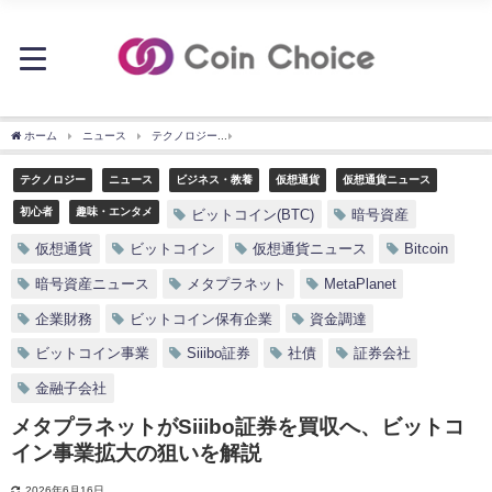
ホーム
ニュース
テクノロジー
メタプラネットがSiiibo証券を買収へ、ビットコ
テクノロジー
ニュース
ビジネス・教養
仮想通貨
仮想通貨ニュース
初心者
趣味・エンタメ
ビットコイン(BTC)
暗号資産
仮想通貨
ビットコイン
仮想通貨ニュース
Bitcoin
暗号資産ニュース
メタプラネット
MetaPlanet
企業財務
ビットコイン保有企業
資金調達
ビットコイン事業
Siiibo証券
社債
証券会社
金融子会社
メタプラネットがSiiibo証券を買収へ、ビットコ
イン事業拡大の狙いを解説
2026年6月16日