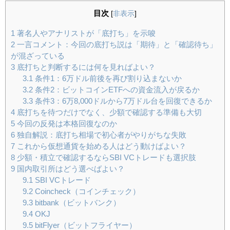
目次
[
非表示
]
1
著名人やアナリストが「底打ち」を示唆
2
一言コメント：今回の底打ち説は「期待」と「確認待ち」
が混ざっている
3
底打ちと判断するには何を見ればよい？
3.1
条件1：6万ドル前後を再び割り込まないか
3.2
条件2：ビットコインETFへの資金流入が戻るか
3.3
条件3：6万8,000ドルから7万ドル台を回復できるか
4
底打ちを待つだけでなく、少額で確認する準備も大切
5
今回の反発は本格回復なのか
6
独自解説：底打ち相場で初心者がやりがちな失敗
7
これから仮想通貨を始める人はどう動けばよい？
8
少額・積立で確認するならSBI VCトレードも選択肢
9
国内取引所はどう選べばよい？
9.1
SBI VCトレード
9.2
Coincheck（コインチェック）
9.3
bitbank（ビットバンク）
9.4
OKJ
9.5
bitFlyer（ビットフライヤー）