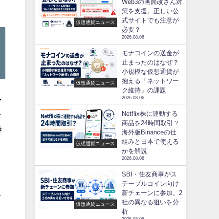
Web3の画面改ざん対
策を支援。正しい公
式サイトでも注意が
仮想通貨ニュース
必要？
2026.08.06
モナコインの送金が
止まったのはなぜ？
小規模な仮想通貨が
抱える「ネットワー
仮想通貨ニュース
ク維持」の課題
・
2026.08.06
を
Netflix株に連動する
商品を24時間取引？
き
海外版Binanceの仕
組みと日本で使える
仮想通貨ニュース
かを解説
2026.08.06
SBI・住友商事がス
テーブルコイン向け
新チェーンに参加。2
で
社の異なる狙いを分
仮想通貨ニュース
析