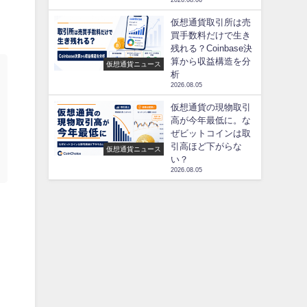
2026.08.06
仮想通貨取引所は売
買手数料だけで生き
残れる？Coinbase決
算から収益構造を分
仮想通貨ニュース
析
2026.08.05
仮想通貨の現物取引
高が今年最低に。な
ぜビットコインは取
引高ほど下がらな
仮想通貨ニュース
い？
2026.08.05