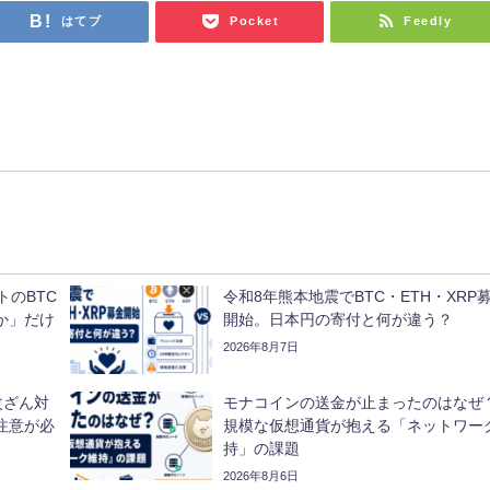
はてブ
Pocket
Feedly
トのBTC
令和8年熊本地震でBTC・ETH・XRP
か」だけ
開始。日本円の寄付と何が違う？
2026年8月7日
改ざん対
モナコインの送金が止まったのはなぜ
注意が必
規模な仮想通貨が抱える「ネットワー
持」の課題
2026年8月6日