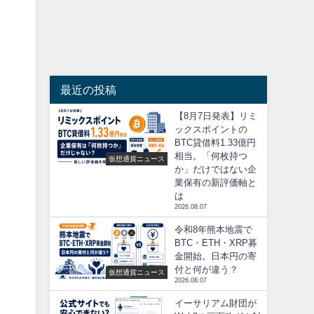
最近の投稿
【8月7日発表】リミ
ックスポイントの
BTC貸借料1.33億円
相当。「何枚持つ
仮想通貨ニュース
か」だけではない企
業保有の新評価軸と
は
2026.08.07
令和8年熊本地震で
BTC・ETH・XRP募
金開始。日本円の寄
付と何が違う？
仮想通貨ニュース
2026.08.07
イーサリアム財団が