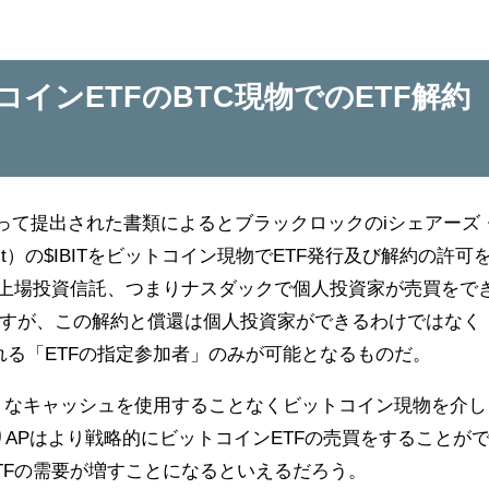
インETFのBTC現物でのETF解約
よって提出された書類によるとブラックロックのiシェアーズ
 Trust）の$IBITをビットコイン現物でETF発行及び解約の許可
は上場投資信託、つまりナスダックで個人投資家が売買をで
すが、この解約と償還は個人投資家ができるわけではなく
れる「ETFの指定参加者」のみが可能となるものだ。
うなキャッシュを使用することなくビットコイン現物を介し
りAPはより戦略的にビットコインETFの売買をすることが
TFの需要が増すことになるといえるだろう。