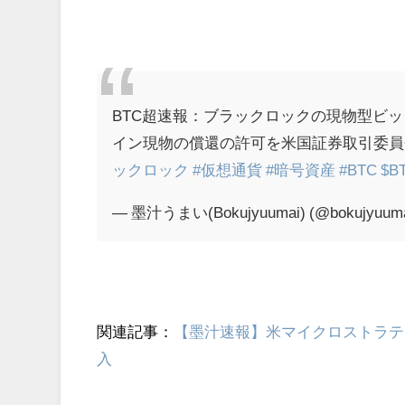
BTC超速報：ブラックロックの現物型ビットコインETF
イン現物の償還の許可を米国証券取引委員会(
ックロック
#仮想通貨
#暗号資産
#BTC
$B
— 墨汁うまい(Bokujyuumai) (@bokujyuum
関連記事：
【墨汁速報】米マイクロストラテジー
入