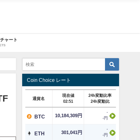
・チャート
ETS
Coin Choice レート
現在値
24h変動比率
F
通貨名
02:51
24h変動比
-
10,184,309円
BTC
-円
-
301,041円
ETH
-円