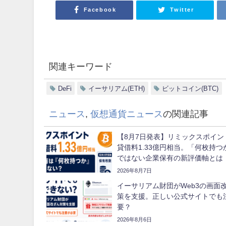
Facebook
Twitter
関連キーワード
DeFi
イーサリアム(ETH)
ビットコイン(BTC)
ニュース
,
仮想通貨ニュース
の関連記事
【8月7日発表】リミックスポイン
貸借料1.33億円相当。「何枚持つ
ではない企業保有の新評価軸とは
2026年8月7日
イーサリアム財団がWeb3の画面
策を支援。正しい公式サイトでも
要？
2026年8月6日