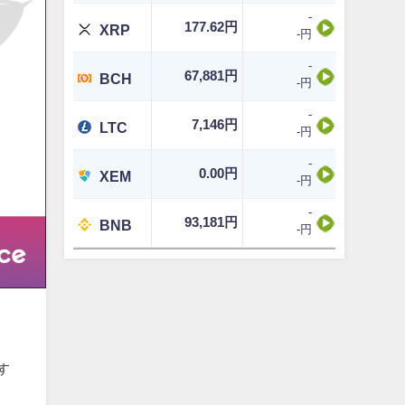
-
177.62円
XRP
-円
-
67,881円
BCH
-円
-
7,146円
LTC
-円
-
0.00円
XEM
-円
-
93,181円
BNB
-円
す
ト