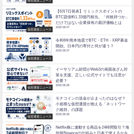
仮想通貨ニュース
【8月7日発表】リミックスポイントの
BTC貸借料1.33億円相当。「何枚持つか」
だけではない企業保有の新評価軸とは
2026.08.07
仮想通貨ニュース
令和8年熊本地震でBTC・ETH・XRP募金
開始。日本円の寄付と何が違う？
2026.08.07
仮想通貨ニュース
イーサリアム財団がWeb3の画面改ざん対
策を支援。正しい公式サイトでも注意が
必要？
2026.08.06
仮想通貨ニュース
モナコインの送金が止まったのはなぜ？
小規模な仮想通貨が抱える「ネットワー
ク維持」の課題
2026.08.06
仮想通貨ニュース
Netflix株に連動する商品を24時間取引？海
外版Binanceの仕組みと日本で使えるかを