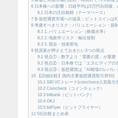
6
日本株への影響：日経平均は5万円台回復、
6.1
日本の注目銘柄（テーマベース）
7
₿ 仮想通貨市場への波及：ビットコインは
8
考慮すべきリスク：バリュエーション・規
8.1
1. バリュエーション（株価水準）
8.2
2. 地政学リスク・輸出規制
8.3
3. 競合・技術変化
9
投資家が押さえておきたい3つの視点
9.1
視点①：数字より「需要の質」が重要
9.2
視点②：日本株では「エヌビディアの2
9.3
視点③：仮想通貨は「AI相場のレバレ
10
【詳細比較】国内主要仮想通貨取引所5社
10.1
SBI VCトレード(coinchoice人気取引
10.2
Coincheck（コインチェック）
10.3
bitbank（ビットバンク）
10.4
OKJ
10.5
bitFlyer（ビットフライヤー）
11
5社比較まとめ表