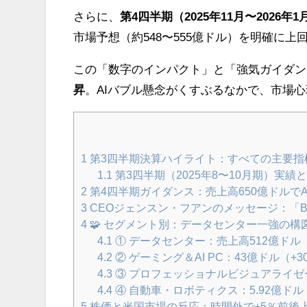
さらに、
第4四半期（2025年11月〜2026
市場予想（約548〜555億ドル）を明確に上
この「数字のインパクト」と「強気ガイダン
昇
。AIバブル懸念がくすぶるなかで、市場
1
第3四半期決算ハイライト：すべての主要指
1.1
第3四半期（2025年8〜10月期）実績
2
第4四半期ガイダンス：売上高650億ドルで
3
CEOジェンスン・フアンのメッセージ：「Bla
4
🧩 セグメント別：データセンター一強の構
4.1
① データセンター：売上高512億ドル（+6
4.2
② ゲーミング＆AI PC：43億ドル（+30％
4.3
③ プロフェッショナルビジュアライゼーショ
4.4
④ 自動車・ロボティクス：5.92億ドル（+
5
株価と米国市場の反応：時間外で+5％前後上