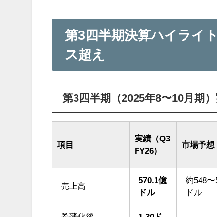
第3四半期決算ハイライ
ス超え
第3四半期（2025年8〜10月
実績（Q3
項目
市場予想
FY26）
570.1億
約548〜
売上高
ドル
ドル
希薄化後
1.30ド