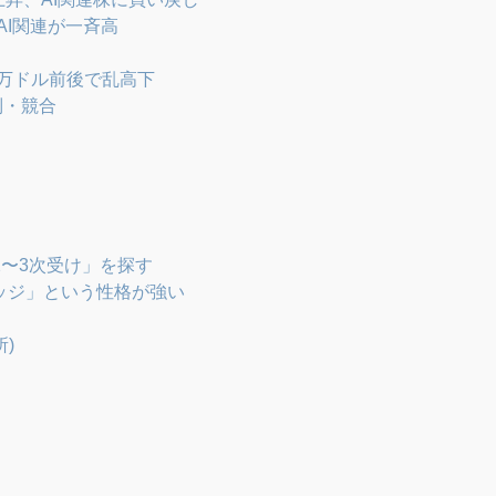
AI関連が一斉高
9万ドル前後で乱高下
制・競合
〜3次受け」を探す
ッジ」という性格が強い
所)