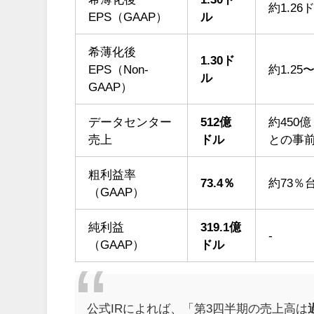
約1.26
EPS（GAAP）
ル
希薄化後
1.30ド
EPS（Non-
約1.25
ル
GAAP）
データセンター
512億
約450
売上
ドル
との事
粗利益率
73.4％
約73％
（GAAP）
純利益
319.1億
-
（GAAP）
ドル
公式IRによれば、「第3四半期の売上高は