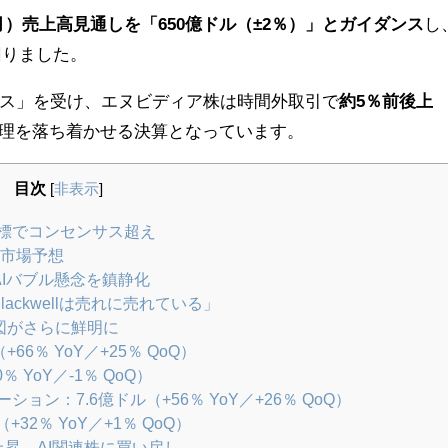
年1月）売上高見通しを「650億ドル（±2％）」とガイダンス
し
回りました。
ス」を受け、エヌビディア株は時間外取引で
約5％前後上
心理を落ち着かせる決算となっています。
目次
[
非表示
]
標でコンセンサス超え
と市場予想
AIバブル懸念を鎮静化
ckwellは売れに売れている」
図がさらに鮮明に
6％ YoY／+25％ QoQ）
 YoY／-1％ QoQ）
ン：7.6億ドル（+56％ YoY／+26％ QoQ）
32％ YoY／+1％ QoQ）
昇、AI関連株に買い戻し