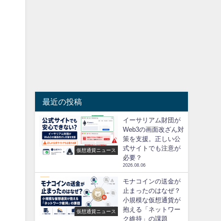
最近の投稿
イーサリアム財団が
Web3の画面改ざん対
策を支援。正しい公
式サイトでも注意が
仮想通貨ニュース
必要？
2026.08.06
モナコインの送金が
止まったのはなぜ？
小規模な仮想通貨が
抱える「ネットワー
仮想通貨ニュース
ク維持」の課題