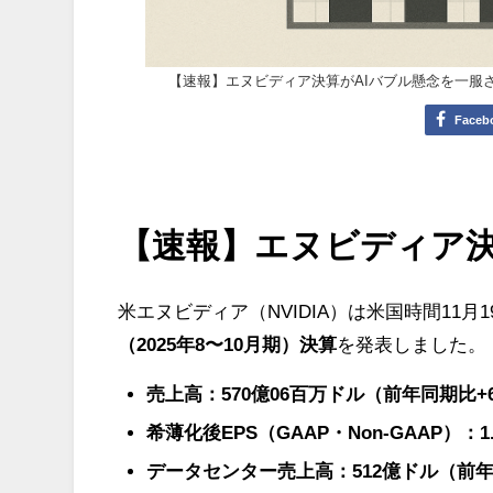
【速報】エヌビディア決算がAIバブル懸念を一服させ
Faceb
【速報】エヌビディア決
米エヌビディア（NVIDIA）は米国時間11月
（2025年8〜10月期）決算
を発表しました。
売上高：570億06百万ドル（前年同期比+
希薄化後EPS（GAAP・Non-GAAP）：1
データセンター売上高：512億ドル（前年