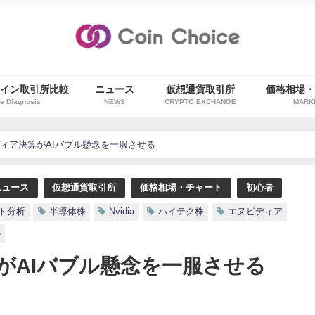
イン取引所比較
ニュース
仮想通貨取引所
価格相場
e Diagnosis
NEWS
CRYPTO EXCHANGE
MARK
ィア決算がAIバブル懸念を一服させる
ニュース
仮想通貨取引所
価格相場・チャート
初心者
ト分析
半導体株
Nvidia
ハイテク株
エヌビディア
ル
がAIバブル懸念を一服させる