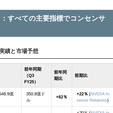
ト：すべての主要指標でコンセンサ
期）実績と市場予想
前年同期
前年同
（Q3
前期比
期比
FY25）
548.9億
350.8億ド
+22％
(
NVIDIA In
+62％
ル
vestor Relations
)
+20％ (
NVIDIA In