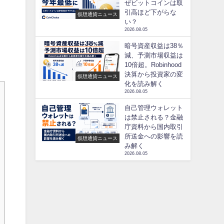
ぜビットコインは取
、
引高ほど下がらな
仮想通貨ニュース
い？
2026.08.05
暗号資産収益は38％
減、予測市場収益は
10倍超。Robinhood
決算から投資家の変
仮想通貨ニュース
化を読み解く
2026.08.05
自己管理ウォレット
は禁止される？金融
庁資料から国内取引
所送金への影響を読
仮想通貨ニュース
み解く
2026.08.05