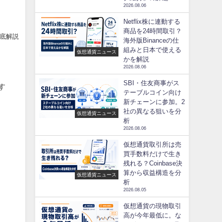
2026.08.06
Netflix株に連動する
商品を24時間取引？
徹底解説
海外版Binanceの仕
組みと日本で使える
仮想通貨ニュース
かを解説
2026.08.06
SBI・住友商事がス
す
テーブルコイン向け
新チェーンに参加。2
る
社の異なる狙いを分
仮想通貨ニュース
析
2026.08.06
仮想通貨取引所は売
買手数料だけで生き
残れる？Coinbase決
算から収益構造を分
仮想通貨ニュース
析
2026.08.05
仮想通貨の現物取引
高が今年最低に。な