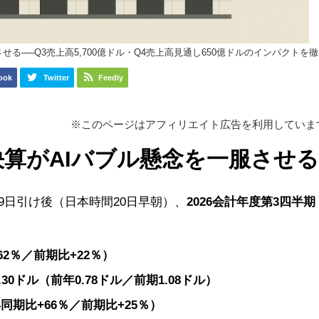
る──Q3売上高5,700億ドル・Q4売上高見通し650億ドルのインパクトを
ook
Twitter
Feedly
※このページはアフィリエイト広告を利用していま
算がAIバブル懸念を一服させ
19日引け後（日本時間20日早朝）、
2026会計年度第3四半期
62％／前期比+22％）
.30ドル（前年0.78ドル／前期1.08ドル）
同期比+66％／前期比+25％）