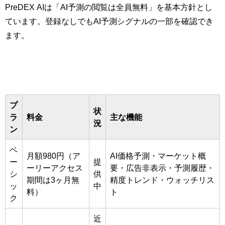
PreDEX AIは「AI予測の閲覧は全員無料」を基本方針とし
ています。登録なしでもAI予測シグナルの一部を確認でき
ます。
プ
状
ラ
料金
主な機能
況
ン
ベ
月額980円（ア
AI価格予測・マーケット概
ー
提
ーリーアクセス
要・広告非表示・予測履歴・
シ
供
期間は3ヶ月無
精度トレンド・ウォッチリス
ッ
中
料）
ト
ク
近