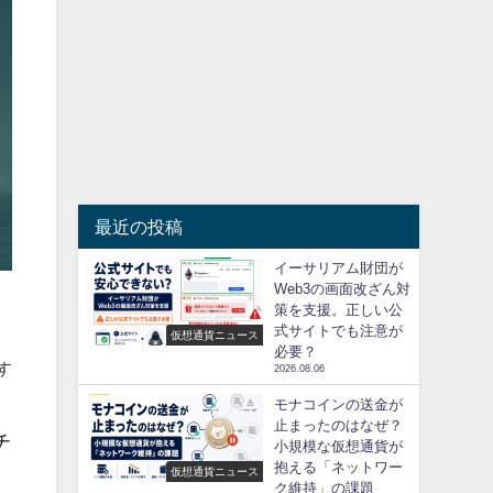
最近の投稿
イーサリアム財団が
Web3の画面改ざん対
策を支援。正しい公
式サイトでも注意が
仮想通貨ニュース
必要？
す
2026.08.06
モナコインの送金が
止まったのはなぜ？
チ
小規模な仮想通貨が
抱える「ネットワー
仮想通貨ニュース
ク維持」の課題