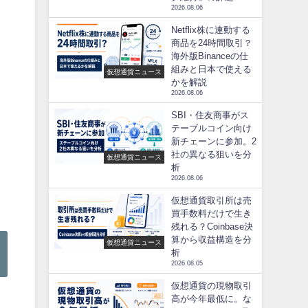
2026.08.06
Netflix株に連動する
商品を24時間取引？
海外版Binanceの仕
組みと日本で使える
仮想通貨ニュース
かを解説
2026.08.06
SBI・住友商事がス
テーブルコイン向け
新チェーンに参加。2
社の異なる狙いを分
仮想通貨ニュース
析
2026.08.06
仮想通貨取引所は売
買手数料だけで生き
残れる？Coinbase決
算から収益構造を分
仮想通貨ニュース
析
2026.08.05
仮想通貨の現物取引
高が今年最低に。な