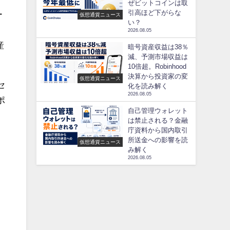
ぜビットコインは取
引高ほど下がらな
ー
仮想通貨ニュース
い？
2026.08.05
産
暗号資産収益は38％
減、予測市場収益は
10倍超。Robinhood
決算から投資家の変
仮想通貨ニュース
セ
化を読み解く
2026.08.05
ポ
自己管理ウォレット
は禁止される？金融
庁資料から国内取引
所送金への影響を読
仮想通貨ニュース
み解く
2026.08.05