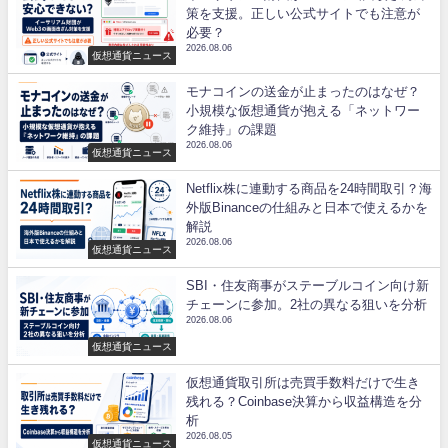
策を支援。正しい公式サイトでも注意が
必要？
2026.08.06
仮想通貨ニュース
モナコインの送金が止まったのはなぜ？
小規模な仮想通貨が抱える「ネットワー
ク維持」の課題
2026.08.06
仮想通貨ニュース
Netflix株に連動する商品を24時間取引？海
外版Binanceの仕組みと日本で使えるかを
解説
2026.08.06
仮想通貨ニュース
SBI・住友商事がステーブルコイン向け新
チェーンに参加。2社の異なる狙いを分析
2026.08.06
仮想通貨ニュース
仮想通貨取引所は売買手数料だけで生き
残れる？Coinbase決算から収益構造を分
析
2026.08.05
仮想通貨ニュース