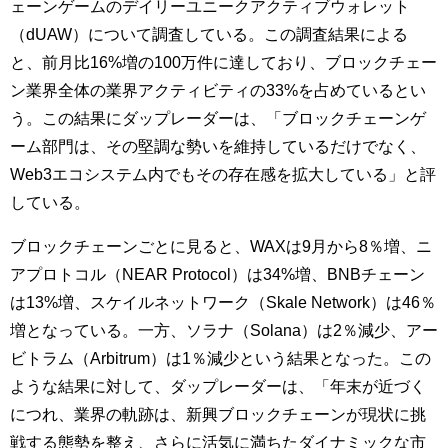
ェーンゲームのデイリーユニークアクティブウォレット
（dUAW）について調査している。この調査結果による
と、前月比16%増の100万件に達しており、ブロックチェー
ン業界全体の業界アクティビティの33%を占めているとい
う。この結果にダップレーダーは、「ブロックチェーンゲ
ーム部門は、その堅調な勢いを維持しているだけでなく、
Web3エコシステム内でもその存在感を拡大している」と評
している。
ブロックチェーンごとに見ると、WAXは9月から8％増、ニ
アプロトコル（NEAR Protocol）は34%増、BNBチェーン
は13%増、スケイルネットワーク（Skale Network）は46％
増となっている。一方、ソラナ（Solana）は2％減少、アー
ビトラム（Arbitrum）は1％減少という結果となった。この
ような結果に対して、ダップレーダーは、「年末が近づく
につれ、業界の軌跡は、新興ブロックチェーンが現状に挑
戦する態勢を整え、さらに活気に満ちたダイナミックな市