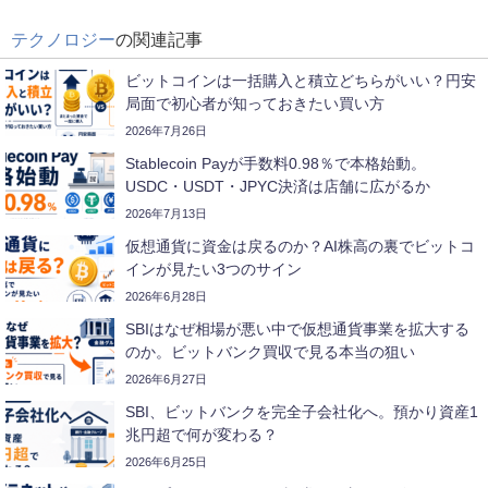
テクノロジー
の関連記事
ビットコインは一括購入と積立どちらがいい？円安
局面で初心者が知っておきたい買い方
2026年7月26日
Stablecoin Payが手数料0.98％で本格始動。
USDC・USDT・JPYC決済は店舗に広がるか
2026年7月13日
仮想通貨に資金は戻るのか？AI株高の裏でビットコ
インが見たい3つのサイン
2026年6月28日
SBIはなぜ相場が悪い中で仮想通貨事業を拡大する
のか。ビットバンク買収で見る本当の狙い
2026年6月27日
SBI、ビットバンクを完全子会社化へ。預かり資産1
兆円超で何が変わる？
2026年6月25日