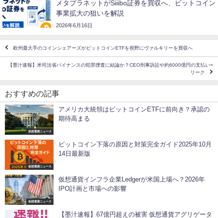
メタプラネットがSiiibo証券を買収へ、ビットコイン
事業拡大の狙いを解説
2026年6月16日
欧州最大手のコインシェアーズがビットコインETFを視野にヴァルキリーを買収へ
【墨汁速報】米司法省バイナンスの犯罪捜査に結論か？CEO刑事訴訟や約6000億円の支払い=
リーク
おすすめの記事
アメリカ大統領はビットコインETFに前向き？承認の
期待高まる
仮想通貨ニュース
ビットコイン下落の原因と対策完全ガイド2025年10月
14日最新版
仮想通貨ニュース
仮想通貨インフラ企業Ledgerが米国上場へ？2026年
IPO計画と市場への影響
仮想通貨ニュース
【墨汁速報】67億円超えの被害 仮想通貨アグリゲータ