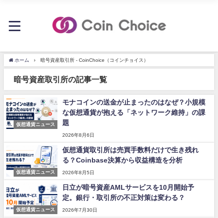
ホーム
暗号資産取引所 - CoinChoice（コインチョイス）
暗号資産取引所の記事一覧
モナコインの送金が止まったのはなぜ？小規模
な仮想通貨が抱える「ネットワーク維持」の課
題
仮想通貨ニュース
2026年8月6日
仮想通貨取引所は売買手数料だけで生き残れ
る？Coinbase決算から収益構造を分析
仮想通貨ニュース
2026年8月5日
日立が暗号資産AMLサービスを10月開始予
定。銀行・取引所の不正対策は変わる？
仮想通貨ニュース
2026年7月30日