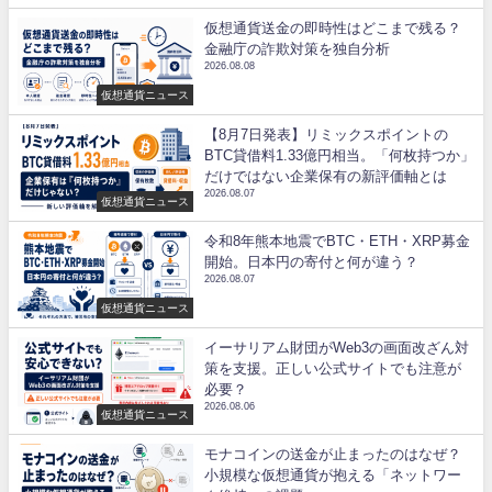
仮想通貨送金の即時性はどこまで残る？
金融庁の詐欺対策を独自分析
2026.08.08
仮想通貨ニュース
【8月7日発表】リミックスポイントの
BTC貸借料1.33億円相当。「何枚持つか」
だけではない企業保有の新評価軸とは
2026.08.07
仮想通貨ニュース
令和8年熊本地震でBTC・ETH・XRP募金
開始。日本円の寄付と何が違う？
2026.08.07
仮想通貨ニュース
イーサリアム財団がWeb3の画面改ざん対
策を支援。正しい公式サイトでも注意が
必要？
2026.08.06
仮想通貨ニュース
モナコインの送金が止まったのはなぜ？
小規模な仮想通貨が抱える「ネットワー