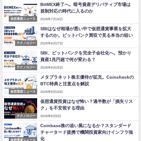
BitMEX終了へ。暗号資産デリバティブ市場は
規制対応の時代に入るのか
仮想通貨ニュース
2026年7月24日
SBIはなぜ相場が悪い中で仮想通貨事業を拡大
するのか。ビットバンク買収で見る本当の狙い
テクノロジー
2026年6月27日
SBI、ビットバンクを完全子会社化へ。預かり
資産1兆円超で何が変わる？
テクノロジー
2026年6月25日
メタプラネット株主優待が拡充。Coincheckの
BTC特典と注意点を解説
仮想通貨ニュース
2026年6月24日
仮想通貨投資はなぜ怖い？過半数が「損失リス
ク」を不安視する理由
テクノロジー
2026年6月6日
Coinbase株の追い風になるか？スタンダード
チャータード提携で機関投資家向けインフラ強
化
仮想通貨ニュース