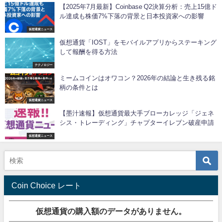
【2025年7月最新】Coinbase Q2決算分析：売上15億ド
ル達成も株価7%下落の背景と日本投資家への影響
仮想通貨ニュース
仮想通貨「IOST」をモバイルアプリからステーキング
して報酬を得る方法
テクノロジー
ミームコインはオワコン？2026年の結論と生き残る銘
柄の条件とは
仮想通貨ニュース
【墨汁速報】仮想通貨最大手ブローカレッジ「ジェネ
シス・トレーディング」チャプターイレブン破産申請
仮想通貨ニュース
Coin Choice レート
仮想通貨の購入額のデータがありません。