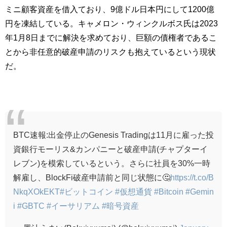
ミニ顧客資産を借入ており、9億ドル日本円にして1200億
円を凍結している。キャメロン・ウィンクルボス氏は2023
年1月8日までに解決を求めており、巨額の債権者であるこ
とから非任意的破産申請のリスクも抱えているという現状
だ。
BTC速報:出金停止のGenesis Tradingは11月に雇った投
資銀行モーリス&カンパニーと破産申請(チャプターイ
レブン)を模索しているという。さらに社員を30%一時
解雇し、BlockFi破産申請前と同じ状態に🤔
https://t.co/B
NkqXOkEKT
#ビットコイン
#仮想通貨
#Bitcoin
#Gemin
i
#GBTC
#イーサリアム
#暗号資産