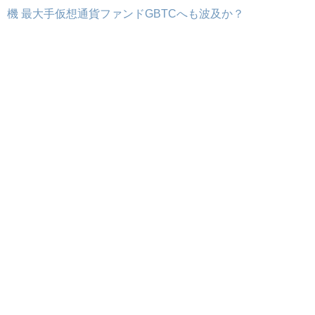
機 最大手仮想通貨ファンドGBTCへも波及か？