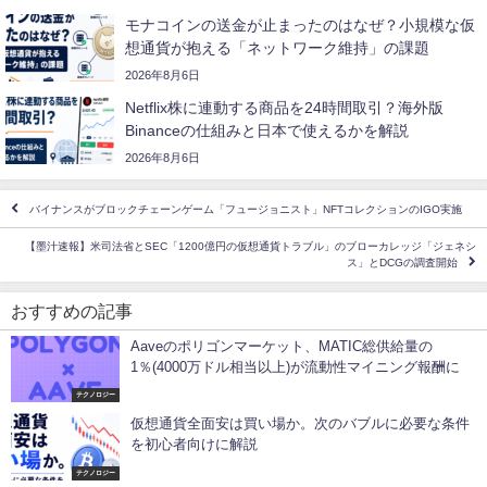
モナコインの送金が止まったのはなぜ？小規模な仮
想通貨が抱える「ネットワーク維持」の課題
2026年8月6日
Netflix株に連動する商品を24時間取引？海外版
Binanceの仕組みと日本で使えるかを解説
2026年8月6日
バイナンスがブロックチェーンゲーム「フュージョニスト」NFTコレクションのIGO実施
【墨汁速報】米司法省とSEC「1200億円の仮想通貨トラブル」のブローカレッジ「ジェネシ
ス」とDCGの調査開始
おすすめの記事
Aaveのポリゴンマーケット、MATIC総供給量の
1％(4000万ドル相当以上)が流動性マイニング報酬に
テクノロジー
仮想通貨全面安は買い場か。次のバブルに必要な条件
を初心者向けに解説
テクノロジー