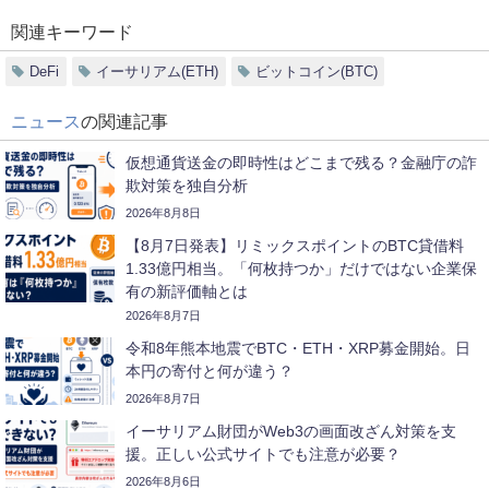
関連キーワード
DeFi
イーサリアム(ETH)
ビットコイン(BTC)
ニュース
の関連記事
仮想通貨送金の即時性はどこまで残る？金融庁の詐
欺対策を独自分析
2026年8月8日
【8月7日発表】リミックスポイントのBTC貸借料
1.33億円相当。「何枚持つか」だけではない企業保
有の新評価軸とは
2026年8月7日
令和8年熊本地震でBTC・ETH・XRP募金開始。日
本円の寄付と何が違う？
2026年8月7日
イーサリアム財団がWeb3の画面改ざん対策を支
援。正しい公式サイトでも注意が必要？
2026年8月6日