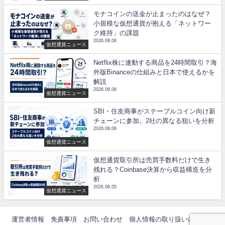
モナコインの送金が止まったのはなぜ？
小規模な仮想通貨が抱える「ネットワー
ク維持」の課題
2026.08.06
仮想通貨ニュース
Netflix株に連動する商品を24時間取引？海
外版Binanceの仕組みと日本で使えるかを
解説
2026.08.06
仮想通貨ニュース
SBI・住友商事がステーブルコイン向け新
チェーンに参加。2社の異なる狙いを分析
2026.08.06
仮想通貨ニュース
仮想通貨取引所は売買手数料だけで生き
残れる？Coinbase決算から収益構造を分
析
2026.08.05
仮想通貨ニュース
運営者情報
免責事項
お問い合わせ
個人情報の取り扱いについて