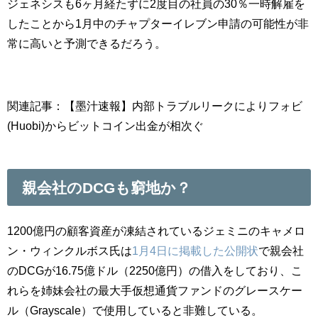
ジェネシスも6ヶ月経たずに2度目の社員の30％一時解雇を
したことから1月中のチャプターイレブン申請の可能性が非
常に高いと予測できるだろう。
関連記事：【墨汁速報】内部トラブルリークによりフォビ
(Huobi)からビットコイン出金が相次ぐ
親会社のDCGも窮地か？
1200億円の顧客資産が凍結されているジェミニの
キャメロ
ン・ウィンクルボス氏は
1月4日に掲載した公開状
で親会社
のDCGが16.75億ドル（2250億円）の借入をしており、こ
れらを姉妹会社の最大手仮想通貨ファンドのグレースケー
ル（Grayscale）で使用していると非難している。