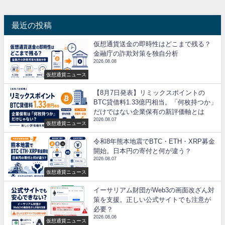
最近の投稿
仮想通貨送金の即時性はどこまで残る？
金融庁の詐欺対策を独自分析
2026.08.08
仮想通貨ニュース
【8月7日発表】リミックスポイントの
BTC貸借料1.33億円相当。「何枚持つか」
だけではない企業保有の新評価軸とは
2026.08.07
仮想通貨ニュース
令和8年熊本地震でBTC・ETH・XRP募金
開始。日本円の寄付と何が違う？
2026.08.07
仮想通貨ニュース
イーサリアム財団がWeb3の画面改ざん対
策を支援。正しい公式サイトでも注意が
必要？
2026.08.06
仮想通貨ニュース