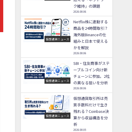
予定
ク維持」の課題
2026.08.06
Netflix株に連動する
商品を24時間取引？
海外版Binanceの仕
仮想通貨ニュース
組みと日本で使える
かを解説
2026.08.06
SBI・住友商事がステ
ーブルコイン向け新
チェーンに参加。2社
仮想通貨ニュース
の異なる狙いを分析
2026.08.06
仮想通貨取引所は売
買手数料だけで生き
残れる？Coinbase決
仮想通貨ニュース
算から収益構造を分
析
2026.08.05