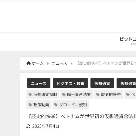
ビット
Fr
ホーム
ニュース
【歴史的快挙】ベトナムが世界初の
ニュース
ビジネス・教養
仮想通貨
仮想通
仮想通貨規制
暗号資産法案
歴史的快挙
ベ
政策動向
グローバル規制
【歴史的快挙】ベトナムが世界初の仮想通貨合法化
2025年7月4日