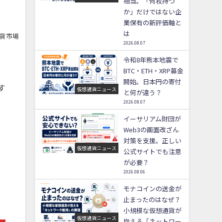
相当。「何枚持つ
か」だけではない企
業保有の新評価軸と
は
通貨市場
2026.08.07
令和8年熊本地震で
BTC・ETH・XRP募金
開始。日本円の寄付
す
仮想通貨ニュース
と何が違う？
2026.08.07
イーサリアム財団が
Web3の画面改ざん
対策を支援。正しい
仮想通貨ニュース
公式サイトでも注意
が必要？
2026.08.06
モナコインの送金が
止まったのはなぜ？
小規模な仮想通貨が
仮想通貨ニュース
抱える「ネットワー