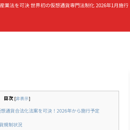
業法を可決 世界初の仮想通貨専門法制化 2026年1月施行
目次
[
非表示
]
想通貨合法化法案を可決！2026年から施行予定
貨規制状況