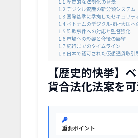
1.1
歴史的な法制化の背景
1.2
デジタル資産の新分類システム
1.3
国際基準に準拠したセキュリテ
1.4
ベトナムのデジタル技術大国へ
1.5
詐欺事件への対応と監督強化
1.6
市場への影響と今後の展望
1.7
施行までのタイムライン
1.8
日本で認可された仮想通貨取引
【歴史的快挙】ベ
貨合法化法案を可
重要ポイント