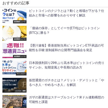
おすすめの記事
ビットコインのクジラとは？動くと相場が下がる？仕
組みと市場への影響をわかりやすく解説
仮想通貨ニュース
「価値の保存」としてイーサ(ETH)はビットコイン
(BTC)に勝る？
仮想通貨ニュース
【墨汁速報】香港規制当局ビットコインETF承認の可
能性を示唆 規制緩和の公開専門協議会を発足
仮想通貨ニュース
日本国債利回り29年ぶり高水準はビットコインの売り
サインか。短期逆風と中長期の読み方
テクノロジー
仮想通貨のガチホとは？メリット・デメリットと「や
るべき人・やめるべき人」を解説
ビジネス・教養
ガザの新通貨はステーブルコイン？米ドル連動構想の
可能性と課題