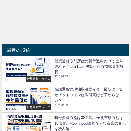
最近の投稿
仮想通貨取引所は売買手数料だけで生き
残れる？Coinbase決算から収益構造を分
析
2026.08.05
仮想通貨ニュース
仮想通貨の現物取引高が今年最低に。な
ぜビットコインは取引高ほど下がらな
い？
2026.08.05
仮想通貨ニュース
暗号資産収益は38％減、予測市場収益は
10倍超。Robinhood決算から投資家の変化
を読み解く