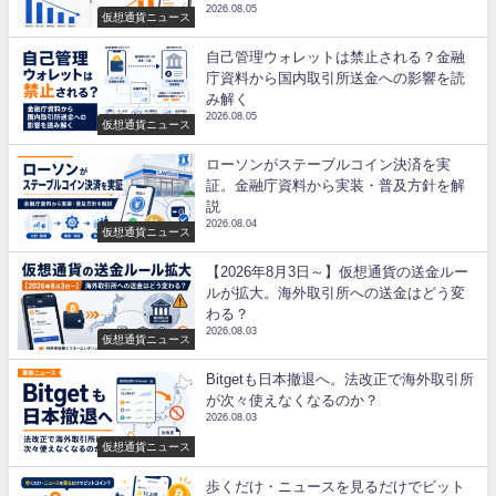
2026.08.05
仮想通貨ニュース
自己管理ウォレットは禁止される？金融
庁資料から国内取引所送金への影響を読
み解く
2026.08.05
仮想通貨ニュース
ローソンがステーブルコイン決済を実
証。金融庁資料から実装・普及方針を解
説
2026.08.04
仮想通貨ニュース
【2026年8月3日～】仮想通貨の送金ルー
ルが拡大。海外取引所への送金はどう変
わる？
2026.08.03
仮想通貨ニュース
Bitgetも日本撤退へ。法改正で海外取引所
が次々使えなくなるのか？
2026.08.03
仮想通貨ニュース
歩くだけ・ニュースを見るだけでビット