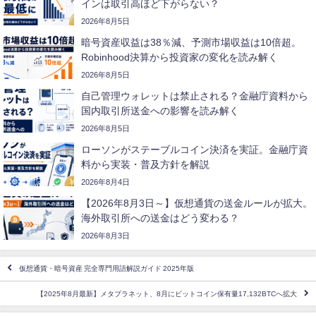
インは取引高ほど下がらない？
2026年8月5日
暗号資産収益は38％減、予測市場収益は10倍超。
Robinhood決算から投資家の変化を読み解く
2026年8月5日
自己管理ウォレットは禁止される？金融庁資料から
国内取引所送金への影響を読み解く
2026年8月5日
ローソンがステーブルコイン決済を実証。金融庁資
料から実装・普及方針を解説
2026年8月4日
【2026年8月3日～】仮想通貨の送金ルールが拡大。
海外取引所への送金はどう変わる？
2026年8月3日
仮想通貨・暗号資産 完全専門用語解説ガイド 2025年版
【2025年8月最新】メタプラネット、8月にビットコイン保有量17,132BTCへ拡大