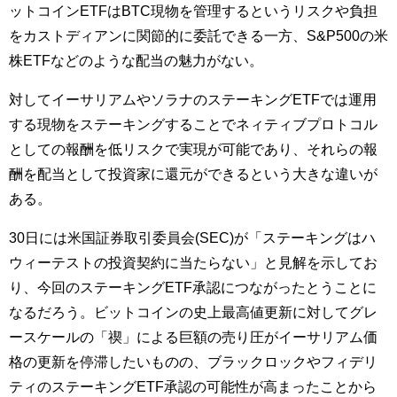
ットコインETFはBTC現物を管理するというリスクや負担
をカストディアンに関節的に委託できる一方、S&P500の米
株ETFなどのような配当の魅力がない。
対してイーサリアムやソラナのステーキングETFでは運用
する現物をステーキングすることでネィティブプロトコル
としての報酬を低リスクで実現が可能であり、それらの報
酬を配当として投資家に還元ができるという大きな違いが
ある。
30日には米国証券取引委員会(SEC)が「ステーキングはハ
ウィーテストの投資契約に当たらない」と見解を示してお
り、今回のステーキングETF承認につながったとうことに
なるだろう。ビットコインの史上最高値更新に対してグレ
ースケールの「禊」による巨額の売り圧がイーサリアム価
格の更新を停滞したいものの、ブラックロックやフィデリ
ティのステーキングETF承認の可能性が高まったことから