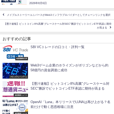
2026年8月6日
メイプルストーリーユニバースがWeb3インフラプロバイダーとしてチェーンリンクを選択
【墨汁速報】ビットコイン8%高騰"グレースケール対SEC"勝訴でビットコインETF承認に期待
が高まる
おすすめの記事
SBI VCトレードの口コミ・評判一覧
仮想通貨取引所
Web3ゲーム企業のホライズンがポリゴンなどから約
58億円の資金調達に成功
ブロックチェーンゲーム
【墨汁速報】ビットコイン8%高騰"グレースケール対
SEC"勝訴でビットコインETF承認に期待が高まる
仮想通貨ニュース
OpenAI「Luna」本リリースでLUNAは再び上がる？名
前だけで動く思惑相場に注意
仮想通貨ニュース