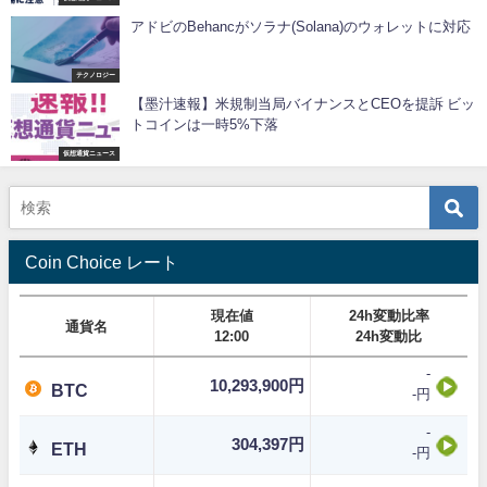
アドビのBehancがソラナ(Solana)のウォレットに対応
テクノロジー
【墨汁速報】米規制当局バイナンスとCEOを提訴 ビッ
トコインは一時5%下落
仮想通貨ニュース
Coin Choice レート
現在値
24h変動比率
通貨名
12:00
24h変動比
-
10,293,900円
BTC
-円
-
304,397円
ETH
-円