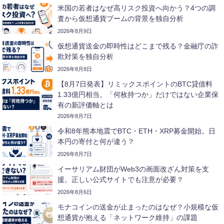
米国の若者はなぜ高リスク投資へ向かう？4つの調
査から仮想通貨ブームの背景を独自分析
2026年8月9日
仮想通貨送金の即時性はどこまで残る？金融庁の詐
欺対策を独自分析
2026年8月8日
【8月7日発表】リミックスポイントのBTC貸借料
1.33億円相当。「何枚持つか」だけではない企業保
有の新評価軸とは
2026年8月7日
令和8年熊本地震でBTC・ETH・XRP募金開始。日
本円の寄付と何が違う？
2026年8月7日
イーサリアム財団がWeb3の画面改ざん対策を支
援。正しい公式サイトでも注意が必要？
2026年8月6日
モナコインの送金が止まったのはなぜ？小規模な仮
想通貨が抱える「ネットワーク維持」の課題