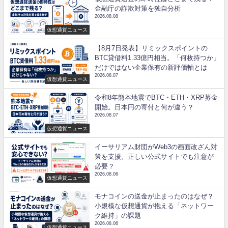
金融庁の詐欺対策を独自分析
2026.08.08
仮想通貨ニュース
【8月7日発表】リミックスポイントの
BTC貸借料1.33億円相当。「何枚持つか」
だけではない企業保有の新評価軸とは
2026.08.07
仮想通貨ニュース
令和8年熊本地震でBTC・ETH・XRP募金
開始。日本円の寄付と何が違う？
2026.08.07
仮想通貨ニュース
イーサリアム財団がWeb3の画面改ざん対
策を支援。正しい公式サイトでも注意が
必要？
2026.08.06
仮想通貨ニュース
モナコインの送金が止まったのはなぜ？
小規模な仮想通貨が抱える「ネットワー
ク維持」の課題
2026.08.06
仮想通貨ニュース