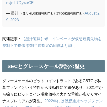
m/jmh7DywxGE
— 墨汁うまい(Bokujyuumai) (@bokujyuumai)
August 2
9, 2023
関連記事：
【墨汁速報】米コインベースが仮想通貨先物を
規制下で提供 規制当局指定の団体より認可
SECとグレースケール訴訟の歴史
グレースケールのビットコイントラストであるGBTCは私
募ファンドという特性から流動性に問題があり、2021年か
ら徐々にビットコイン現物価格と大きな乖離が広がりマイ
ナスプレミアムが発生。
2022年には仮想通貨ヘッジファン