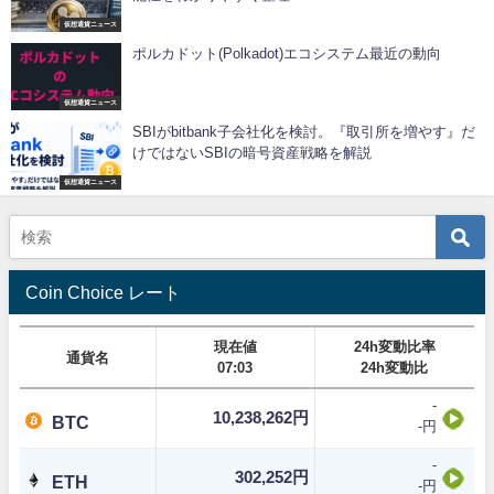
仮想通貨ニュース
ポルカドット(Polkadot)エコシステム最近の動向
仮想通貨ニュース
SBIがbitbank子会社化を検討。『取引所を増やす』だ
けではないSBIの暗号資産戦略を解説
仮想通貨ニュース
Coin Choice レート
現在値
24h変動比率
通貨名
07:03
24h変動比
-
10,238,262円
BTC
-円
-
302,252円
ETH
-円