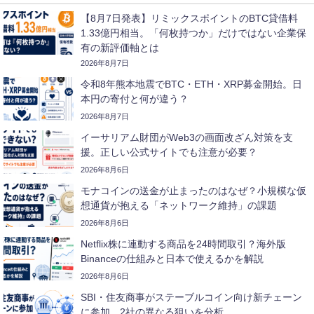
【8月7日発表】リミックスポイントのBTC貸借料
1.33億円相当。「何枚持つか」だけではない企業保
有の新評価軸とは
2026年8月7日
令和8年熊本地震でBTC・ETH・XRP募金開始。日
本円の寄付と何が違う？
2026年8月7日
イーサリアム財団がWeb3の画面改ざん対策を支
援。正しい公式サイトでも注意が必要？
2026年8月6日
モナコインの送金が止まったのはなぜ？小規模な仮
想通貨が抱える「ネットワーク維持」の課題
2026年8月6日
Netflix株に連動する商品を24時間取引？海外版
Binanceの仕組みと日本で使えるかを解説
2026年8月6日
SBI・住友商事がステーブルコイン向け新チェーン
に参加。2社の異なる狙いを分析