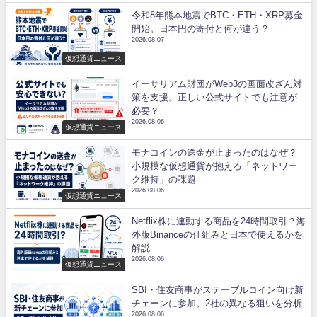
令和8年熊本地震でBTC・ETH・XRP募金
開始。日本円の寄付と何が違う？
2026.08.07
仮想通貨ニュース
イーサリアム財団がWeb3の画面改ざん対
策を支援。正しい公式サイトでも注意が
必要？
2026.08.06
仮想通貨ニュース
モナコインの送金が止まったのはなぜ？
小規模な仮想通貨が抱える「ネットワー
ク維持」の課題
2026.08.06
仮想通貨ニュース
Netflix株に連動する商品を24時間取引？海
外版Binanceの仕組みと日本で使えるかを
解説
2026.08.06
仮想通貨ニュース
SBI・住友商事がステーブルコイン向け新
チェーンに参加。2社の異なる狙いを分析
2026.08.06