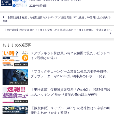
2026年8月6日
【墨汁速報】破産した仮想通貨カストディアン"顧客資産USTに投資し10億円以上の損失"が
判明
【墨汁速報】勝訴で高騰ビットコイン全戻しの下落 米SECビットコイン現物ETF審議を延長へ
おすすめの記事
メタプラネット株は買い時？安値圏で見たいビットコ
イン現物との違い
仮想通貨ニュース
「ブロックチェーンゲーム業界は強気の姿勢を維持」
ダップレーダーが2022年第3四半期のレポート発表
ブロックチェーンゲーム
【墨汁速報】仮想通貨取引所「WaizirX」で367億円以
上のハッキング 預かり資産の45%以上が被害
仮想通貨ニュース
【徹底解説】リップル（XRP）の将来性は？今後の可
能性をわかりやすく整理！