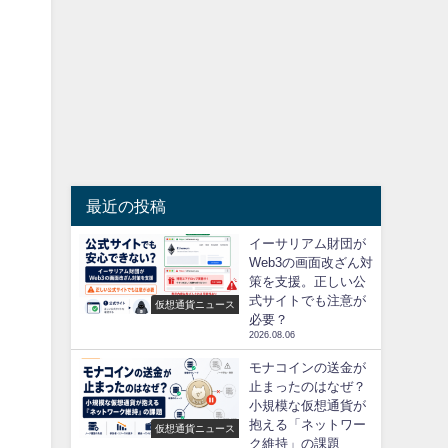
最近の投稿
イーサリアム財団が
Web3の画面改ざん対
策を支援。正しい公
式サイトでも注意が
仮想通貨ニュース
必要？
2026.08.06
モナコインの送金が
止まったのはなぜ？
小規模な仮想通貨が
抱える「ネットワー
仮想通貨ニュース
ク維持」の課題