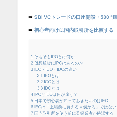
⇒
SBI VCトレードの口座開設・500
⇒
初心者向けに国内取引所を比較する
1
そもそもIPOとは何か
2
仮想通貨にIPOはあるのか
3
IEO・ICO・IDOの違い
3.1
IEOとは
3.2
ICOとは
3.3
IDOとは
4
IPOとIEOは何が違う？
5
日本で初心者が知っておきたいのはIEO
6
IEOは「上場前に買える＝儲かる」ではない
7
国内取引所を使う前に登録業者か確認する