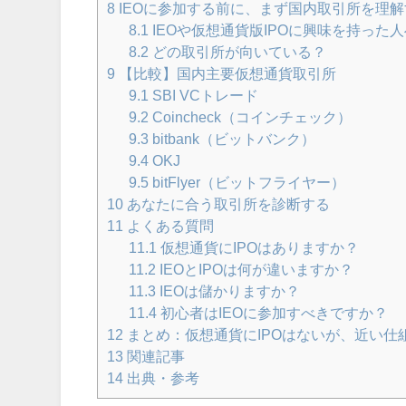
8
IEOに参加する前に、まず国内取引所を理解
8.1
IEOや仮想通貨版IPOに興味を持った
8.2
どの取引所が向いている？
9
【比較】国内主要仮想通貨取引所
9.1
SBI VCトレード
9.2
Coincheck（コインチェック）
9.3
bitbank（ビットバンク）
9.4
OKJ
9.5
bitFlyer（ビットフライヤー）
10
あなたに合う取引所を診断する
11
よくある質問
11.1
仮想通貨にIPOはありますか？
11.2
IEOとIPOは何が違いますか？
11.3
IEOは儲かりますか？
11.4
初心者はIEOに参加すべきですか？
12
まとめ：仮想通貨にIPOはないが、近い仕組み
13
関連記事
14
出典・参考