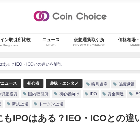
イン取引所比較
ニュース
仮想通貨取引所
価格相場
e Diagnosis
NEWS
CRYPTO EXCHANGE
MARK
はある？IEO・ICOとの違いを解説
貨ニュース
初心者
趣味・エンタメ
暗号資産
仮想通貨
号資産投資
国内取引所
初心者向け
IPO
資金調達
IE
売
新規上場
トークン上場
もIPOはある？IEO・ICOとの違