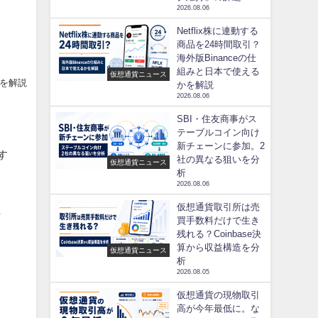
2026.08.06
Netflix株に連動する
商品を24時間取引？
海外版Binanceの仕
組みと日本で使える
仮想通貨ニュース
いを解説
かを解説
2026.08.06
SBI・住友商事がス
テーブルコイン向け
新チェーンに参加。2
す
社の異なる狙いを分
仮想通貨ニュース
析
2026.08.06
仮想通貨取引所は売
か
買手数料だけで生き
残れる？Coinbase決
算から収益構造を分
仮想通貨ニュース
析
2026.08.05
仮想通貨の現物取引
高が今年最低に。な