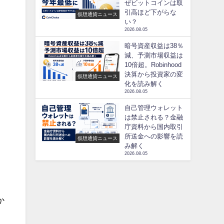
ぜビットコインは取
引高ほど下がらな
仮想通貨ニュース
い？
2026.08.05
暗号資産収益は38％
減、予測市場収益は
10倍超。Robinhood
決算から投資家の変
仮想通貨ニュース
化を読み解く
2026.08.05
。
自己管理ウォレット
は禁止される？金融
庁資料から国内取引
所送金への影響を読
仮想通貨ニュース
み解く
2026.08.05
か