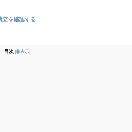
円積立を確認する
目次
[
非表示
]