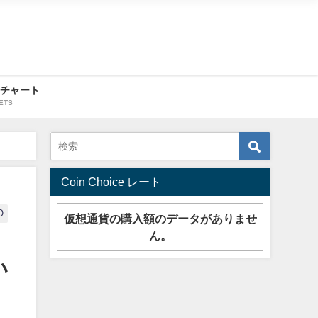
・チャート
ETS
Coin Choice レート
O
仮想通貨の購入額のデータがありませ
ん。
い