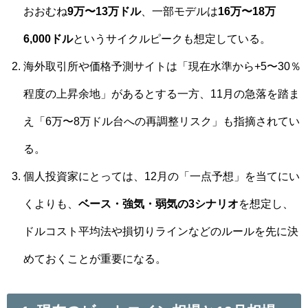
おおむね
9万〜13万ドル
、一部モデルは
16万〜18万
6,000ドル
というサイクルピークも想定している。
海外取引所や価格予測サイトは「現在水準から+5〜30％
程度の上昇余地」があるとする一方、11月の急落を踏ま
え「6万〜8万ドル台への再調整リスク」も指摘されてい
る。
個人投資家にとっては、12月の「一点予想」を当てにい
くよりも、
ベース・強気・弱気の3シナリオ
を想定し、
ドルコスト平均法や損切りラインなどのルールを先に決
めておくことが重要になる。