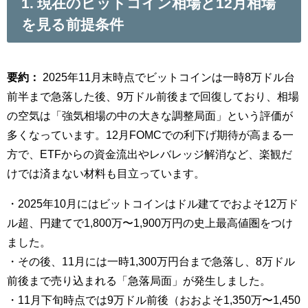
1. 現在のビットコイン相場と12月相場
を見る前提条件
要約：
2025年11月末時点でビットコインは一時8万ドル台
前半まで急落した後、9万ドル前後まで回復しており、相場
の空気は「強気相場の中の大きな調整局面」という評価が
多くなっています。12月FOMCでの利下げ期待が高まる一
方で、ETFからの資金流出やレバレッジ解消など、楽観だ
けでは済まない材料も目立っています。
・2025年10月にはビットコインはドル建てでおよそ12万ド
ル超、円建てで1,800万〜1,900万円の史上最高値圏をつけ
ました。
・その後、11月には一時1,300万円台まで急落し、8万ドル
前後まで売り込まれる「急落局面」が発生しました。
・11月下旬時点では9万ドル前後（おおよそ1,350万〜1,450