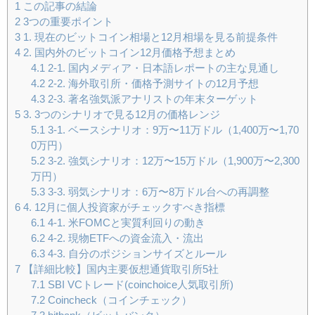
1
この記事の結論
2
3つの重要ポイント
3
1. 現在のビットコイン相場と12月相場を見る前提条件
4
2. 国内外のビットコイン12月価格予想まとめ
4.1
2-1. 国内メディア・日本語レポートの主な見通し
4.2
2-2. 海外取引所・価格予測サイトの12月予想
4.3
2-3. 著名強気派アナリストの年末ターゲット
5
3. 3つのシナリオで見る12月の価格レンジ
5.1
3-1. ベースシナリオ：9万〜11万ドル（1,400万〜1,70
0万円）
5.2
3-2. 強気シナリオ：12万〜15万ドル（1,900万〜2,300
万円）
5.3
3-3. 弱気シナリオ：6万〜8万ドル台への再調整
6
4. 12月に個人投資家がチェックすべき指標
6.1
4-1. 米FOMCと実質利回りの動き
6.2
4-2. 現物ETFへの資金流入・流出
6.3
4-3. 自分のポジションサイズとルール
7
【詳細比較】国内主要仮想通貨取引所5社
7.1
SBI VCトレード(coinchoice人気取引所)
7.2
Coincheck（コインチェック）