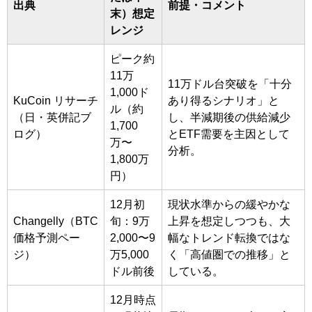
出典
前提・コメント
末）想定
レンジ
ピーク約
11万
11万ドル台突破を「十分
1,000ド
KuCoin リサーチ
あり得るシナリオ」と
ル（約
（日・英併記ブ
し、半減期後の供給減少
1,700
ログ）
とETF需要を主因として
万〜
分析。
1,800万
円）
12月初
現状水準からの緩やかな
Changelly（BTC
旬：9万
上昇を想定しつつも、大
価格予測ペー
2,000〜9
幅なトレンド転換ではな
ジ）
万5,000
く「高値圏での推移」と
ドル前後
している。
12月時点