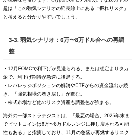
超は「この強気シナリオの延長線上にある上振れリスク」
と考えると分かりやすいでしょう。
3-3. 弱気シナリオ：6万〜8万ドル台への再調
整
・12月FOMCで利下げが見送られる、または想定よりタカ
派で、利下げ期待が急速に後退する。
・レバレッジポジションの解消やETFからの資金流出が続
き、「強気相場の巻き戻し」が進む。
・株式市場など他のリスク資産も調整色が強まる。
海外の一部ストラテジストは、「最悪の場合、2025年末ま
でビットコインは6万〜8万ドルレンジに押し戻される可能
性もある」と指摘しており、11月の急落が再燃するリスク