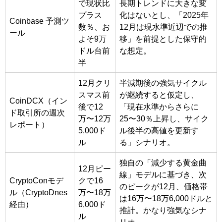
で現状比
長期トレンドに大きな変
プラス
化はないとし、「2025年
Coinbase 予測ツ
数％、お
12月は現水準近辺での推
ール
よそ9万
移」を前提とした保守的
ドル台前
な想定。
半
12月クリ
半減期後の強気サイクル
スマス前
が継続すると仮定し、
CoinDCX（イン
後で12
「現在水準からさらに
ド取引所の週次
万〜12万
25〜30％上昇し、サイク
レポート）
5,000ド
ル後半の高値を更新す
ル
る」シナリオ。
独自の「減少する黄金曲
12月ピー
線」モデルに基づき、次
CryptoConモデ
クで16
のピークが12月、価格帯
ル（CryptoDnes
万〜18万
は16万〜18万6,000ドルと
経由）
6,000ド
推計。かなり強気なシナ
ル