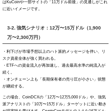
はKuCoinや一部サイトの「11万ドル前後」の見通しがこれ
に近いイメージです。
3-2. 強気シナリオ：12万〜15万ドル（1,900
万〜2,300万円）
・利下げが市場予想以上のハト派的メッセージを伴い、リ
スク資産全体が強く買われる。
・ETFへの資金流入が再加速し、過去最高水準の純流入が
続く。
・オンチェーン上も「長期保有者の売り圧が小さい」状態
が継続する。
この場合、CoinDCXの「12万〜12万5,000ドル」や、強気
派アナリストの「10万〜15万ドル」ターゲットに近い動き
が現実味を帯びます。CryptoConモデルのような16万ドル