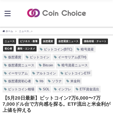
ホーム
ニュース
【5月20日最新】ビットコイン7万6,000〜7万7,000ドル台で方
ニュース
ビジネス・教養
仮想通貨
仮想通貨ニュース
価格相場・チャート
初心者
趣味・エンタメ
ビットコイン(BTC)
暗号資産
仮想通貨
ビットコイン
イーサリアム(ETH)
仮想通貨ニュース
Bitcoin
暗号資産ニュース
イーサリアム
アルトコイン
ビットコインETF
仮想通貨初心者
frb
ソラナ
米金利
ビットコイン相場
SOL
インフレ
ETF資金流出
【5月20日最新】ビットコイン7万6,000〜7万
7,000ドル台で方向感を探る。ETF流出と米金利が
上値を抑える