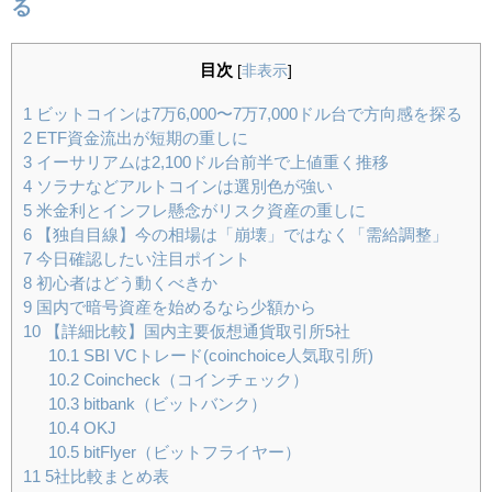
る
目次
[
非表示
]
1
ビットコインは7万6,000〜7万7,000ドル台で方向感を探る
2
ETF資金流出が短期の重しに
3
イーサリアムは2,100ドル台前半で上値重く推移
4
ソラナなどアルトコインは選別色が強い
5
米金利とインフレ懸念がリスク資産の重しに
6
【独自目線】今の相場は「崩壊」ではなく「需給調整」
7
今日確認したい注目ポイント
8
初心者はどう動くべきか
9
国内で暗号資産を始めるなら少額から
10
【詳細比較】国内主要仮想通貨取引所5社
10.1
SBI VCトレード(coinchoice人気取引所)
10.2
Coincheck（コインチェック）
10.3
bitbank（ビットバンク）
10.4
OKJ
10.5
bitFlyer（ビットフライヤー）
11
5社比較まとめ表