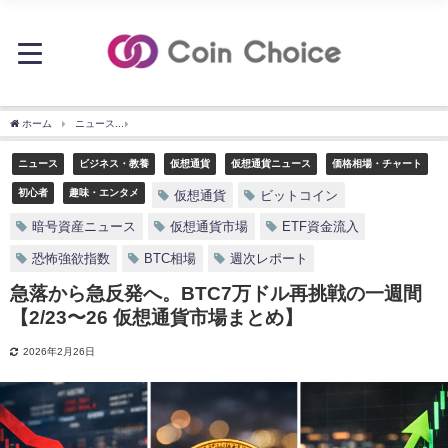
ホーム
ニュース
急落から急反発へ。BTC7万ドル再挑戦の一週間【2/23〜26 仮想
ニュース
ビジネス・教養
仮想通貨
仮想通貨ニュース
価格相場・チャート
初心者
趣味・エンタメ
仮想通貨
ビットコイン
暗号資産ニュース
仮想通貨市場
ETF資金流入
恐怖強欲指数
BTC相場
週次レポート
急落から急反発へ。BTC7万ドル再挑戦の一週間
【2/23〜26 仮想通貨市場まとめ】
2026年2月26日