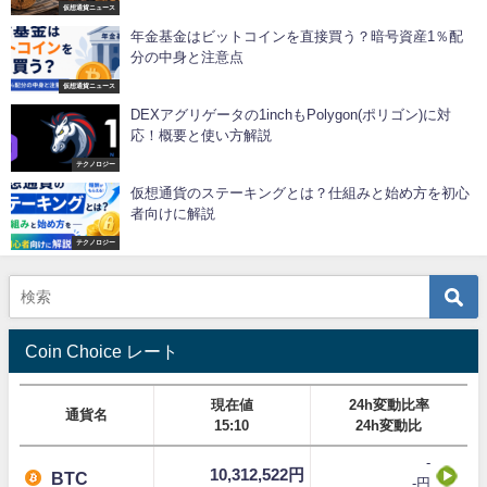
仮想通貨ニュース
年金基金はビットコインを直接買う？暗号資産1％配
分の中身と注意点
仮想通貨ニュース
DEXアグリゲータの1inchもPolygon(ポリゴン)に対
応！概要と使い方解説
テクノロジー
仮想通貨のステーキングとは？仕組みと始め方を初心
者向けに解説
テクノロジー
Coin Choice レート
現在値
24h変動比率
通貨名
15:10
24h変動比
-
10,312,522円
BTC
-円