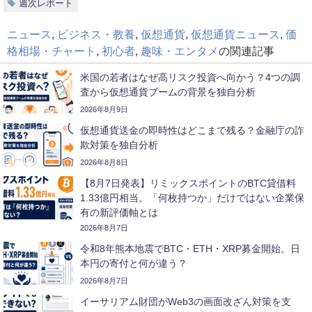
週次レポート
ニュース
,
ビジネス・教養
,
仮想通貨
,
仮想通貨ニュース
,
価
格相場・チャート
,
初心者
,
趣味・エンタメ
の関連記事
米国の若者はなぜ高リスク投資へ向かう？4つの調
査から仮想通貨ブームの背景を独自分析
2026年8月9日
仮想通貨送金の即時性はどこまで残る？金融庁の詐
欺対策を独自分析
2026年8月8日
【8月7日発表】リミックスポイントのBTC貸借料
1.33億円相当。「何枚持つか」だけではない企業保
有の新評価軸とは
2026年8月7日
令和8年熊本地震でBTC・ETH・XRP募金開始。日
本円の寄付と何が違う？
2026年8月7日
イーサリアム財団がWeb3の画面改ざん対策を支