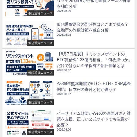
う？4つの調査から仮想通貨ブームの背景
を独自分析
2026.08.09
仮想通貨ニュース
仮想通貨送金の即時性はどこまで残る？
金融庁の詐欺対策を独自分析
2026.08.08
仮想通貨ニュース
【8月7日発表】リミックスポイントの
BTC貸借料1.33億円相当。「何枚持つか」
だけではない企業保有の新評価軸とは
2026.08.07
仮想通貨ニュース
令和8年熊本地震でBTC・ETH・XRP募金
開始。日本円の寄付と何が違う？
2026.08.07
仮想通貨ニュース
イーサリアム財団がWeb3の画面改ざん対
策を支援。正しい公式サイトでも注意が
必要？
2026.08.06
仮想通貨ニュース