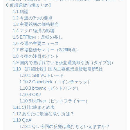
6 仮想通貨市場まとめ】
1.1
結論
1.2
今週の3つの要点
1.3
主要銘柄の価格動向
1.4
マクロ経済の影響
1.5
ETF動向：反転の兆し
1.6
今週の主要ニュース
1.7
市場指標サマリー（2/26時点）
1.8
今後の注目ポイント
1.9
国内で選ばれている仮想通貨取引所（タイプ別）
1.10
【詳細比較】国内主要仮想通貨取引所5社
1.10.1
SBI VCトレード
1.10.2
Coincheck（コインチェック）
1.10.3
bitbank（ビットバンク）
1.10.4
OKJ
1.10.5
bitFlyer（ビットフライヤー）
1.11
5社比較まとめ表
1.12
あなたに最適な取引所は？
1.13
Q&A
1.13.1
Q1. 今回の反発は底打ちといえますか？