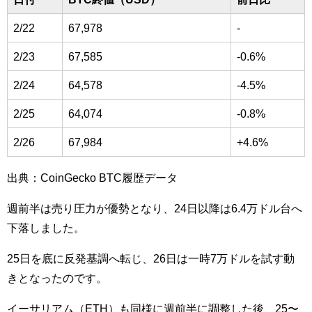
2/22
67,978
-
2/23
67,585
-0.6%
2/24
64,578
-4.5%
2/25
64,074
-0.8%
2/26
67,984
+4.6%
出典：CoinGecko BTC履歴データ
週前半は売り圧力が優勢となり、24日以降は6.4万ドル台へ
下落しました。
25日を底に反発基調へ転じ、26日は一時7万ドルを試す動
きとなったのです。
イーサリアム（ETH）も同様に週前半に調整した後、25〜