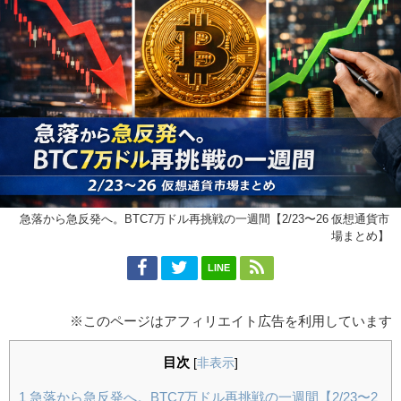
急落から急反発へ。BTC7万ドル再挑戦の一週間【2/23〜26 仮想通貨市
場まとめ】
LINE
※このページはアフィリエイト広告を利用しています
目次
[
非表示
]
1
急落から急反発へ。BTC7万ドル再挑戦の一週間【2/23〜2