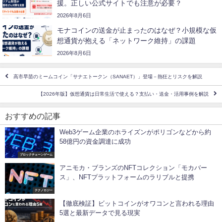
援。正しい公式サイトでも注意が必要？
2026年8月6日
モナコインの送金が止まったのはなぜ？小規模な仮
想通貨が抱える「ネットワーク維持」の課題
2026年8月6日
高市早苗のミームコイン「サナエトークン（SANAET）」登場－熱狂とリスクを解説
【2026年版】仮想通貨は日常生活で使える？支払い・送金・活用事例を解説
おすすめの記事
Web3ゲーム企業のホライズンがポリゴンなどから約
58億円の資金調達に成功
ブロックチェーンゲーム
アニモカ・ブランズのNFTコレクション「モカバー
ス」、NFTプラットフォームのラリブルと提携
テクノロジー
【徹底検証】ビットコインがオワコンと言われる理由
5選と最新データで見る現実