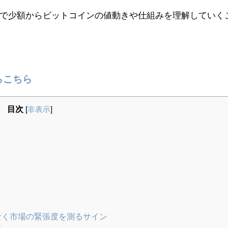
で少額からビットコインの値動きや仕組みを理解していく
らこちら
目次
[
非表示
]
なく市場の緊張度を測るサイン