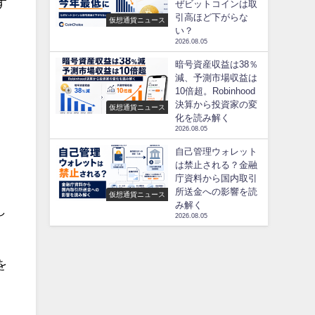
す
ぜビットコインは取
引高ほど下がらな
仮想通貨ニュース
い？
2026.08.05
暗号資産収益は38％
減、予測市場収益は
10倍超。Robinhood
決算から投資家の変
仮想通貨ニュース
化を読み解く
2026.08.05
自己管理ウォレット
は禁止される？金融
庁資料から国内取引
所送金への影響を読
仮想通貨ニュース
み解く
し
2026.08.05
を