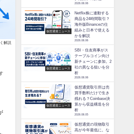
2026.08.06
Netflix株に連動する
商品を24時間取引？
海外版Binanceの仕
組みと日本で使える
仮想通貨ニュース
かを解説
2026.08.06
く解説
SBI・住友商事がス
テーブルコイン向け
新チェーンに参加。2
社の異なる狙いを分
仮想通貨ニュース
す
析
2026.08.06
仮想通貨取引所は売
買手数料だけで生き
残れる？Coinbase決
算から収益構造を分
仮想通貨ニュース
析
が
2026.08.05
仮想通貨の現物取引
高が今年最低に。な