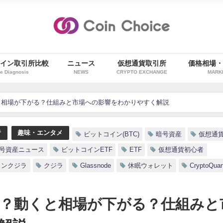
イン取引所比較
ニュース
仮想通貨取引所
価格相場
e Diagnosis
NEWS
CRYPTO EXCHANGE
MARK
と相場が下がる？仕組みと市場への影響をわかりやすく解説
者
趣味・エンタメ
ビットコイン(BTC)
暗号資産
仮想通
号資産ニュース
ビットコインETF
ETF
仮想通貨初心者
インクジラ
クジラ
Glassnode
休眠ウォレット
CryptoQuan
？動くと相場が下がる？仕組みと