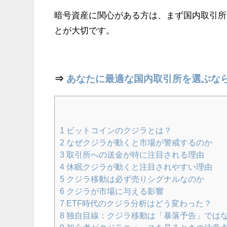
暗号資産に関心がある方は、まず国内取引所
とが大切です。
⇒
あなたに最適な国内取引所を選ぶな
1
ビットコインのクジラとは？
2
なぜクジラが動くと市場が警戒するのか
3
取引所への送金が特に注目される理由
4
休眠クジラが動くと注目されやすい理由
5
クジラ移動は必ず売りシグナルなのか
6
クジラが市場に与える影響
7
ETF時代のクジラ分析はどう変わった？
8
独自目線：クジラ移動は「暴落予告」では