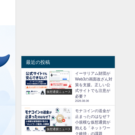
最近の投稿
イーサリアム財団が
Web3の画面改ざん対
策を支援。正しい公
式サイトでも注意が
仮想通貨ニュース
必要？
2026.08.06
モナコインの送金が
止まったのはなぜ？
小規模な仮想通貨が
抱える「ネットワー
仮想通貨ニュース
ク維持」の課題