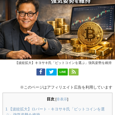
【波紋拡大】キヨサキ氏「ビットコインを選ぶ」強気姿勢を維持
LINE
※このページはアフィリエイト広告を利用しています
目次
[
非表示
]
1
【波紋拡大】ロバート・キヨサキ氏「ビットコインを選
ぶ」強気姿勢を維持