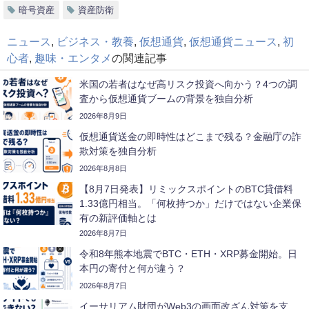
暗号資産
資産防衛
ニュース
,
ビジネス・教養
,
仮想通貨
,
仮想通貨ニュース
,
初
心者
,
趣味・エンタメ
の関連記事
米国の若者はなぜ高リスク投資へ向かう？4つの調
査から仮想通貨ブームの背景を独自分析
2026年8月9日
仮想通貨送金の即時性はどこまで残る？金融庁の詐
欺対策を独自分析
2026年8月8日
【8月7日発表】リミックスポイントのBTC貸借料
1.33億円相当。「何枚持つか」だけではない企業保
有の新評価軸とは
2026年8月7日
令和8年熊本地震でBTC・ETH・XRP募金開始。日
本円の寄付と何が違う？
2026年8月7日
イーサリアム財団がWeb3の画面改ざん対策を支