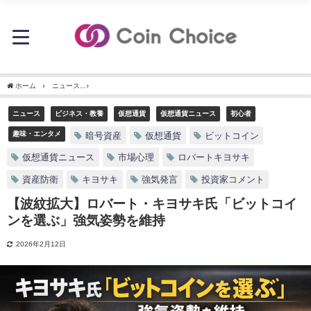
ホーム
ニュース
【波紋拡大】ロバート・キヨサキ氏「ビットコインを選ぶ」強気姿
ニュース
ビジネス・教養
仮想通貨
仮想通貨ニュース
初心者
趣味・エンタメ
暗号資産
仮想通貨
ビットコイン
仮想通貨ニュース
市場心理
ロバートキヨサキ
資産防衛
キヨサキ
強気発言
投資家コメント
【波紋拡大】ロバート・キヨサキ氏「ビットコイ
ンを選ぶ」強気姿勢を維持
2026年2月12日