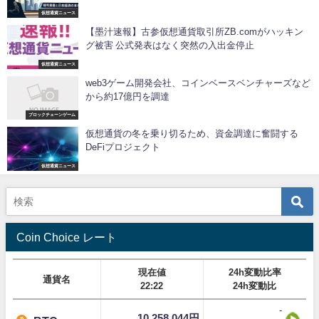
仮想通貨ニュース
【墨汁速報】古参仮想通貨取引所ZB.comがハッキン
グ被害 公式発表はなく突然の入出金停止
仮想通貨ニュース
web3ゲーム開発会社、コインベースベンチャーズなど
から約17億円を調達
ブロックチェーンゲーム
仮想通貨の冬を乗り切るため、資金調達に奮闘する
DeFiプロジェクト
仮想通貨ニュース
Coin Choice レート
現在値
24h変動比率
通貨名
22:22
24h変動比
-
10,258,044円