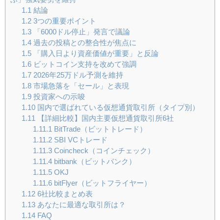
1.1
結論
1.2
3つの重要ポイント
1.3
「6000ドル停止」発言で議論
1.4
過去の投稿との整合性が焦点に
1.5
「購入日より資産価値が重要」と反論
1.6
ビットコイン支持を改めて強調
1.7
2026年25万ドル予測を維持
1.8
市場急落を「セール」と表現
1.9
投資家への示唆
1.10
国内で選ばれている仮想通貨取引所（タイプ別）
1.11
【詳細比較】国内主要仮想通貨取引所6社
1.11.1
BitTrade（ビットトレード）
1.11.2
SBI VCトレード
1.11.3
Coincheck（コインチェック）
1.11.4
bitbank（ビットバンク）
1.11.5
OKJ
1.11.6
bitFlyer（ビットフライヤー）
1.12
6社比較まとめ表
1.13
あなたに最適な取引所は？
1.14
FAQ