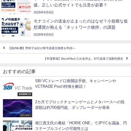
援。正しい公式サイトでも注意が必要？
2026年8月6日
モナコインの送金が止まったのはなぜ？小規模な仮
想通貨が抱える「ネットワーク維持」の課題
2026年8月6日
【国内転機】野村子会社が暗号資産交換業を申請へ
【市場警戒】BlockFillsが入出金停止。BTC急落で流動性懸念
おすすめの記事
SBI VCトレード口座開設手順、キャンペーンや
VCTRADE Proの特徴を解説！
仮想通貨取引所
2カ月でブロックチェーンゲームとメタバースへの投
資額は約700億円超、ダップレーダーが発表
テクノロジー
堀江貴文氏の番組「HORIE ONE」でJPYCを議論、円
ステーブルコインの可能性とは