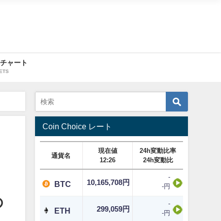
・チャート
ETS
Coin Choice レート
現在値
24h変動比率
通貨名
12:26
24h変動比
-
10,165,708円
BTC
-円
の
-
299,059円
ETH
-円