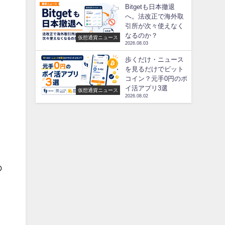
Bitgetも日本撤退
へ。法改正で海外取
引所が次々使えなく
なるのか？
仮想通貨ニュース
2026.08.03
歩くだけ・ニュース
を見るだけでビット
コイン？元手0円のポ
イ活アプリ3選
仮想通貨ニュース
2026.08.02
、
の