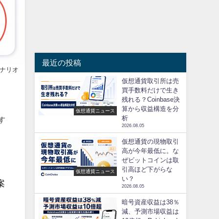
最近の投稿
シナリオ
仮想通貨取引所は売
買手数料だけで生き
残れる？Coinbase決
算から収益構造を分
仮想通貨ニュース
析
す
2026.08.05
仮想通貨の現物取引
高が今年最低に。な
ぜビットコインは取
引高ほど下がらな
仮想通貨ニュース
い？
案
2026.08.05
暗号資産収益は38％
減、予測市場収益は