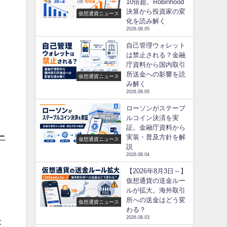
10倍超。Robinhood
決算から投資家の変
仮想通貨ニュース
化を読み解く
2026.08.05
自己管理ウォレット
は禁止される？金融
庁資料から国内取引
所送金への影響を読
仮想通貨ニュース
み解く
2026.08.05
ローソンがステーブ
ルコイン決済を実
証。金融庁資料から
ー
実装・普及方針を解
仮想通貨ニュース
説
2026.08.04
【2026年8月3日～】
仮想通貨の送金ルー
ルが拡大。海外取引
所への送金はどう変
仮想通貨ニュース
わる？
2026.08.03
客