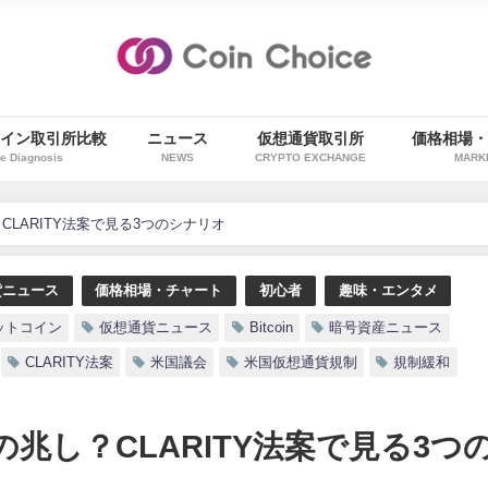
イン取引所比較
ニュース
仮想通貨取引所
価格相場
e Diagnosis
NEWS
CRYPTO EXCHANGE
MARK
LARITY法案で見る3つのシナリオ
貨ニュース
価格相場・チャート
初心者
趣味・エンタメ
ットコイン
仮想通貨ニュース
Bitcoin
暗号資産ニュース
CLARITY法案
米国議会
米国仮想通貨規制
規制緩和
兆し？CLARITY法案で見る3つ