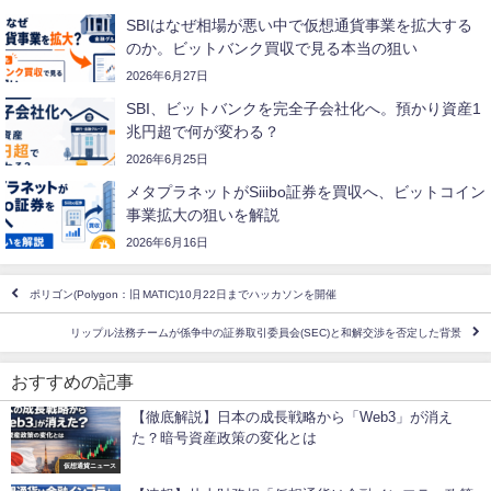
SBIはなぜ相場が悪い中で仮想通貨事業を拡大する
のか。ビットバンク買収で見る本当の狙い
2026年6月27日
SBI、ビットバンクを完全子会社化へ。預かり資産1
兆円超で何が変わる？
2026年6月25日
メタプラネットがSiiibo証券を買収へ、ビットコイン
事業拡大の狙いを解説
2026年6月16日
ポリゴン(Polygon：旧 MATIC)10月22日までハッカソンを開催
リップル法務チームが係争中の証券取引委員会(SEC)と和解交渉を否定した背景
おすすめの記事
【徹底解説】日本の成長戦略から「Web3」が消え
た？暗号資産政策の変化とは
仮想通貨ニュース