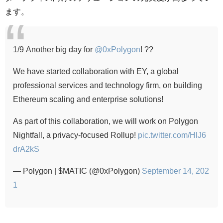
ます。
1/9 Another big day for
@0xPolygon
! ??
We have started collaboration with EY, a global
professional services and technology firm, on building
Ethereum scaling and enterprise solutions!
As part of this collaboration, we will work on Polygon
Nightfall, a privacy-focused Rollup!
pic.twitter.com/HlJ6
drA2kS
— Polygon | $MATIC (@0xPolygon)
September 14, 202
1