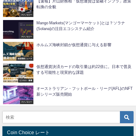
【速報】片山財務相「仮想通貨は金融インフラ」政策
転換の全貌
テクノロジー
Mango Markets(マンゴーマーケット)とは？ソラナ
(Solana)の注目エコシステム紹介
テクノロジー
ホルムズ海峡封鎖が仮想通貨に与える影響
仮想通貨ニュース
仮想通貨決済カードの取引量は約22倍に。日本で普及
する可能性と現実的な課題
ビジネス・教養
オーストラリアン・フットボール・リーグ(AFL)のNFT
新シリーズ販売開始
テクノロジー
Coin Choice レート