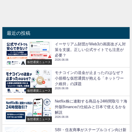
最近の投稿
イーサリアム財団がWeb3の画面改ざん対
策を支援。正しい公式サイトでも注意が
必要？
2026.08.06
仮想通貨ニュース
モナコインの送金が止まったのはなぜ？
小規模な仮想通貨が抱える「ネットワー
ク維持」の課題
2026.08.06
仮想通貨ニュース
Netflix株に連動する商品を24時間取引？海
外版Binanceの仕組みと日本で使えるかを
解説
2026.08.06
仮想通貨ニュース
SBI・住友商事がステーブルコイン向け新