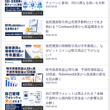
チェーンに参加。2社の異なる狙いを分析
2026.08.06
仮想通貨ニュース
仮想通貨取引所は売買手数料だけで生き
残れる？Coinbase決算から収益構造を分
析
2026.08.05
仮想通貨ニュース
仮想通貨の現物取引高が今年最低に。な
ぜビットコインは取引高ほど下がらな
い？
2026.08.05
仮想通貨ニュース
暗号資産収益は38％減、予測市場収益は
10倍超。Robinhood決算から投資家の変化
を読み解く
2026.08.05
仮想通貨ニュース
自己管理ウォレットは禁止される？金融
庁資料から国内取引所送金への影響を読
み解く
2026.08.05
仮想通貨ニュース