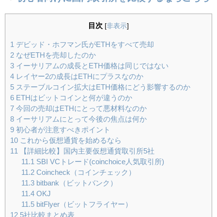
目次
[
非表示
]
1
デビッド・ホフマン氏がETHをすべて売却
2
なぜETHを売却したのか
3
イーサリアムの成長とETH価格は同じではない
4
レイヤー2の成長はETHにプラスなのか
5
ステーブルコイン拡大はETH価格にどう影響するのか
6
ETHはビットコインと何が違うのか
7
今回の売却はETHにとって悪材料なのか
8
イーサリアムにとって今後の焦点は何か
9
初心者が注意すべきポイント
10
これから仮想通貨を始めるなら
11
【詳細比較】国内主要仮想通貨取引所5社
11.1
SBI VCトレード(coinchoice人気取引所)
11.2
Coincheck（コインチェック）
11.3
bitbank（ビットバンク）
11.4
OKJ
11.5
bitFlyer（ビットフライヤー）
12
5社比較まとめ表