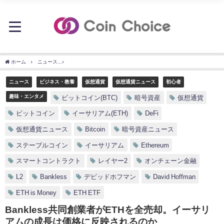
ホーム
ニュース
Bankless共同創業者がETHを全売却。イーサリアムの成長は価格
ニュース
ビジネス・教養
仮想通貨
仮想通貨ニュース
初心者
趣味・エンタメ
ビットコイン(BTC)
暗号資産
仮想通貨
ビットコイン
イーサリアム(ETH)
DeFi
仮想通貨ニュース
Bitcoin
暗号資産ニュース
ステーブルコイン
イーサリアム
Ethereum
スマートコントラクト
レイヤー2
オンチェーン金融
L2
Bankless
デビッドホフマン
David Hoffman
ETH is Money
ETH ETF
Bankless共同創業者がETHを全売却。イーサリ
アムの成長は価格に反映されるのか