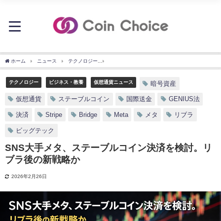
ホーム
ニュース
テクノロジー
SNS大手メタ、ステーブルコイン決済を検討。リ
テクノロジー
ビジネス・教養
仮想通貨ニュース
暗号資産
仮想通貨
ステーブルコイン
国際送金
GENIUS法
決済
Stripe
Bridge
Meta
メタ
リブラ
ビッグテック
SNS大手メタ、ステーブルコイン決済を検討。リ
ブラ後の新戦略か
2026年2月26日