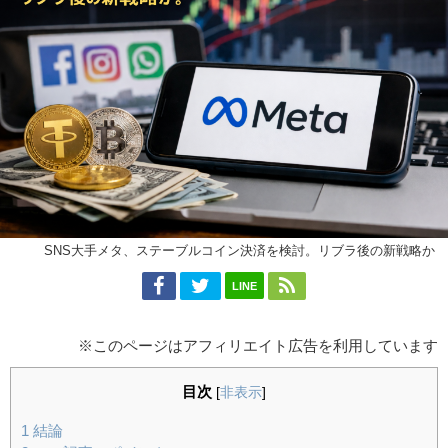
SNS大手メタ、ステーブルコイン決済を検討。リブラ後の新戦略か
LINE
※このページはアフィリエイト広告を利用しています
目次
[
非表示
]
1
結論