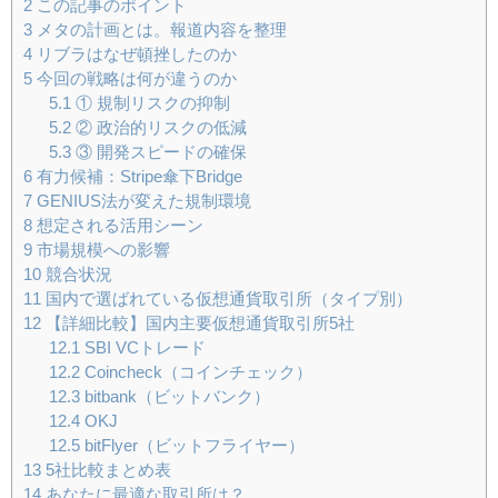
2
この記事のポイント
3
メタの計画とは。報道内容を整理
4
リブラはなぜ頓挫したのか
5
今回の戦略は何が違うのか
5.1
① 規制リスクの抑制
5.2
② 政治的リスクの低減
5.3
③ 開発スピードの確保
6
有力候補：Stripe傘下Bridge
7
GENIUS法が変えた規制環境
8
想定される活用シーン
9
市場規模への影響
10
競合状況
11
国内で選ばれている仮想通貨取引所（タイプ別）
12
【詳細比較】国内主要仮想通貨取引所5社
12.1
SBI VCトレード
12.2
Coincheck（コインチェック）
12.3
bitbank（ビットバンク）
12.4
OKJ
12.5
bitFlyer（ビットフライヤー）
13
5社比較まとめ表
14
あなたに最適な取引所は？