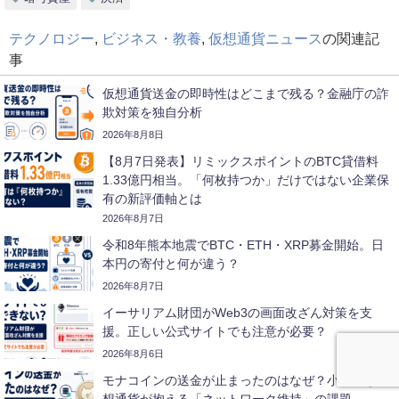
テクノロジー
,
ビジネス・教養
,
仮想通貨ニュース
の関連記
事
仮想通貨送金の即時性はどこまで残る？金融庁の詐
欺対策を独自分析
2026年8月8日
【8月7日発表】リミックスポイントのBTC貸借料
1.33億円相当。「何枚持つか」だけではない企業保
有の新評価軸とは
2026年8月7日
令和8年熊本地震でBTC・ETH・XRP募金開始。日
本円の寄付と何が違う？
2026年8月7日
イーサリアム財団がWeb3の画面改ざん対策を支
援。正しい公式サイトでも注意が必要？
2026年8月6日
モナコインの送金が止まったのはなぜ？小規模な仮
想通貨が抱える「ネットワーク維持」の課題