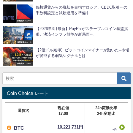
仮想通貨からの脱却を目指すロシア、CBDC取引への
手数料設定と試験運用を準備中
仮想通貨ニュース
【2026年3月最新】PayPalがステーブルコイン基盤拡
張。決済インフラ競争が新局面へ
仮想通貨ニュース
【2億ドル売却】ビットコインマイナーが動いた─市場
が警戒する弱気シグナルとは
仮想通貨ニュース
Coin Choice レート
現在値
24h変動比率
通貨名
17:00
24h変動比
-
10,221,731円
BTC
-円