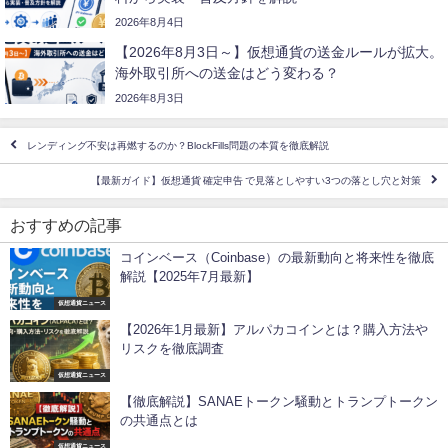
2026年8月4日
【2026年8月3日～】仮想通貨の送金ルールが拡大。
海外取引所への送金はどう変わる？
2026年8月3日
レンディング不安は再燃するのか？BlockFills問題の本質を徹底解説
【最新ガイド】仮想通貨 確定申告 で見落としやすい3つの落とし穴と対策
おすすめの記事
コインベース（Coinbase）の最新動向と将来性を徹底
解説【2025年7月最新】
仮想通貨ニュース
【2026年1月最新】アルパカコインとは？購入方法や
リスクを徹底調査
仮想通貨ニュース
【徹底解説】SANAEトークン騒動とトランプトークン
の共通点とは
仮想通貨ニュース