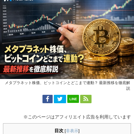
メタプラネット株価、ビットコインとどこまで連動？ 最新推移を徹底解
説
LINE
※このページはアフィリエイト広告を利用しています
目次
[
非表示
]