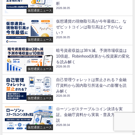
析
2026.08.05
仮想通貨ニュース
仮想通貨の現物取引高が今年最低に。な
ぜビットコインは取引高ほど下がらな
い？
2026.08.05
仮想通貨ニュース
暗号資産収益は38％減、予測市場収益は
10倍超。Robinhood決算から投資家の変化
を読み解く
2026.08.05
仮想通貨ニュース
自己管理ウォレットは禁止される？金融
庁資料から国内取引所送金への影響を読
み解く
2026.08.05
仮想通貨ニュース
ローソンがステーブルコイン決済を実
証。金融庁資料から実装・普及方針を解
説
2026.08.04
仮想通貨ニュース