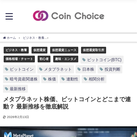
ホーム
ビジネス・教養
メタプラネット株価、ビットコインとどこまで連動？ 最新推
ビジネス・教養
仮想通貨
仮想通貨ニュース
仮想通貨取引所
価格相場・チャート
初心者
趣味・エンタメ
ビットコイン(BTC)
ビットコイン
メタプラネット
日本株
投資判断
暗号資産関連株
株価
連動性
相関分析
最新推移
メタプラネット株価、ビットコインとどこまで連
動？ 最新推移を徹底解説
2026年2月13日