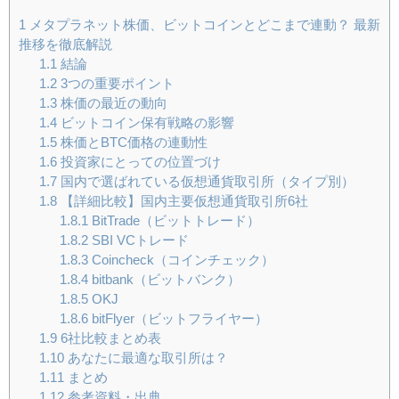
1
メタプラネット株価、ビットコインとどこまで連動？ 最新
推移を徹底解説
1.1
結論
1.2
3つの重要ポイント
1.3
株価の最近の動向
1.4
ビットコイン保有戦略の影響
1.5
株価とBTC価格の連動性
1.6
投資家にとっての位置づけ
1.7
国内で選ばれている仮想通貨取引所（タイプ別）
1.8
【詳細比較】国内主要仮想通貨取引所6社
1.8.1
BitTrade（ビットトレード）
1.8.2
SBI VCトレード
1.8.3
Coincheck（コインチェック）
1.8.4
bitbank（ビットバンク）
1.8.5
OKJ
1.8.6
bitFlyer（ビットフライヤー）
1.9
6社比較まとめ表
1.10
あなたに最適な取引所は？
1.11
まとめ
1.12
参考資料・出典