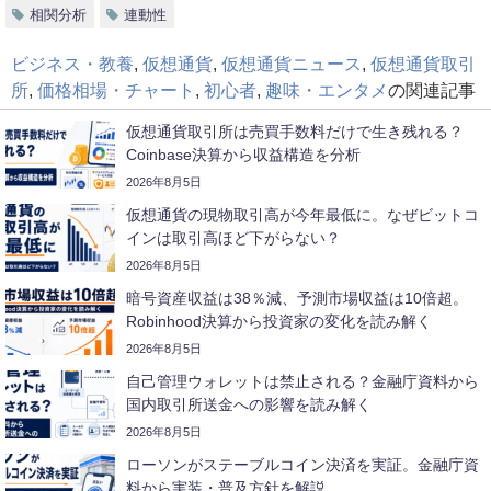
相関分析
連動性
ビジネス・教養
,
仮想通貨
,
仮想通貨ニュース
,
仮想通貨取引
所
,
価格相場・チャート
,
初心者
,
趣味・エンタメ
の関連記事
仮想通貨取引所は売買手数料だけで生き残れる？
Coinbase決算から収益構造を分析
2026年8月5日
仮想通貨の現物取引高が今年最低に。なぜビットコ
インは取引高ほど下がらない？
2026年8月5日
暗号資産収益は38％減、予測市場収益は10倍超。
Robinhood決算から投資家の変化を読み解く
2026年8月5日
自己管理ウォレットは禁止される？金融庁資料から
国内取引所送金への影響を読み解く
2026年8月5日
ローソンがステーブルコイン決済を実証。金融庁資
料から実装・普及方針を解説