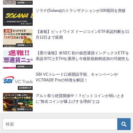
仮想通貨ニュース
ソラナ(Solana)のトランザクションが100億回を突破
テクノロジー
【速報】ビットワイズ ドージコインETF承認判断を11
月12日まで延期
仮想通貨ニュース
【墨汁速報】米SEC 初の仮想通貨インデックスETFを
承認 BTCとETHを運用し今後新規銘柄追加の可能性も
仮想通貨ニュース
SBI VCトレード口座開設手順、キャンペーンや
VCTRADE Proの特徴を解説！
仮想通貨取引所
アルト祭り絶賛開催中！？ビットコインが弱いとき
に“無名コインが爆上げする理由”とは
仮想通貨ニュース