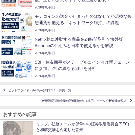
2026年8月6日
モナコインの送金が止まったのはなぜ？小規模な仮
想通貨が抱える「ネットワーク維持」の課題
2026年8月6日
Netflix株に連動する商品を24時間取引？海外版
Binanceの仕組みと日本で使えるかを解説
2026年8月6日
SBI・住友商事がステーブルコイン向け新チェーン
に参加。2社の異なる狙いを分析
2026年8月6日
ビットフライヤー(bitFlyer)の口コミ・評判一覧
「仮想通貨関連企業の評価額は約74兆円」データ分析企業が発表
おすすめの記事
リップル法務チームが係争中の証券取引委員会(SEC)
と和解交渉を否定した背景