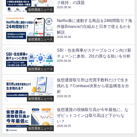
ク維持」の課題
2026.08.06
仮想通貨ニュース
Netflix株に連動する商品を24時間取引？海
外版Binanceの仕組みと日本で使えるかを
解説
2026.08.06
仮想通貨ニュース
SBI・住友商事がステーブルコイン向け新
チェーンに参加。2社の異なる狙いを分析
2026.08.06
仮想通貨ニュース
仮想通貨取引所は売買手数料だけで生き
残れる？Coinbase決算から収益構造を分
析
2026.08.05
仮想通貨ニュース
仮想通貨の現物取引高が今年最低に。な
ぜビットコインは取引高ほど下がらな
い？
2026.08.05
仮想通貨ニュース