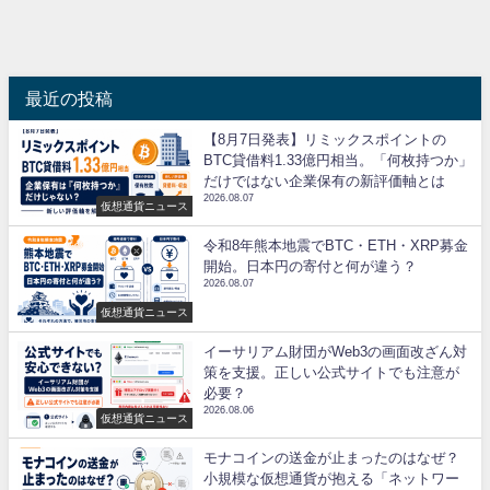
最近の投稿
【8月7日発表】リミックスポイントの
BTC貸借料1.33億円相当。「何枚持つか」
だけではない企業保有の新評価軸とは
2026.08.07
仮想通貨ニュース
令和8年熊本地震でBTC・ETH・XRP募金
開始。日本円の寄付と何が違う？
2026.08.07
仮想通貨ニュース
イーサリアム財団がWeb3の画面改ざん対
策を支援。正しい公式サイトでも注意が
必要？
2026.08.06
仮想通貨ニュース
モナコインの送金が止まったのはなぜ？
小規模な仮想通貨が抱える「ネットワー