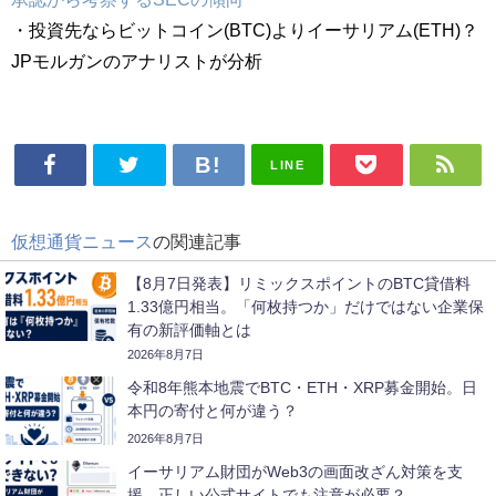
・投資先ならビットコイン(BTC)よりイーサリアム(ETH)？
JPモルガンのアナリストが分析
LINE
仮想通貨ニュース
の関連記事
【8月7日発表】リミックスポイントのBTC貸借料
1.33億円相当。「何枚持つか」だけではない企業保
有の新評価軸とは
2026年8月7日
令和8年熊本地震でBTC・ETH・XRP募金開始。日
本円の寄付と何が違う？
2026年8月7日
イーサリアム財団がWeb3の画面改ざん対策を支
援。正しい公式サイトでも注意が必要？