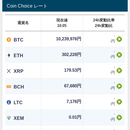
Coin Choice レート
現在値
24h変動比率
通貨名
10:05
24h変動比
-
10,239,976円
BTC
-円
-
302,228円
ETH
-円
-
179.53円
XRP
-円
-
67,680円
BCH
-円
-
7,176円
LTC
-円
-
0.01円
XEM
-円
-