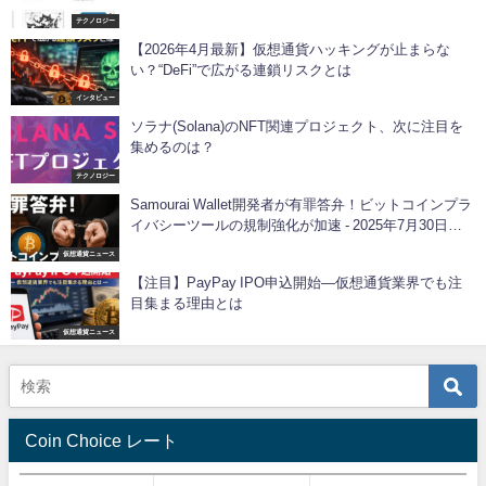
テクノロジー
【2026年4月最新】仮想通貨ハッキングが止まらな
い？“DeFi”で広がる連鎖リスクとは
インタビュー
ソラナ(Solana)のNFT関連プロジェクト、次に注目を
集めるのは？
テクノロジー
Samourai Wallet開発者が有罪答弁！ビットコインプラ
イバシーツールの規制強化が加速 - 2025年7月30日重
要判決
仮想通貨ニュース
【注目】PayPay IPO申込開始―仮想通貨業界でも注
目集まる理由とは
仮想通貨ニュース
Coin Choice レート