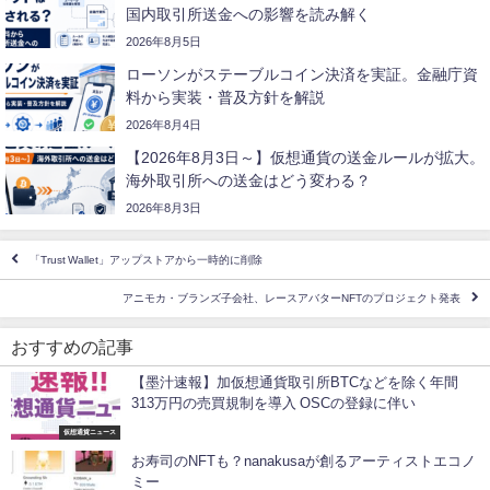
国内取引所送金への影響を読み解く
2026年8月5日
ローソンがステーブルコイン決済を実証。金融庁資
料から実装・普及方針を解説
2026年8月4日
【2026年8月3日～】仮想通貨の送金ルールが拡大。
海外取引所への送金はどう変わる？
2026年8月3日
「Trust Wallet」アップストアから一時的に削除
アニモカ・ブランズ子会社、レースアバターNFTのプロジェクト発表
おすすめの記事
【墨汁速報】加仮想通貨取引所BTCなどを除く年間
313万円の売買規制を導入 OSCの登録に伴い
仮想通貨ニュース
お寿司のNFTも？nanakusaが創るアーティストエコノ
ミー