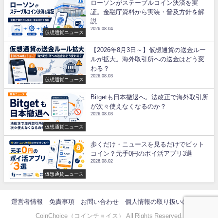
ローソンがステーブルコイン決済を実
証。金融庁資料から実装・普及方針を解
説
2026.08.04
仮想通貨ニュース
【2026年8月3日～】仮想通貨の送金ルー
ルが拡大。海外取引所への送金はどう変
わる？
2026.08.03
仮想通貨ニュース
Bitgetも日本撤退へ。法改正で海外取引所
が次々使えなくなるのか？
2026.08.03
仮想通貨ニュース
歩くだけ・ニュースを見るだけでビット
コイン？元手0円のポイ活アプリ3選
2026.08.02
仮想通貨ニュース
運営者情報
免責事項
お問い合わせ
個人情報の取り扱いについて
CoinChoice（コインチョイス） All Rights Reserved.