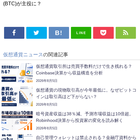
(BTC)が主役に？
LINE
仮想通貨ニュース
の関連記事
仮想通貨取引所は売買手数料だけで生き残れる？
Coinbase決算から収益構造を分析
2026年8月5日
仮想通貨の現物取引高が今年最低に。なぜビットコ
インは取引高ほど下がらない？
2026年8月5日
暗号資産収益は38％減、予測市場収益は10倍超。
Robinhood決算から投資家の変化を読み解く
2026年8月5日
自己管理ウォレットは禁止される？金融庁資料から