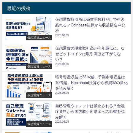
最近の投稿
仮想通貨取引所は売買手数料だけで生き
残れる？Coinbase決算から収益構造を分
析
2026.08.05
仮想通貨ニュース
仮想通貨の現物取引高が今年最低に。な
ぜビットコインは取引高ほど下がらな
い？
2026.08.05
仮想通貨ニュース
暗号資産収益は38％減、予測市場収益は
10倍超。Robinhood決算から投資家の変化
を読み解く
2026.08.05
仮想通貨ニュース
自己管理ウォレットは禁止される？金融
庁資料から国内取引所送金への影響を読
み解く
2026.08.05
仮想通貨ニュース