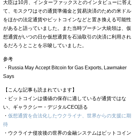
大臣は10月、インターファックスとのインタビューに答え
て、モスクワはその通貨準備金と貿易決済のための米ドル
をほかの法定通貨やビットコインなどと置き換える可能性
があると語っていました。また当時プーチン大統領は、仮
想通貨がいつの日か仮想通貨を石油取引の決済に利用され
るだろうとことを示唆していました。
参考
・Russia May Accept Bitcoin for Gas Exports, Lawmaker
Says
【こんな記事も読まれています】
・ビットコインは価値の保存に適しているが通貨ではな
い、ギャラクシー・デジタルCEO語る
・
仮想通貨を合法化したウクライナ、世界からの支援に期
待
・ウクライナ侵攻後の世界の金融システムはビットコイン