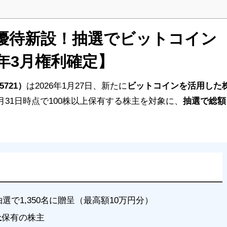
優待新設！抽選でビットコイン
年
3
月権利確定】
721）
は2026年1月27日、新たに
ビットコインを活用した
3月31日時点で100株以上保有する株主を対象に、
抽選で総額
。
選で1,350名に贈呈（最高額10万円分）
上
保有の株主