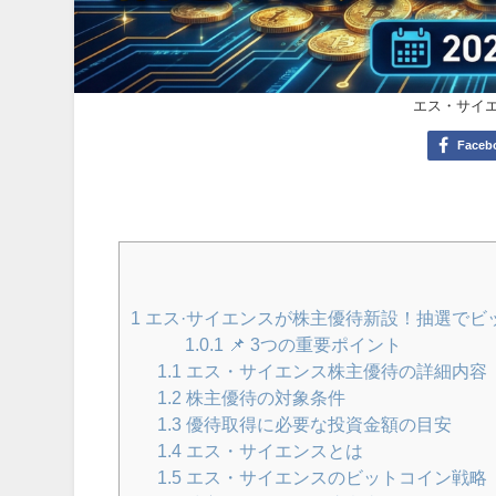
エス・サイエ
Faceb
1
エス·サイエンスが株主優待新設！抽選でビット
1.0.1
📌 3つの重要ポイント
1.1
エス・サイエンス株主優待の詳細内容
1.2
株主優待の対象条件
1.3
優待取得に必要な投資金額の目安
1.4
エス・サイエンスとは
1.5
エス・サイエンスのビットコイン戦略