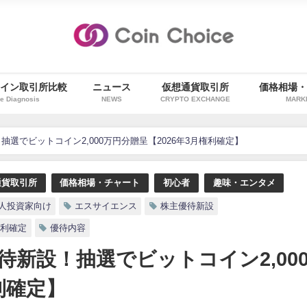
イン取引所比較
ニュース
仮想通貨取引所
価格相場
e Diagnosis
NEWS
CRYPTO EXCHANGE
MARK
選でビットコイン2,000万円分贈呈【2026年3月権利確定】
通貨取引所
価格相場・チャート
初心者
趣味・エンタメ
人投資家向け
エスサイエンス
株主優待新設
権利確定
優待内容
新設！抽選でビットコイン2,00
利確定】