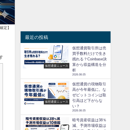
利確定】
最近の投稿
仮想通貨取引所は売
買手数料だけで生き
す
残れる？Coinbase決
算から収益構造を分
仮想通貨ニュース
析
2026.08.05
仮想通貨の現物取引
高が今年最低に。な
ぜビットコインは取
引高ほど下がらな
仮想通貨ニュース
い？
2026.08.05
暗号資産収益は38％
減、予測市場収益は