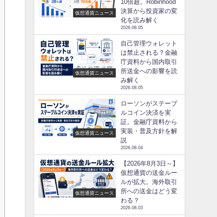
10倍超。Robinhood
決算から投資家の変
仮想通貨ニュース
化を読み解く
2026.08.05
自己管理ウォレット
は禁止される？金融
庁資料から国内取引
所送金への影響を読
仮想通貨ニュース
み解く
2026.08.05
ローソンがステーブ
ルコイン決済を実
証。金融庁資料から
実装・普及方針を解
仮想通貨ニュース
説
2026.08.04
【2026年8月3日～】
仮想通貨の送金ルー
ルが拡大。海外取引
所への送金はどう変
仮想通貨ニュース
わる？
2026.08.03