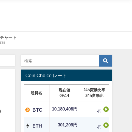
・チャート
ETS
Coin Choice レート
現在値
24h変動比率
通貨名
09:14
24h変動比
-
10,180,408円
0
BTC
-円
-
301,209円
ETH
-円