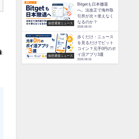
Bitgetも日本撤退
へ。法改正で海外取
引所が次々使えなく
なるのか？
仮想通貨ニュース
2026.08.03
歩くだけ・ニュース
を見るだけでビット
コイン？元手0円のポ
株
イ活アプリ3選
仮想通貨ニュース
2026.08.02