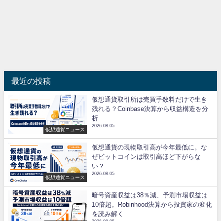
最近の投稿
仮想通貨取引所は売買手数料だけで生き
残れる？Coinbase決算から収益構造を分
析
2026.08.05
仮想通貨ニュース
仮想通貨の現物取引高が今年最低に。な
ぜビットコインは取引高ほど下がらな
い？
2026.08.05
仮想通貨ニュース
暗号資産収益は38％減、予測市場収益は
10倍超。Robinhood決算から投資家の変化
を読み解く