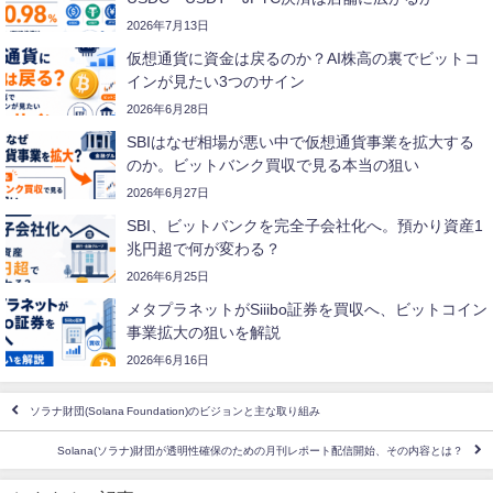
2026年7月13日
仮想通貨に資金は戻るのか？AI株高の裏でビットコ
インが見たい3つのサイン
2026年6月28日
SBIはなぜ相場が悪い中で仮想通貨事業を拡大する
のか。ビットバンク買収で見る本当の狙い
2026年6月27日
SBI、ビットバンクを完全子会社化へ。預かり資産1
兆円超で何が変わる？
2026年6月25日
メタプラネットがSiiibo証券を買収へ、ビットコイン
事業拡大の狙いを解説
2026年6月16日
ソラナ財団(Solana Foundation)のビジョンと主な取り組み
Solana(ソラナ)財団が透明性確保のための月刊レポート配信開始、その内容とは？