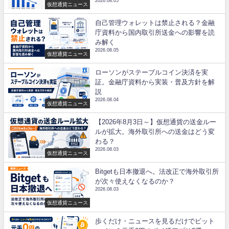
2026.08.05
仮想通貨ニュース
自己管理ウォレットは禁止される？金融
庁資料から国内取引所送金への影響を読
み解く
2026.08.05
仮想通貨ニュース
ローソンがステーブルコイン決済を実
証。金融庁資料から実装・普及方針を解
説
2026.08.04
仮想通貨ニュース
【2026年8月3日～】仮想通貨の送金ルー
ルが拡大。海外取引所への送金はどう変
わる？
2026.08.03
仮想通貨ニュース
Bitgetも日本撤退へ。法改正で海外取引所
が次々使えなくなるのか？
2026.08.03
仮想通貨ニュース
歩くだけ・ニュースを見るだけでビット