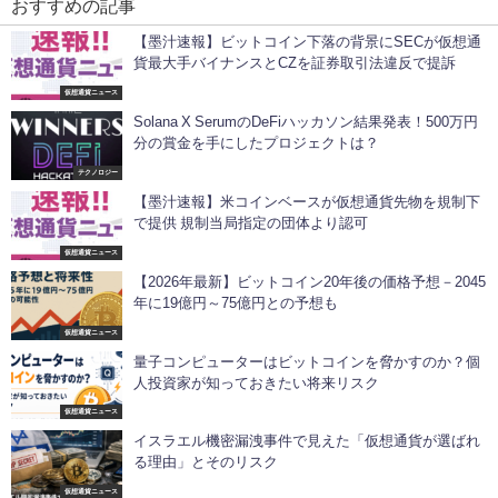
おすすめの記事
【墨汁速報】ビットコイン下落の背景にSECが仮想通
貨最大手バイナンスとCZを証券取引法違反で提訴
仮想通貨ニュース
Solana X SerumのDeFiハッカソン結果発表！500万円
分の賞金を手にしたプロジェクトは？
テクノロジー
【墨汁速報】米コインベースが仮想通貨先物を規制下
で提供 規制当局指定の団体より認可
仮想通貨ニュース
【2026年最新】ビットコイン20年後の価格予想－2045
年に19億円～75億円との予想も
仮想通貨ニュース
量子コンピューターはビットコインを脅かすのか？個
人投資家が知っておきたい将来リスク
仮想通貨ニュース
イスラエル機密漏洩事件で見えた「仮想通貨が選ばれ
る理由」とそのリスク
仮想通貨ニュース