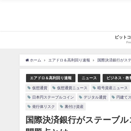
ビットコ
Fre
ホーム
エアドロ＆高利回り速報
国際決済銀行がス
エアドロ＆高利回り速報
ニュース
ビジネス・教
仮想通貨
仮想通貨ニュース
暗号資産ニュース
日本円ステーブルコイン
デジタル通貨
円建て
発行体リスク
裏付け資産
国際決済銀行がステーブル