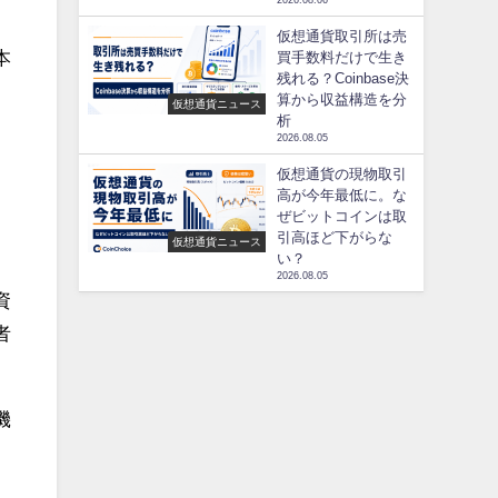
2026.08.06
仮想通貨取引所は売
本
買手数料だけで生き
残れる？Coinbase決
算から収益構造を分
仮想通貨ニュース
析
2026.08.05
仮想通貨の現物取引
高が今年最低に。な
ぜビットコインは取
引高ほど下がらな
仮想通貨ニュース
い？
2026.08.05
資
者
機