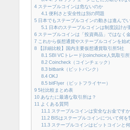
4
ステーブルコインは危ないのか
4.1
便利さと安全性は別の問題
5
日本でもステーブルコインの動きは進んで
5.1
日本のステーブルコインは制度設計が
6
ステーブルコインは「投資商品」ではなく
7
これから仮想通貨やステーブルコインを始
8
【詳細比較】国内主要仮想通貨取引所5社
8.1
SBI VCトレード(coinchoice人気取引所
8.2
Coincheck（コインチェック）
8.3
bitbank（ビットバンク）
8.4
OKJ
8.5
bitFlyer（ビットフライヤー）
9
5社比較まとめ表
10
あなたに最適な取引所は？
11
よくある質問
11.1
ステーブルコインは安全なお金です
11.2
BISはステーブルコインについて何
11.3
ステーブルコインはビットコインと