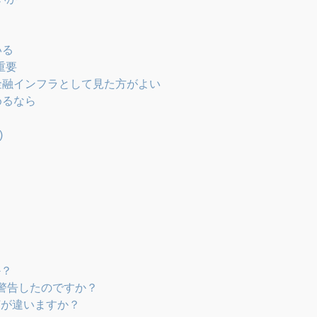
いる
重要
金融インフラとして見た方がよい
めるなら
)
か？
を警告したのですか？
何が違いますか？