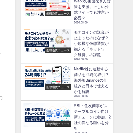
Web3の画面改ざん対
策を支援。正しい公
式サイトでも注意が
仮想通貨ニュース
必要？
2026.08.06
モナコインの送金が
止まったのはなぜ？
小規模な仮想通貨が
抱える「ネットワー
仮想通貨ニュース
は
ク維持」の課題
2026.08.06
Netflix株に連動する
商品を24時間取引？
海外版Binanceの仕
組みと日本で使える
仮想通貨ニュース
かを解説
お
2026.08.06
SBI・住友商事がス
テーブルコイン向け
新チェーンに参加。2
社の異なる狙いを分
仮想通貨ニュース
析