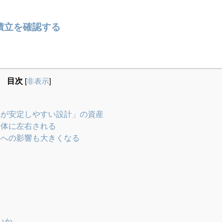
円積立を確認する
目次
[
非表示
]
格が安定しやすい設計」の資産
行体に左右される
ムへの影響も大きくなる
いか