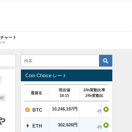
・チャート
ETS
Coin Choice レート
産
現在値
24h変動比率
通貨名
18:15
24h変動比
銀行
-
10,246,197円
BTC
-円
や
-
302,926円
ETH
-円