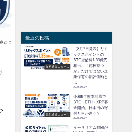
最近の投稿
点とは
【8月7日発表】リミ
ックスポイントの
BTC貸借料1.33億円
相当。「何枚持つ
仮想通貨ニュース
か」だけではない企
す
業保有の新評価軸と
は
2026.08.07
令和8年熊本地震で
BTC・ETH・XRP募
金開始。日本円の寄
や
付と何が違う？
仮想通貨ニュース
2026.08.07
イーサリアム財団が