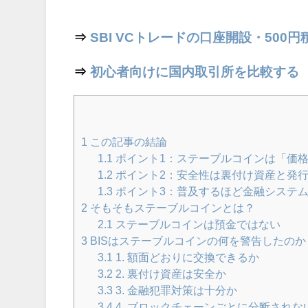
⇒
SBI VCトレードの口座開設・500
⇒
初心者向けに国内取引所を比較する
1
この記事の結論
1.1
ポイント1：ステーブルコインは「価
1.2
ポイント2：安全性は裏付け資産と発
1.3
ポイント3：普及するほど金融システ
2
そもそもステーブルコインとは？
2.1
ステーブルコインは預金ではない
3
BISはステーブルコインの何を警告したのか
3.1
1. 額面どおりに交換できるか
3.2
2. 裏付け資産は安全か
3.3
3. 金融犯罪対策は十分か
3.4
4. ブロックチェーンごとに分断されな