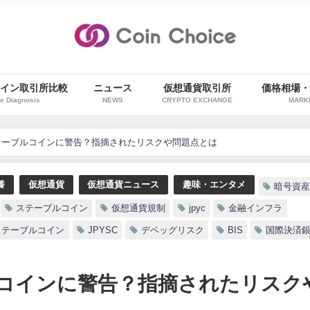
イン取引所比較
ニュース
仮想通貨取引所
価格相場
e Diagnosis
NEWS
CRYPTO EXCHANGE
MARK
テーブルコインに警告？指摘されたリスクや問題点とは
養
仮想通貨
仮想通貨ニュース
趣味・エンタメ
暗号資
ステーブルコイン
仮想通貨規制
jpyc
金融インフラ
ステーブルコイン
JPYSC
デペッグリスク
BIS
国際決済
コインに警告？指摘されたリスク