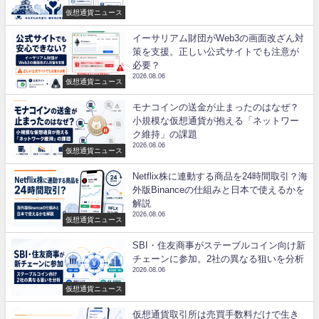
仮想通貨ニュース
イーサリアム財団がWeb3の画面改ざん対
策を支援。正しい公式サイトでも注意が
必要？
2026.08.06
仮想通貨ニュース
モナコインの送金が止まったのはなぜ？
小規模な仮想通貨が抱える「ネットワー
ク維持」の課題
2026.08.06
仮想通貨ニュース
Netflix株に連動する商品を24時間取引？海
外版Binanceの仕組みと日本で使えるかを
解説
2026.08.06
仮想通貨ニュース
SBI・住友商事がステーブルコイン向け新
チェーンに参加。2社の異なる狙いを分析
2026.08.06
仮想通貨ニュース
仮想通貨取引所は売買手数料だけで生き