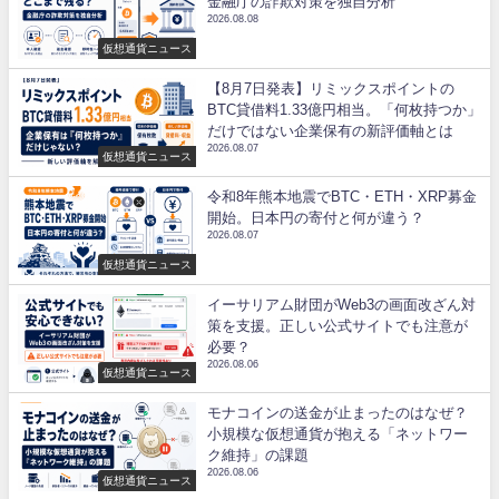
金融庁の詐欺対策を独自分析
2026.08.08
仮想通貨ニュース
【8月7日発表】リミックスポイントの
BTC貸借料1.33億円相当。「何枚持つか」
だけではない企業保有の新評価軸とは
2026.08.07
仮想通貨ニュース
令和8年熊本地震でBTC・ETH・XRP募金
開始。日本円の寄付と何が違う？
2026.08.07
仮想通貨ニュース
イーサリアム財団がWeb3の画面改ざん対
策を支援。正しい公式サイトでも注意が
必要？
2026.08.06
仮想通貨ニュース
モナコインの送金が止まったのはなぜ？
小規模な仮想通貨が抱える「ネットワー
ク維持」の課題
2026.08.06
仮想通貨ニュース