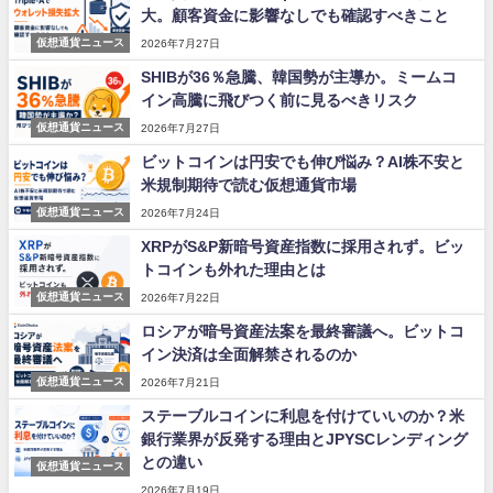
大。顧客資金に影響なしでも確認すべきこと
仮想通貨ニュース
2026年7月27日
SHIBが36％急騰、韓国勢が主導か。ミームコ
イン高騰に飛びつく前に見るべきリスク
仮想通貨ニュース
2026年7月27日
ビットコインは円安でも伸び悩み？AI株不安と
米規制期待で読む仮想通貨市場
仮想通貨ニュース
2026年7月24日
XRPがS&P新暗号資産指数に採用されず。ビッ
トコインも外れた理由とは
仮想通貨ニュース
2026年7月22日
ロシアが暗号資産法案を最終審議へ。ビットコ
イン決済は全面解禁されるのか
仮想通貨ニュース
2026年7月21日
ステーブルコインに利息を付けていいのか？米
銀行業界が反発する理由とJPYSCレンディング
との違い
仮想通貨ニュース
2026年7月19日